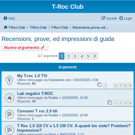
T-Roc Club
FAQ
Iscriviti
Login
T-Roc Club
T-Roc Club
T-Roc Club
Recensioni, prove, ed impressioni di guida
Recensioni, prove, ed impressioni di guida
Nuovo argomento
1
2
3
4
5
Prossimo
117 argomenti
Argomenti
My T-roc 1.0 TSI
Ultimo messaggio da
Fantanews.net
«
20/10/2020, 0:36
Risposte:
82
1
6
7
8
9
…
Lati negativi T-ROC
Ultimo messaggio da
Ruddu
«
11/03/2026, 14:35
Risposte:
30
1
2
3
4
Consumi T roc 2.0 tdi
Ultimo messaggio da
Ruddu
«
11/03/2026, 13:46
Risposte:
1
T Roc 1.0 110 CV e 1.5 150 CV. A quanti km siete? Problemi?
Impressioni?
Ultimo messaggio da
Ninni
«
28/02/2026, 7:13