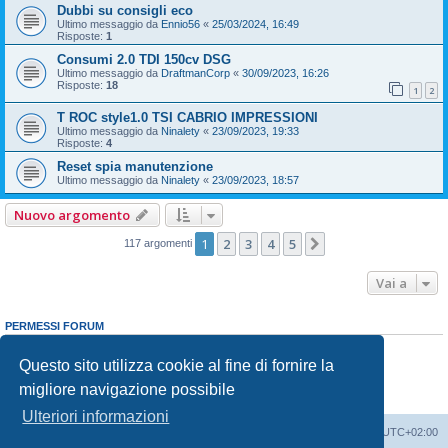
Dubbi su consigli eco
Ultimo messaggio da
Ennio56
«
25/03/2024, 16:49
Risposte:
1
Consumi 2.0 TDI 150cv DSG
Ultimo messaggio da
DraftmanCorp
«
30/09/2023, 16:26
Risposte:
18
1
2
T ROC style1.0 TSI CABRIO IMPRESSIONI
Ultimo messaggio da
Ninalety
«
23/09/2023, 19:33
Risposte:
4
Reset spia manutenzione
Ultimo messaggio da
Ninalety
«
23/09/2023, 18:57
Nuovo argomento
1
2
3
4
5
Prossimo
117 argomenti
Vai a
PERMESSI FORUM
Non puoi
aprire nuovi argomenti
Non puoi
rispondere negli argomenti
Questo sito utilizza cookie al fine di fornire la
Non puoi
modificare i tuoi messaggi
migliore navigazione possibile
Non puoi
cancellare i tuoi messaggi
Non puoi
inviare allegati
Ulteriori informazioni
T-Roc Club
T-Roc Club
Tutti gli orari sono
UTC+02:00