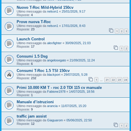
Nuovo T-Roc Mild-Hybrid 150cv
Ultimo messaggio da
nelson1
«
25/01/2026, 9:17
Risposte:
4
Prove nuova T-Roc
Ultimo messaggio da
nelson1
«
17/01/2026, 8:43
Risposte:
23
1
2
3
Launch Control
Ultimo messaggio da
alexfighter
«
30/09/2025, 21:03
Risposte:
17
1
2
Consumi 1.5 Dsg
Ultimo messaggio da
angelosegato
«
21/09/2025, 11:24
Risposte:
6
Consumi T-Roc 1.5 TSI 150cv
Ultimo messaggio da
blackport
«
29/07/2025, 5:28
Risposte:
232
1
21
22
23
24
…
Primi 10.000 KM T - roc 2.0 TDI 115 cv manuale
Ultimo messaggio da
Fabione1978
«
14/07/2025, 18:56
Risposte:
1
Manuale d’istruzioni
Ultimo messaggio da
arancia
«
11/07/2025, 15:20
Risposte:
9
traffic jam assist
Ultimo messaggio da
Giaguarom
«
05/06/2025, 22:50
Risposte:
12
1
2