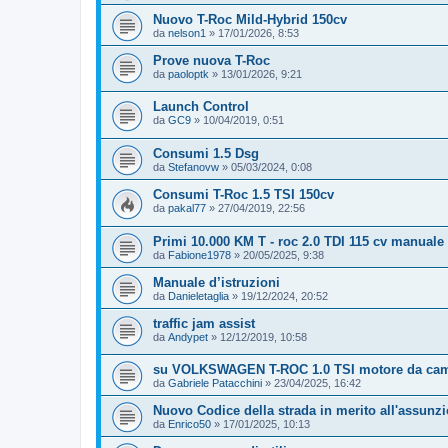
Nuovo T-Roc Mild-Hybrid 150cv
da
nelson1
»
17/01/2026, 8:53
Prove nuova T-Roc
da
paoloptk
»
13/01/2026, 9:21
Launch Control
da
GC9
»
10/04/2019, 0:51
Consumi 1.5 Dsg
da
Stefanovw
»
05/03/2024, 0:08
Consumi T-Roc 1.5 TSI 150cv
da
pakal77
»
27/04/2019, 22:56
Primi 10.000 KM T - roc 2.0 TDI 115 cv manuale
da
Fabione1978
»
20/05/2025, 9:38
Manuale d’istruzioni
da
Danieletaglia
»
19/12/2024, 20:52
traffic jam assist
da
Andypet
»
12/12/2019, 10:58
su VOLKSWAGEN T-ROC 1.0 TSI motore da cam
da
Gabriele Patacchini
»
23/04/2025, 16:42
Nuovo Codice della strada in merito all'assunzi
da
Enrico50
»
17/01/2025, 10:13