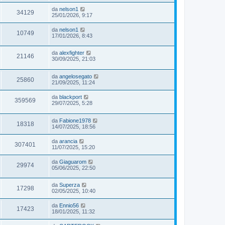
da
nelson1
34129
25/01/2026, 9:17
da
nelson1
10749
17/01/2026, 8:43
da
alexfighter
21146
30/09/2025, 21:03
da
angelosegato
25860
21/09/2025, 11:24
da
blackport
359569
29/07/2025, 5:28
da
Fabione1978
18318
14/07/2025, 18:56
da
arancia
307401
11/07/2025, 15:20
da
Giaguarom
29974
05/06/2025, 22:50
da
Superza
17298
02/05/2025, 10:40
da
Ennio56
17423
18/01/2025, 11:32