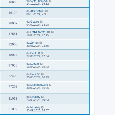
da
CARTEROCK
16660
14/10/2024, 15:52
da
AlbertoM69
16124
06/10/2024, 7:38
da
Giaboz
26909
04/09/2024, 18:28
da
LORENZO1981
17561
16/08/2024, 17:45
da
Zerton
32905
30/06/2024, 23:55
da
Paolo B
18924
27/06/2024, 17:34
da
Luca gi
37915
13/04/2024, 15:42
da
Ennio56
22403
25/03/2024, 16:49
da
DraftmanCorp
77202
30/09/2023, 16:26
da
Ninalety
31038
23/09/2023, 19:33
da
Ninalety
21092
23/09/2023, 18:57