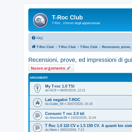
T-Roc Club
T-Roc , il forum degli appassionati
FAQ
T-Roc Club
T-Roc Club
T-Roc Club
Recensioni, prove, 
Recensioni, prove, ed impressioni di gu
Nuovo argomento
ARGOMENTI
My T-roc 1.0 TSI
da
GC9
»
08/05/2018, 12:21
Lati negativi T-ROC
da
Guido_59
»
25/07/2020, 16:18
Consumi T roc 2.0 tdi
da
Antoniodc99
»
15/02/2025, 11:54
T Roc 1.0 110 CV e 1.5 150 CV. A quanti km si
da
Ninni
»
28/02/2026, 7:13