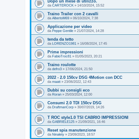
Dopo un mese di utilizzo.
da
CARTEROCK
»
14/10/2024, 15:52
Traino Trailer con 2 cavalli
da
AlbertoM69
»
06/10/2024, 7:38
Applicazione per video
da
Peppe Gentile
»
21/07/2024, 14:28
tenda da tetto
da
LORENZO1981
»
16/08/2024, 17:45
Prime impressioni
da
FabioTroc81
»
01/05/2023, 20:21
Traino roulotte
da
defro3
»
17/06/2024, 21:50
2022 - 2.0 150cv DSG 4Motion con DCC
da
maatt
»
23/06/2022, 12:43
Dubbi su consigli eco
da
Roran
»
25/03/2024, 12:00
Consumi 2.0 TDI 150cv DSG
da
DraftmanCorp
»
30/07/2019, 14:26
T ROC style1.0 TSI CABRIO IMPRESSIONI
da
GABRIELE125
»
21/09/2021, 16:46
Reset spia manutenzione
da
Ninalety
»
23/09/2023, 18:57