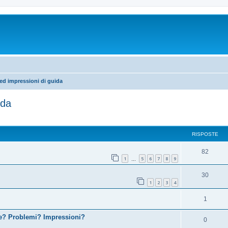
ed impressioni di guida
ida
RISPOSTE
82
1
5
6
7
8
9
…
30
1
2
3
4
1
ete? Problemi? Impressioni?
0