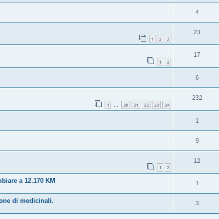
4
23
1
2
3
17
1
2
6
232
1
20
21
22
23
24
…
1
9
12
1
2
biare a 12.170 KM
1
one di medicinali.
3