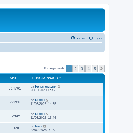
Iscriviti
Login
1
2
3
4
5
Prossimo
117 argomenti
VISITE
ULTIMO MESSAGGIO
da
Fantanews.net
314761
20/10/2020, 0:36
da
Ruddu
77280
11/03/2026, 14:35
da
Ruddu
12945
11/03/2026, 13:46
da
Ninni
1328
28/02/2026, 7:13