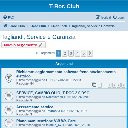
T-Roc Club
FAQ
Iscriviti
Login
T-Roc Club
T-Roc Club
T-Roc Tech
Tagliandi, Service e Garanzia
Tagliandi, Service e Garanzia
Nuovo argomento
1
2
3
4
5
Prossimo
110 argomenti
Argomenti
Richiamo: aggiornamento software freno stazionamento
elettrico
Ultimo messaggio da
GC9
«
17/06/2019, 22:03
Risposte:
84
1
6
7
8
9
…
SERVICE, CAMBIO OLIO, T ROC 2.0 DSG
Ultimo messaggio da
Rocsteve79
«
14/06/2026, 8:06
Risposte:
5
Azzeramento service
Ultimo messaggio da
1marco53
«
31/05/2026, 7:19
Risposte:
3
Piano manutenzione VW We Care
Ultimo messaggio da
tatanka_67
«
15/04/2026, 23:18