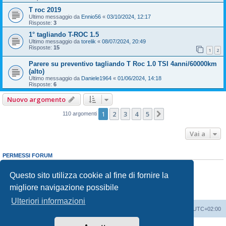
T roc 2019
Ultimo messaggio da
Ennio56
«
03/10/2024, 12:17
Risposte:
3
1° tagliando T-ROC 1.5
Ultimo messaggio da
torelik
«
08/07/2024, 20:49
Risposte:
15
1
2
Parere su preventivo tagliando T Roc 1.0 TSI 4anni/60000km
(alto)
Ultimo messaggio da
Daniele1964
«
01/06/2024, 14:18
Risposte:
6
Nuovo argomento
1
2
3
4
5
Prossimo
110 argomenti
Vai a
PERMESSI FORUM
Non puoi
aprire nuovi argomenti
Non puoi
rispondere negli argomenti
Questo sito utilizza cookie al fine di fornire la
Non puoi
modificare i tuoi messaggi
migliore navigazione possibile
Non puoi
cancellare i tuoi messaggi
Non puoi
inviare allegati
Ulteriori informazioni
T-Roc Club
T-Roc Club
Tutti gli orari sono
UTC+02:00