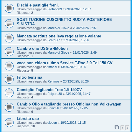
Dischi e pastiglie freni.
Ultimo messaggio da
Stefano89
«
09/04/2026, 12:57
Risposte:
2
SOSTITUZIONE CUSCINETTO RUOTA POSTERIORE
SINISTRA
Ultimo messaggio da
Marco di Giove
«
25/02/2026, 3:37
Mancata sostituzione leva regolazione volante
Ultimo messaggio da
SalvoDP
«
27/01/2026, 15:56
Cambio olio DSG e 4Motion
Ultimo messaggio da
Marco di Giove
«
19/01/2026, 2:49
Risposte:
1
voce non chiara ultimo Service T-Roc 2.0 Tdi 150 CV
Ultimo messaggio da
fmassi
«
13/01/2026, 10:26
Risposte:
5
Filtro benzina
Ultimo messaggio da
Renmos
«
23/12/2025, 20:26
Consiglio Tagliando Troc 1.5 150CV
Ultimo messaggio da
Folgore88
«
23/11/2025, 11:47
Risposte:
4
Cambio Olio e tagliando presso Officina non Volkswagen
Ultimo messaggio da
Ennio56
«
20/11/2025, 12:05
Risposte:
6
Libretto uso
Ultimo messaggio da
giogen
«
19/10/2025, 11:15
Risposte:
10
1
2