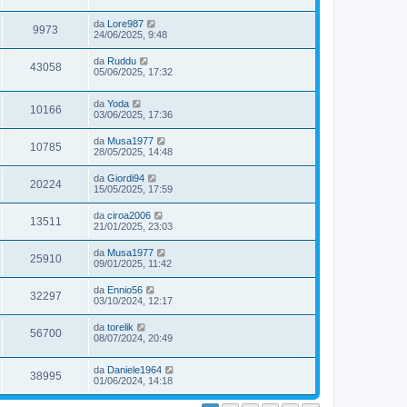
da
Lore987
9973
24/06/2025, 9:48
da
Ruddu
43058
05/06/2025, 17:32
da
Yoda
10166
03/06/2025, 17:36
da
Musa1977
10785
28/05/2025, 14:48
da
Giordi94
20224
15/05/2025, 17:59
da
ciroa2006
13511
21/01/2025, 23:03
da
Musa1977
25910
09/01/2025, 11:42
da
Ennio56
32297
03/10/2024, 12:17
da
torelik
56700
08/07/2024, 20:49
da
Daniele1964
38995
01/06/2024, 14:18