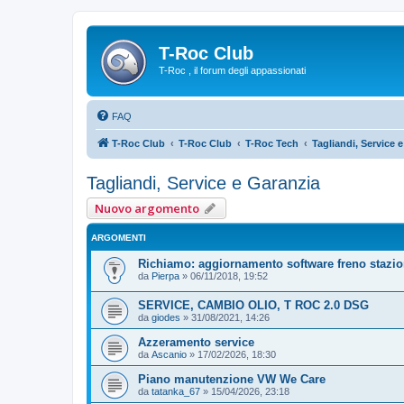
T-Roc Club
T-Roc , il forum degli appassionati
FAQ
T-Roc Club
T-Roc Club
T-Roc Tech
Tagliandi, Service 
Tagliandi, Service e Garanzia
Nuovo argomento
ARGOMENTI
Richiamo: aggiornamento software freno stazio
da
Pierpa
»
06/11/2018, 19:52
SERVICE, CAMBIO OLIO, T ROC 2.0 DSG
da
giodes
»
31/08/2021, 14:26
Azzeramento service
da
Ascanio
»
17/02/2026, 18:30
Piano manutenzione VW We Care
da
tatanka_67
»
15/04/2026, 23:18