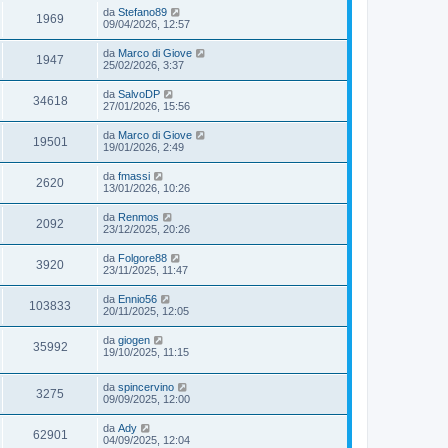
da
Stefano89
1969
09/04/2026, 12:57
da
Marco di Giove
1947
25/02/2026, 3:37
da
SalvoDP
34618
27/01/2026, 15:56
da
Marco di Giove
19501
19/01/2026, 2:49
da
fmassi
2620
13/01/2026, 10:26
da
Renmos
2092
23/12/2025, 20:26
da
Folgore88
3920
23/11/2025, 11:47
da
Ennio56
103833
20/11/2025, 12:05
da
giogen
35992
19/10/2025, 11:15
da
spincervino
3275
09/09/2025, 12:00
da
Ady
62901
04/09/2025, 12:04