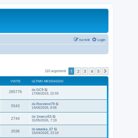
Iscriviti
Login
1
2
3
4
5
Prossimo
110 argomenti
VISITE
ULTIMO MESSAGGIO
da
GC9
285776
17/06/2019, 22:03
da
Rocsteve79
5543
14/06/2026, 8:06
da
1marco53
2744
31/05/2026, 7:19
da
tatanka_67
2036
15/04/2026, 23:18