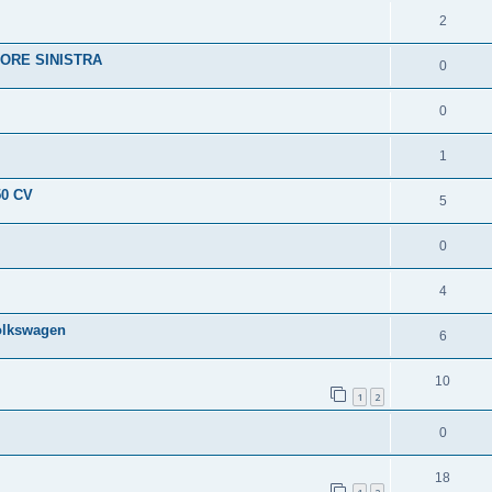
2
ORE SINISTRA
0
0
1
50 CV
5
0
4
Volkswagen
6
10
1
2
0
18