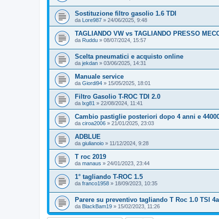
Sostituzione filtro gasolio 1.6 TDI
da
Lore987
»
24/06/2025, 9:48
TAGLIANDO VW vs TAGLIANDO PRESSO MECCA
da
Ruddu
»
08/07/2024, 15:57
Scelta pneumatici e acquisto online
da
jekdan
»
03/06/2025, 14:31
Manuale service
da
Giordi94
»
15/05/2025, 18:01
Filtro Gasolio T-ROC TDI 2.0
da
lxg81
»
22/08/2024, 11:41
Cambio pastiglie posteriori dopo 4 anni e 440
da
ciroa2006
»
21/01/2025, 23:03
ADBLUE
da
giulianoio
»
11/12/2024, 9:28
T roc 2019
da
manaus
»
24/01/2023, 23:44
1° tagliando T-ROC 1.5
da
franco1958
»
18/09/2023, 10:35
Parere su preventivo tagliando T Roc 1.0 TSI 4
da
BlackBam19
»
15/02/2023, 11:26