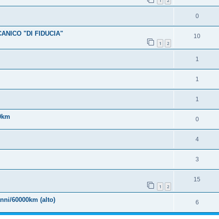
1
2
0
NICO "DI FIDUCIA"
10
1
2
1
1
1
00km
0
4
3
15
1
2
anni/60000km (alto)
6