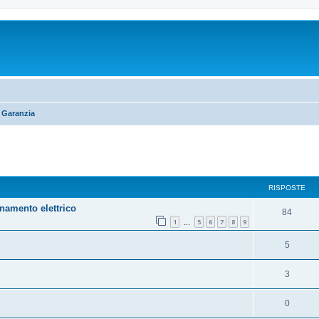
e Garanzia
RISPOSTE
namento elettrico
84
1
5
6
7
8
9
…
5
3
0