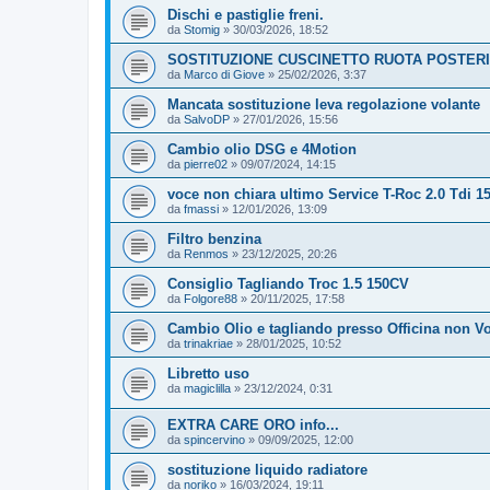
Dischi e pastiglie freni.
da
Stomig
»
30/03/2026, 18:52
SOSTITUZIONE CUSCINETTO RUOTA POSTERI
da
Marco di Giove
»
25/02/2026, 3:37
Mancata sostituzione leva regolazione volante
da
SalvoDP
»
27/01/2026, 15:56
Cambio olio DSG e 4Motion
da
pierre02
»
09/07/2024, 14:15
voce non chiara ultimo Service T-Roc 2.0 Tdi 1
da
fmassi
»
12/01/2026, 13:09
Filtro benzina
da
Renmos
»
23/12/2025, 20:26
Consiglio Tagliando Troc 1.5 150CV
da
Folgore88
»
20/11/2025, 17:58
Cambio Olio e tagliando presso Officina non 
da
trinakriae
»
28/01/2025, 10:52
Libretto uso
da
magiclilla
»
23/12/2024, 0:31
EXTRA CARE ORO info...
da
spincervino
»
09/09/2025, 12:00
sostituzione liquido radiatore
da
noriko
»
16/03/2024, 19:11