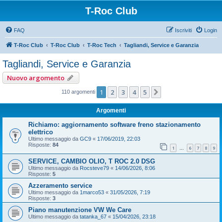
T-Roc Club
FAQ
Iscriviti
Login
T-Roc Club
T-Roc Club
T-Roc Tech
Tagliandi, Service e Garanzia
Tagliandi, Service e Garanzia
Nuovo argomento
1
2
3
4
5
Prossimo
110 argomenti
Argomenti
Richiamo: aggiornamento software freno stazionamento
elettrico
Ultimo messaggio da
GC9
«
17/06/2019, 22:03
Risposte:
84
1
6
7
8
9
…
SERVICE, CAMBIO OLIO, T ROC 2.0 DSG
Ultimo messaggio da
Rocsteve79
«
14/06/2026, 8:06
Risposte:
5
Azzeramento service
Ultimo messaggio da
1marco53
«
31/05/2026, 7:19
Risposte:
3
Piano manutenzione VW We Care
Ultimo messaggio da
tatanka_67
«
15/04/2026, 23:18