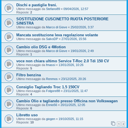
Dischi e pastiglie freni.
Ultimo messaggio da
Stefano89
«
09/04/2026, 12:57
Risposte:
2
SOSTITUZIONE CUSCINETTO RUOTA POSTERIORE
SINISTRA
Ultimo messaggio da
Marco di Giove
«
25/02/2026, 3:37
Mancata sostituzione leva regolazione volante
Ultimo messaggio da
SalvoDP
«
27/01/2026, 15:56
Cambio olio DSG e 4Motion
Ultimo messaggio da
Marco di Giove
«
19/01/2026, 2:49
Risposte:
1
voce non chiara ultimo Service T-Roc 2.0 Tdi 150 CV
Ultimo messaggio da
fmassi
«
13/01/2026, 10:26
Risposte:
5
Filtro benzina
Ultimo messaggio da
Renmos
«
23/12/2025, 20:26
Consiglio Tagliando Troc 1.5 150CV
Ultimo messaggio da
Folgore88
«
23/11/2025, 11:47
Risposte:
4
Cambio Olio e tagliando presso Officina non Volkswagen
Ultimo messaggio da
Ennio56
«
20/11/2025, 12:05
Risposte:
6
Libretto uso
Ultimo messaggio da
giogen
«
19/10/2025, 11:15
Risposte:
10
1
2