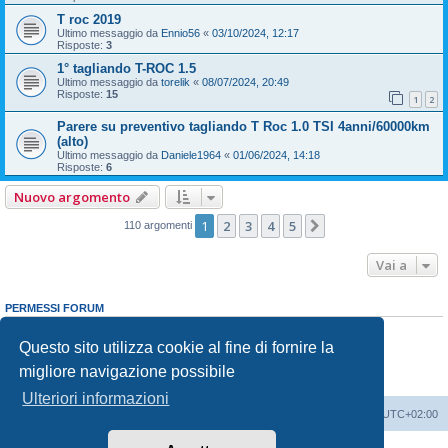
T roc 2019
Ultimo messaggio da
Ennio56
«
03/10/2024, 12:17
Risposte:
3
1° tagliando T-ROC 1.5
Ultimo messaggio da
torelik
«
08/07/2024, 20:49
Risposte:
15
1
2
Parere su preventivo tagliando T Roc 1.0 TSI 4anni/60000km
(alto)
Ultimo messaggio da
Daniele1964
«
01/06/2024, 14:18
Risposte:
6
Nuovo argomento
1
2
3
4
5
Prossimo
110 argomenti
Vai a
PERMESSI FORUM
Non puoi
aprire nuovi argomenti
Non puoi
rispondere negli argomenti
Questo sito utilizza cookie al fine di fornire la
Non puoi
modificare i tuoi messaggi
migliore navigazione possibile
Non puoi
cancellare i tuoi messaggi
Non puoi
inviare allegati
Ulteriori informazioni
T-Roc Club
T-Roc Club
Tutti gli orari sono
UTC+02:00