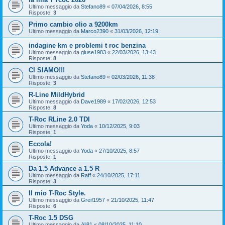
Ultimo messaggio da
Stefano89
«
07/04/2026, 8:55
Risposte:
3
Primo cambio olio a 9200km
Ultimo messaggio da
Marco2390
«
31/03/2026, 12:19
indagine km e problemi t roc benzina
Ultimo messaggio da
giuse1983
«
22/03/2026, 13:43
Risposte:
8
CI SIAMO!!!
Ultimo messaggio da
Stefano89
«
02/03/2026, 11:38
Risposte:
3
R-Line MildHybrid
Ultimo messaggio da
Dave1989
«
17/02/2026, 12:53
Risposte:
8
T-Roc RLine 2.0 TDI
Ultimo messaggio da
Yoda
«
10/12/2025, 9:03
Risposte:
1
Eccola!
Ultimo messaggio da
Yoda
«
27/10/2025, 8:57
Risposte:
1
Da 1.5 Advance a 1.5 R
Ultimo messaggio da
Raff
«
24/10/2025, 17:11
Risposte:
3
Il mio T-Roc Style.
Ultimo messaggio da
Greif1957
«
21/10/2025, 11:47
Risposte:
6
T-Roc 1.5 DSG
Ultimo messaggio da
Ali81
«
08/10/2025, 11:10