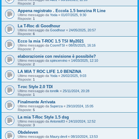
Risposte:
2
Appena registrato . Eccola 1.5 benzina R Line
Ultimo messaggio da
Yoda
«
01/07/2025, 9:30
Risposte:
1
La T-Roc di Goodhour
Ultimo messaggio da
Goodhour
«
24/05/2025, 20:57
Risposte:
6
Ecco la mia T-ROC 1.5 TSI My2021
Ultimo messaggio da
CosmiTSI
«
08/05/2025, 16:16
Risposte:
7
elaborazionie con revisione è possibile?
Ultimo messaggio da
spincervino
«
14/03/2025, 12:10
Risposte:
2
LA MIA T ROC LIFE 1.0 BENZINA
Ultimo messaggio da
Yoda
«
26/02/2025, 9:03
Risposte:
1
T-roc Style 2.0 TDI
Ultimo messaggio da
torelik
«
25/11/2024, 20:28
Risposte:
1
Finalmente Arrivata
Ultimo messaggio da
Superza
«
29/10/2024, 15:05
Risposte:
5
La mia T-Roc Style 1.5 dsg
Ultimo messaggio da
Antonio83
«
24/10/2024, 12:52
Risposte:
3
Obdeleven
Ultimo messaggio da
Maury.devil
«
08/10/2024, 13:53