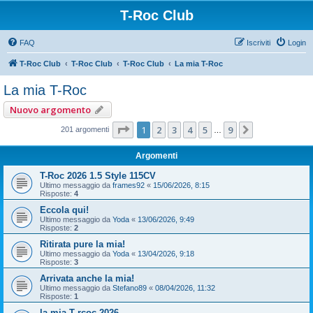
T-Roc Club
FAQ
Iscriviti
Login
T-Roc Club
T-Roc Club
T-Roc Club
La mia T-Roc
La mia T-Roc
Nuovo argomento
Pagina
1
di
9
1
2
3
4
5
9
Prossimo
201 argomenti
…
Argomenti
T-Roc 2026 1.5 Style 115CV
Ultimo messaggio da
frames92
«
15/06/2026, 8:15
Risposte:
4
Eccola qui!
Ultimo messaggio da
Yoda
«
13/06/2026, 9:49
Risposte:
2
Ritirata pure la mia!
Ultimo messaggio da
Yoda
«
13/04/2026, 9:18
Risposte:
3
Arrivata anche la mia!
Ultimo messaggio da
Stefano89
«
08/04/2026, 11:32
Risposte:
1
la mia T rcoc 2026