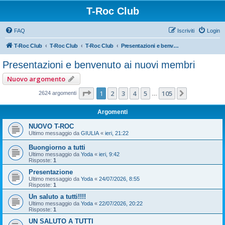
T-Roc Club
FAQ
Iscriviti
Login
T-Roc Club
T-Roc Club
T-Roc Club
Presentazioni e benvenuto ai nuovi membri
Presentazioni e benvenuto ai nuovi membri
Nuovo argomento
Pagina
1
di
105
1
2
3
4
5
105
Prossimo
2624 argomenti
…
Argomenti
NUOVO T-ROC
Ultimo messaggio da
GIULIA
«
ieri, 21:22
Buongiorno a tutti
Ultimo messaggio da
Yoda
«
ieri, 9:42
Risposte:
1
Presentazione
Ultimo messaggio da
Yoda
«
24/07/2026, 8:55
Risposte:
1
Un saluto a tutti!!!!
Ultimo messaggio da
Yoda
«
22/07/2026, 20:22
Risposte:
1
UN SALUTO A TUTTI