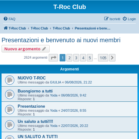
T-Roc Club
FAQ
Iscriviti
Login
T-Roc Club
T-Roc Club
T-Roc Club
Presentazioni e benvenuto ai nuovi membri
Presentazioni e benvenuto ai nuovi membri
Nuovo argomento
Pagina
1
di
105
1
2
3
4
5
105
Prossimo
2624 argomenti
…
Argomenti
NUOVO T-ROC
Ultimo messaggio da
GIULIA
«
06/08/2026, 21:22
Buongiorno a tutti
Ultimo messaggio da
Yoda
«
06/08/2026, 9:42
Risposte:
1
Presentazione
Ultimo messaggio da
Yoda
«
24/07/2026, 8:55
Risposte:
1
Un saluto a tutti!!!!
Ultimo messaggio da
Yoda
«
22/07/2026, 20:22
Risposte:
1
UN SALUTO A TUTTI