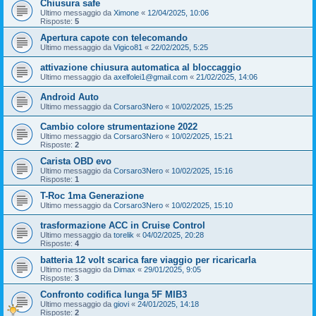
Chiusura safe
Ultimo messaggio da
Ximone
«
12/04/2025, 10:06
Risposte:
5
Apertura capote con telecomando
Ultimo messaggio da
Vigico81
«
22/02/2025, 5:25
attivazione chiusura automatica al bloccaggio
Ultimo messaggio da
axelfolei1@gmail.com
«
21/02/2025, 14:06
Android Auto
Ultimo messaggio da
Corsaro3Nero
«
10/02/2025, 15:25
Cambio colore strumentazione 2022
Ultimo messaggio da
Corsaro3Nero
«
10/02/2025, 15:21
Risposte:
2
Carista OBD evo
Ultimo messaggio da
Corsaro3Nero
«
10/02/2025, 15:16
Risposte:
1
T-Roc 1ma Generazione
Ultimo messaggio da
Corsaro3Nero
«
10/02/2025, 15:10
trasformazione ACC in Cruise Control
Ultimo messaggio da
torelik
«
04/02/2025, 20:28
Risposte:
4
batteria 12 volt scarica fare viaggio per ricaricarla
Ultimo messaggio da
Dimax
«
29/01/2025, 9:05
Risposte:
3
Confronto codifica lunga 5F MIB3
Ultimo messaggio da
giovi
«
24/01/2025, 14:18
Risposte:
2