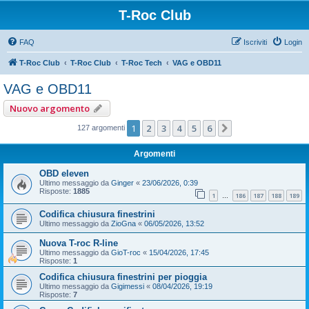
T-Roc Club
FAQ
Iscriviti
Login
T-Roc Club
T-Roc Club
T-Roc Tech
VAG e OBD11
VAG e OBD11
Nuovo argomento
1
2
3
4
5
6
Prossimo
127 argomenti
Argomenti
OBD eleven
Ultimo messaggio da
Ginger
«
23/06/2026, 0:39
Risposte:
1885
1
186
187
188
189
…
Codifica chiusura finestrini
Ultimo messaggio da
ZioGna
«
06/05/2026, 13:52
Nuova T-roc R-line
Ultimo messaggio da
GioT-roc
«
15/04/2026, 17:45
Risposte:
1
Codifica chiusura finestrini per pioggia
Ultimo messaggio da
Gigimessi
«
08/04/2026, 19:19
Risposte:
7