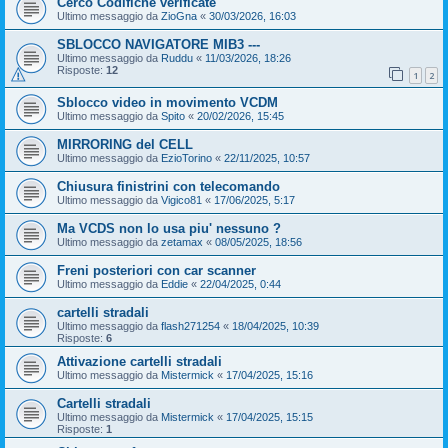
Cerco Codifiche verificate
Ultimo messaggio da
ZioGna
«
30/03/2026, 16:03
SBLOCCO NAVIGATORE MIB3 ---
Ultimo messaggio da
Ruddu
«
11/03/2026, 18:26
Risposte:
12
1
2
Sblocco video in movimento VCDM
Ultimo messaggio da
Spito
«
20/02/2026, 15:45
MIRRORING del CELL
Ultimo messaggio da
EzioTorino
«
22/11/2025, 10:57
Chiusura finistrini con telecomando
Ultimo messaggio da
Vigico81
«
17/06/2025, 5:17
Ma VCDS non lo usa piu' nessuno ?
Ultimo messaggio da
zetamax
«
08/05/2025, 18:56
Freni posteriori con car scanner
Ultimo messaggio da
Eddie
«
22/04/2025, 0:44
cartelli stradali
Ultimo messaggio da
flash271254
«
18/04/2025, 10:39
Risposte:
6
Attivazione cartelli stradali
Ultimo messaggio da
Mistermick
«
17/04/2025, 15:16
Cartelli stradali
Ultimo messaggio da
Mistermick
«
17/04/2025, 15:15
Risposte:
1