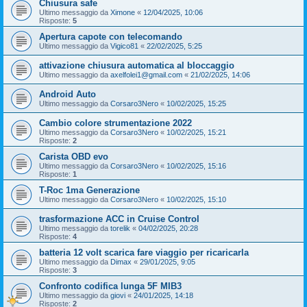
Chiusura safe
Ultimo messaggio da
Ximone
«
12/04/2025, 10:06
Risposte:
5
Apertura capote con telecomando
Ultimo messaggio da
Vigico81
«
22/02/2025, 5:25
attivazione chiusura automatica al bloccaggio
Ultimo messaggio da
axelfolei1@gmail.com
«
21/02/2025, 14:06
Android Auto
Ultimo messaggio da
Corsaro3Nero
«
10/02/2025, 15:25
Cambio colore strumentazione 2022
Ultimo messaggio da
Corsaro3Nero
«
10/02/2025, 15:21
Risposte:
2
Carista OBD evo
Ultimo messaggio da
Corsaro3Nero
«
10/02/2025, 15:16
Risposte:
1
T-Roc 1ma Generazione
Ultimo messaggio da
Corsaro3Nero
«
10/02/2025, 15:10
trasformazione ACC in Cruise Control
Ultimo messaggio da
torelik
«
04/02/2025, 20:28
Risposte:
4
batteria 12 volt scarica fare viaggio per ricaricarla
Ultimo messaggio da
Dimax
«
29/01/2025, 9:05
Risposte:
3
Confronto codifica lunga 5F MIB3
Ultimo messaggio da
giovi
«
24/01/2025, 14:18
Risposte:
2