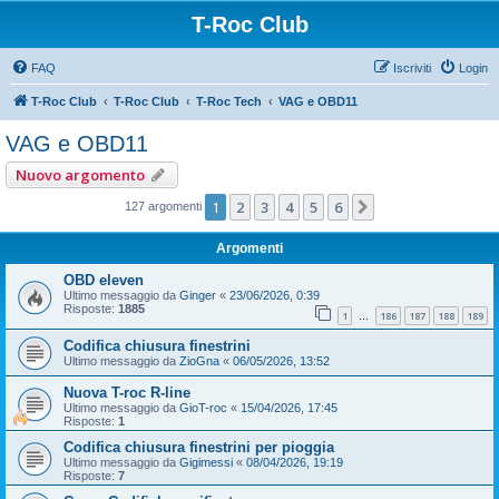
T-Roc Club
FAQ
Iscriviti
Login
T-Roc Club
T-Roc Club
T-Roc Tech
VAG e OBD11
VAG e OBD11
Nuovo argomento
1
2
3
4
5
6
Prossimo
127 argomenti
Argomenti
OBD eleven
Ultimo messaggio da
Ginger
«
23/06/2026, 0:39
Risposte:
1885
1
186
187
188
189
…
Codifica chiusura finestrini
Ultimo messaggio da
ZioGna
«
06/05/2026, 13:52
Nuova T-roc R-line
Ultimo messaggio da
GioT-roc
«
15/04/2026, 17:45
Risposte:
1
Codifica chiusura finestrini per pioggia
Ultimo messaggio da
Gigimessi
«
08/04/2026, 19:19
Risposte:
7