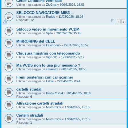
Cerco Codifiche verificate
Ultimo messaggio da
ZioGna
«
30/03/2026, 16:03
SBLOCCO NAVIGATORE MIB3 ---
Ultimo messaggio da
Ruddu
«
11/03/2026, 18:26
Risposte:
12
1
2
Sblocco video in movimento VCDM
Ultimo messaggio da
Spito
«
20/02/2026, 15:45
MIRRORING del CELL
Ultimo messaggio da
EzioTorino
«
22/11/2025, 10:57
Chiusura finistrini con telecomando
Ultimo messaggio da
Vigico81
«
17/06/2025, 5:17
Ma VCDS non lo usa piu' nessuno ?
Ultimo messaggio da
zetamax
«
08/05/2025, 18:56
Freni posteriori con car scanner
Ultimo messaggio da
Eddie
«
22/04/2025, 0:44
cartelli stradali
Ultimo messaggio da
flash271254
«
18/04/2025, 10:39
Risposte:
6
Attivazione cartelli stradali
Ultimo messaggio da
Mistermick
«
17/04/2025, 15:16
Cartelli stradali
Ultimo messaggio da
Mistermick
«
17/04/2025, 15:15
Risposte:
1