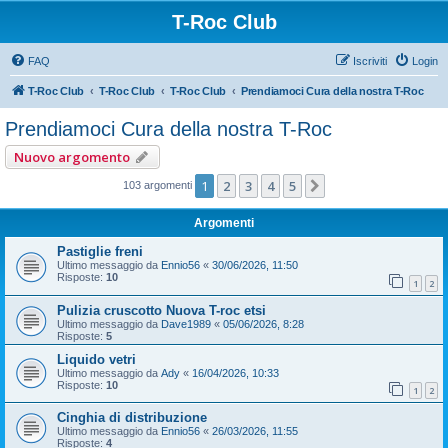
T-Roc Club
FAQ
Iscriviti
Login
T-Roc Club
T-Roc Club
T-Roc Club
Prendiamoci Cura della nostra T-Roc
Prendiamoci Cura della nostra T-Roc
Nuovo argomento
1
2
3
4
5
Prossimo
103 argomenti
Argomenti
Pastiglie freni
Ultimo messaggio da
Ennio56
«
30/06/2026, 11:50
Risposte:
10
1
2
Pulizia cruscotto Nuova T-roc etsi
Ultimo messaggio da
Dave1989
«
05/06/2026, 8:28
Risposte:
5
Liquido vetri
Ultimo messaggio da
Ady
«
16/04/2026, 10:33
Risposte:
10
1
2
Cinghia di distribuzione
Ultimo messaggio da
Ennio56
«
26/03/2026, 11:55
Risposte:
4