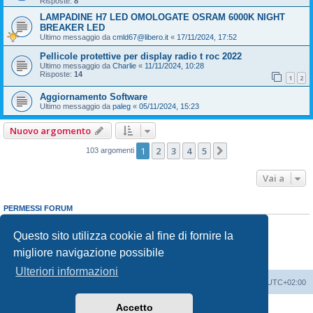
Risposte:
8
LAMPADINE H7 LED OMOLOGATE OSRAM 6000K NIGHT
BREAKER LED
Ultimo messaggio da
cmld67@libero.it
«
17/11/2024, 17:52
Pellicole protettive per display radio t roc 2022
Ultimo messaggio da
Charlie
«
11/11/2024, 10:28
Risposte:
14
1
2
Aggiornamento Software
Ultimo messaggio da
paleg
«
05/11/2024, 15:23
Nuovo argomento
1
2
3
4
5
Prossimo
103 argomenti
Vai a
PERMESSI FORUM
Non puoi
aprire nuovi argomenti
Non puoi
rispondere negli argomenti
Questo sito utilizza cookie al fine di fornire la
Non puoi
modificare i tuoi messaggi
migliore navigazione possibile
Non puoi
cancellare i tuoi messaggi
Non puoi
inviare allegati
Ulteriori informazioni
T-Roc Club
T-Roc Club
Tutti gli orari sono
UTC+02:00
Accetto
Creato da
phpBB
® Forum Software © phpBB Limited