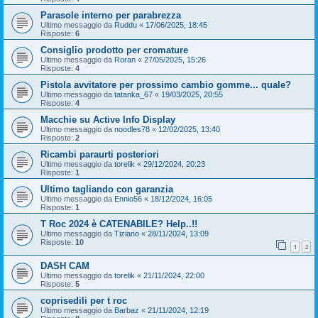
Parasole interno per parabrezza
Ultimo messaggio da
Ruddu
«
17/06/2025, 18:45
Risposte:
6
Consiglio prodotto per cromature
Ultimo messaggio da
Roran
«
27/05/2025, 15:26
Risposte:
4
Pistola avvitatore per prossimo cambio gomme... quale?
Ultimo messaggio da
tatanka_67
«
19/03/2025, 20:55
Risposte:
4
Macchie su Active Info Display
Ultimo messaggio da
noodles78
«
12/02/2025, 13:40
Risposte:
2
Ricambi paraurti posteriori
Ultimo messaggio da
torelik
«
29/12/2024, 20:23
Risposte:
1
Ultimo tagliando con garanzia
Ultimo messaggio da
Ennio56
«
18/12/2024, 16:05
Risposte:
1
T Roc 2024 è CATENABILE? Help..!!
Ultimo messaggio da
Tiziano
«
28/11/2024, 13:09
Risposte:
10
1
2
DASH CAM
Ultimo messaggio da
torelik
«
21/11/2024, 22:00
Risposte:
5
coprisedili per t roc
Ultimo messaggio da
Barbaz
«
21/11/2024, 12:19