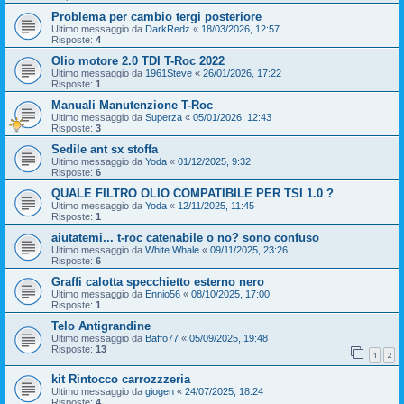
Problema per cambio tergi posteriore
Ultimo messaggio da
DarkRedz
«
18/03/2026, 12:57
Risposte:
4
Olio motore 2.0 TDI T-Roc 2022
Ultimo messaggio da
1961Steve
«
26/01/2026, 17:22
Risposte:
1
Manuali Manutenzione T-Roc
Ultimo messaggio da
Superza
«
05/01/2026, 12:43
Risposte:
3
Sedile ant sx stoffa
Ultimo messaggio da
Yoda
«
01/12/2025, 9:32
Risposte:
6
QUALE FILTRO OLIO COMPATIBILE PER TSI 1.0 ?
Ultimo messaggio da
Yoda
«
12/11/2025, 11:45
Risposte:
1
aiutatemi... t-roc catenabile o no? sono confuso
Ultimo messaggio da
White Whale
«
09/11/2025, 23:26
Risposte:
6
Graffi calotta specchietto esterno nero
Ultimo messaggio da
Ennio56
«
08/10/2025, 17:00
Risposte:
1
Telo Antigrandine
Ultimo messaggio da
Baffo77
«
05/09/2025, 19:48
Risposte:
13
1
2
kit Rintocco carrozzzeria
Ultimo messaggio da
giogen
«
24/07/2025, 18:24
Risposte:
4