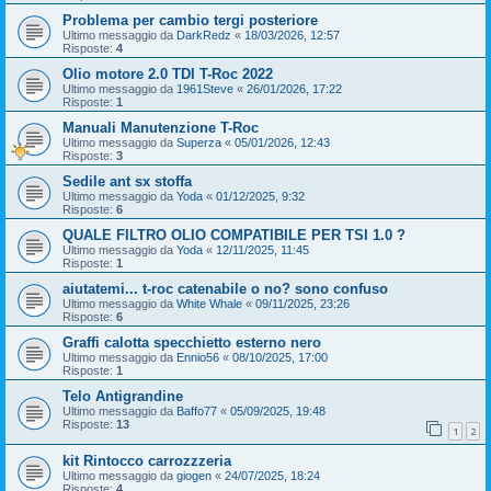
Problema per cambio tergi posteriore
Ultimo messaggio da
DarkRedz
«
18/03/2026, 12:57
Risposte:
4
Olio motore 2.0 TDI T-Roc 2022
Ultimo messaggio da
1961Steve
«
26/01/2026, 17:22
Risposte:
1
Manuali Manutenzione T-Roc
Ultimo messaggio da
Superza
«
05/01/2026, 12:43
Risposte:
3
Sedile ant sx stoffa
Ultimo messaggio da
Yoda
«
01/12/2025, 9:32
Risposte:
6
QUALE FILTRO OLIO COMPATIBILE PER TSI 1.0 ?
Ultimo messaggio da
Yoda
«
12/11/2025, 11:45
Risposte:
1
aiutatemi... t-roc catenabile o no? sono confuso
Ultimo messaggio da
White Whale
«
09/11/2025, 23:26
Risposte:
6
Graffi calotta specchietto esterno nero
Ultimo messaggio da
Ennio56
«
08/10/2025, 17:00
Risposte:
1
Telo Antigrandine
Ultimo messaggio da
Baffo77
«
05/09/2025, 19:48
Risposte:
13
1
2
kit Rintocco carrozzzeria
Ultimo messaggio da
giogen
«
24/07/2025, 18:24
Risposte:
4