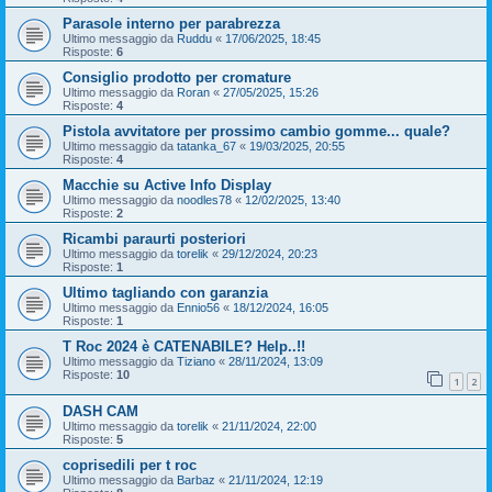
Parasole interno per parabrezza
Ultimo messaggio da
Ruddu
«
17/06/2025, 18:45
Risposte:
6
Consiglio prodotto per cromature
Ultimo messaggio da
Roran
«
27/05/2025, 15:26
Risposte:
4
Pistola avvitatore per prossimo cambio gomme... quale?
Ultimo messaggio da
tatanka_67
«
19/03/2025, 20:55
Risposte:
4
Macchie su Active Info Display
Ultimo messaggio da
noodles78
«
12/02/2025, 13:40
Risposte:
2
Ricambi paraurti posteriori
Ultimo messaggio da
torelik
«
29/12/2024, 20:23
Risposte:
1
Ultimo tagliando con garanzia
Ultimo messaggio da
Ennio56
«
18/12/2024, 16:05
Risposte:
1
T Roc 2024 è CATENABILE? Help..!!
Ultimo messaggio da
Tiziano
«
28/11/2024, 13:09
Risposte:
10
1
2
DASH CAM
Ultimo messaggio da
torelik
«
21/11/2024, 22:00
Risposte:
5
coprisedili per t roc
Ultimo messaggio da
Barbaz
«
21/11/2024, 12:19