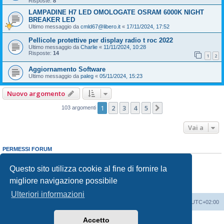
Risposte:
8
LAMPADINE H7 LED OMOLOGATE OSRAM 6000K NIGHT
BREAKER LED
Ultimo messaggio da
cmld67@libero.it
«
17/11/2024, 17:52
Pellicole protettive per display radio t roc 2022
Ultimo messaggio da
Charlie
«
11/11/2024, 10:28
Risposte:
14
1
2
Aggiornamento Software
Ultimo messaggio da
paleg
«
05/11/2024, 15:23
Nuovo argomento
1
2
3
4
5
Prossimo
103 argomenti
Vai a
PERMESSI FORUM
Non puoi
aprire nuovi argomenti
Non puoi
rispondere negli argomenti
Questo sito utilizza cookie al fine di fornire la
Non puoi
modificare i tuoi messaggi
migliore navigazione possibile
Non puoi
cancellare i tuoi messaggi
Non puoi
inviare allegati
Ulteriori informazioni
T-Roc Club
T-Roc Club
Tutti gli orari sono
UTC+02:00
Accetto
Creato da
phpBB
® Forum Software © phpBB Limited