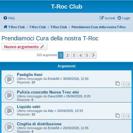
T-Roc Club
FAQ
Iscriviti
Login
T-Roc Club
T-Roc Club
T-Roc Club
Prendiamoci Cura della nostra T-Roc
Prendiamoci Cura della nostra T-Roc
Nuovo argomento
1
2
3
4
5
Prossimo
103 argomenti
Argomenti
Pastiglie freni
Ultimo messaggio da
Ennio56
«
30/06/2026, 11:50
Risposte:
10
1
2
Pulizia cruscotto Nuova T-roc etsi
Ultimo messaggio da
Dave1989
«
05/06/2026, 8:28
Risposte:
5
Liquido vetri
Ultimo messaggio da
Ady
«
16/04/2026, 10:33
Risposte:
10
1
2
Cinghia di distribuzione
Ultimo messaggio da
Ennio56
«
26/03/2026, 11:55
Risposte:
4