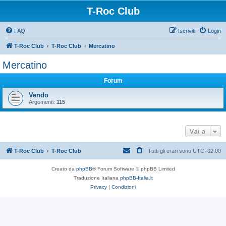
T-Roc Club
FAQ
Iscriviti
Login
T-Roc Club
T-Roc Club
Mercatino
Mercatino
Forum
Vendo
Argomenti:
115
Vai a
T-Roc Club
T-Roc Club
Tutti gli orari sono
UTC+02:00
Creato da
phpBB
® Forum Software © phpBB Limited
Traduzione Italiana
phpBB-Italia.it
Privacy
|
Condizioni