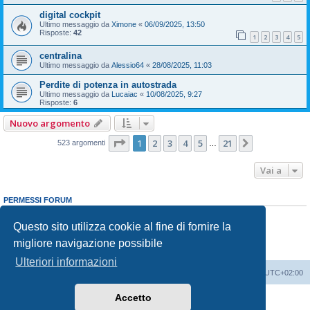
digital cockpit
Ultimo messaggio da
Ximone
«
06/09/2025, 13:50
Risposte:
42
1
2
3
4
5
centralina
Ultimo messaggio da
Alessio64
«
28/08/2025, 11:03
Perdite di potenza in autostrada
Ultimo messaggio da
Lucaiac
«
10/08/2025, 9:27
Risposte:
6
Nuovo argomento
Pagina
1
di
21
1
2
3
4
5
21
Prossimo
523 argomenti
…
Vai a
PERMESSI FORUM
Non puoi
aprire nuovi argomenti
Non puoi
rispondere negli argomenti
Questo sito utilizza cookie al fine di fornire la
Non puoi
modificare i tuoi messaggi
migliore navigazione possibile
Non puoi
cancellare i tuoi messaggi
Non puoi
inviare allegati
Ulteriori informazioni
T-Roc Club
T-Roc Club
Tutti gli orari sono
UTC+02:00
Accetto
Creato da
phpBB
® Forum Software © phpBB Limited
Traduzione Italiana
phpBB-Italia.it