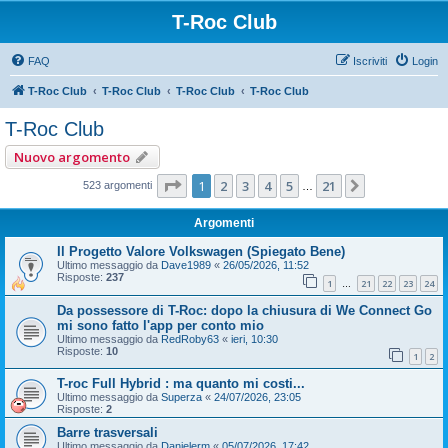
T-Roc Club
FAQ
Iscriviti
Login
T-Roc Club
T-Roc Club
T-Roc Club
T-Roc Club
T-Roc Club
Nuovo argomento
Pagina
1
di
21
1
2
3
4
5
21
Prossimo
523 argomenti
…
Argomenti
Il Progetto Valore Volkswagen (Spiegato Bene)
Ultimo messaggio da
Dave1989
«
26/05/2026, 11:52
Risposte:
237
1
21
22
23
24
…
Da possessore di T-Roc: dopo la chiusura di We Connect Go
mi sono fatto l'app per conto mio
Ultimo messaggio da
RedRoby63
«
ieri, 10:30
Risposte:
10
1
2
T-roc Full Hybrid : ma quanto mi costi...
Ultimo messaggio da
Superza
«
24/07/2026, 23:05
Risposte:
2
Barre trasversali
Ultimo messaggio da
Danielerm
«
05/07/2026, 17:42