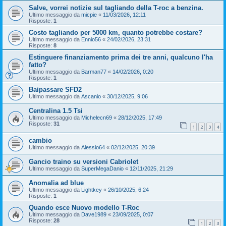
Salve, vorrei notizie sul tagliando della T-roc a benzina.
Ultimo messaggio da
micpie
«
11/03/2026, 12:11
Risposte:
1
Costo tagliando per 5000 km, quanto potrebbe costare?
Ultimo messaggio da
Ennio56
«
24/02/2026, 23:31
Risposte:
8
Estinguere finanziamento prima dei tre anni, qualcuno l'ha
fatto?
Ultimo messaggio da
Barman77
«
14/02/2026, 0:20
Risposte:
1
Baipassare SFD2
Ultimo messaggio da
Ascanio
«
30/12/2025, 9:06
Centralina 1.5 Tsi
Ultimo messaggio da
Michelecn69
«
28/12/2025, 17:49
Risposte:
31
1
2
3
4
cambio
Ultimo messaggio da
Alessio64
«
02/12/2025, 20:39
Gancio traino su versioni Cabriolet
Ultimo messaggio da
SuperMegaDanio
«
12/11/2025, 21:29
Anomalia ad blue
Ultimo messaggio da
Lightkey
«
26/10/2025, 6:24
Risposte:
1
Quando esce Nuovo modello T-Roc
Ultimo messaggio da
Dave1989
«
23/09/2025, 0:07
Risposte:
28
1
2
3