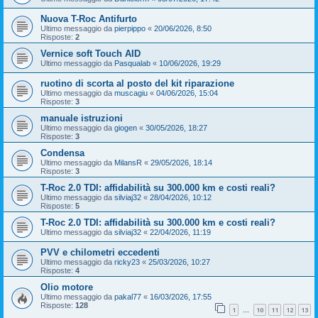
Nuova T-Roc Antifurto
Ultimo messaggio da
pierpippo
«
20/06/2026, 8:50
Risposte:
2
Vernice soft Touch AID
Ultimo messaggio da
Pasqualab
«
10/06/2026, 19:29
ruotino di scorta al posto del kit riparazione
Ultimo messaggio da
muscagiu
«
04/06/2026, 15:04
Risposte:
3
manuale istruzioni
Ultimo messaggio da
giogen
«
30/05/2026, 18:27
Risposte:
3
Condensa
Ultimo messaggio da
MilansR
«
29/05/2026, 18:14
Risposte:
3
T-Roc 2.0 TDI: affidabilità su 300.000 km e costi reali?
Ultimo messaggio da
silviaj32
«
28/04/2026, 10:12
Risposte:
5
T-Roc 2.0 TDI: affidabilità su 300.000 km e costi reali?
Ultimo messaggio da
silviaj32
«
22/04/2026, 11:19
PVV e chilometri eccedenti
Ultimo messaggio da
ricky23
«
25/03/2026, 10:27
Risposte:
4
Olio motore
Ultimo messaggio da
pakal77
«
16/03/2026, 17:55
Risposte:
128
1
10
11
12
13
…