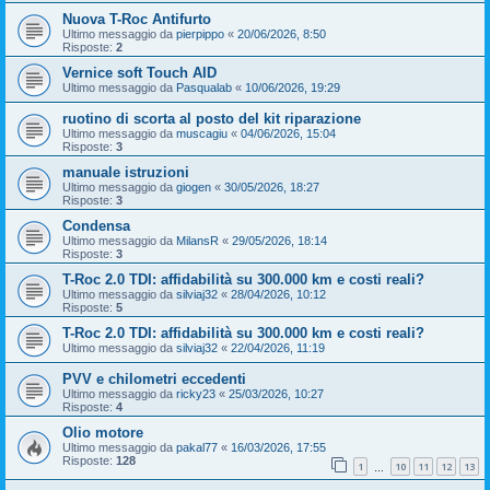
Nuova T-Roc Antifurto
Ultimo messaggio da
pierpippo
«
20/06/2026, 8:50
Risposte:
2
Vernice soft Touch AID
Ultimo messaggio da
Pasqualab
«
10/06/2026, 19:29
ruotino di scorta al posto del kit riparazione
Ultimo messaggio da
muscagiu
«
04/06/2026, 15:04
Risposte:
3
manuale istruzioni
Ultimo messaggio da
giogen
«
30/05/2026, 18:27
Risposte:
3
Condensa
Ultimo messaggio da
MilansR
«
29/05/2026, 18:14
Risposte:
3
T-Roc 2.0 TDI: affidabilità su 300.000 km e costi reali?
Ultimo messaggio da
silviaj32
«
28/04/2026, 10:12
Risposte:
5
T-Roc 2.0 TDI: affidabilità su 300.000 km e costi reali?
Ultimo messaggio da
silviaj32
«
22/04/2026, 11:19
PVV e chilometri eccedenti
Ultimo messaggio da
ricky23
«
25/03/2026, 10:27
Risposte:
4
Olio motore
Ultimo messaggio da
pakal77
«
16/03/2026, 17:55
Risposte:
128
1
10
11
12
13
…