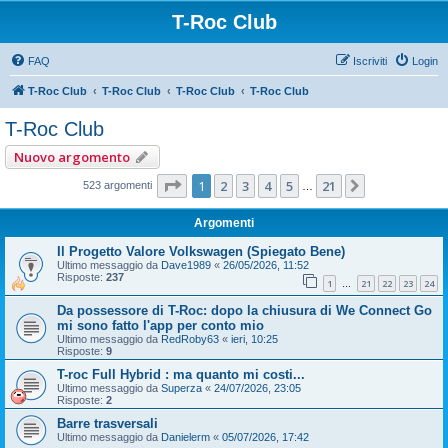
T-Roc Club
FAQ
Iscriviti
Login
T-Roc Club
T-Roc Club
T-Roc Club
T-Roc Club
T-Roc Club
Nuovo argomento
Pagina
1
di
21
1
2
3
4
5
21
Prossimo
523 argomenti
…
Argomenti
Il Progetto Valore Volkswagen (Spiegato Bene)
Ultimo messaggio da
Dave1989
«
26/05/2026, 11:52
Risposte:
237
1
21
22
23
24
…
Da possessore di T-Roc: dopo la chiusura di We Connect Go
mi sono fatto l'app per conto mio
Ultimo messaggio da
RedRoby63
«
ieri, 10:25
Risposte:
9
T-roc Full Hybrid : ma quanto mi costi...
Ultimo messaggio da
Superza
«
24/07/2026, 23:05
Risposte:
2
Barre trasversali
Ultimo messaggio da
Danielerm
«
05/07/2026, 17:42