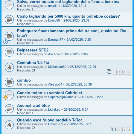
Salve, vorrei notizie sul tagliando della T-roc a benzina.
Ultimo messaggio da
micpie
«
11/03/2026, 12:11
Risposte:
1
Costo tagliando per 5000 km, quanto potrebbe costare?
Ultimo messaggio da
Ennio56
«
24/02/2026, 23:31
Risposte:
8
Estinguere finanziamento prima dei tre anni, qualcuno l'ha
fatto?
Ultimo messaggio da
Barman77
«
14/02/2026, 0:20
Risposte:
1
Baipassare SFD2
Ultimo messaggio da
Ascanio
«
30/12/2025, 9:06
Centralina 1.5 Tsi
Ultimo messaggio da
Michelecn69
«
28/12/2025, 17:49
Risposte:
31
1
2
3
4
cambio
Ultimo messaggio da
Alessio64
«
02/12/2025, 20:39
Gancio traino su versioni Cabriolet
Ultimo messaggio da
SuperMegaDanio
«
12/11/2025, 21:29
Anomalia ad blue
Ultimo messaggio da
Lightkey
«
26/10/2025, 6:24
Risposte:
1
Quando esce Nuovo modello T-Roc
Ultimo messaggio da
Dave1989
«
23/09/2025, 0:07
Risposte:
28
1
2
3