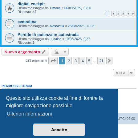
digital cockpit
Ultimo messaggio da
Ximone
«
06/09/2025, 13:50
Risposte:
42
1
2
3
4
5
centralina
Ultimo messaggio da
Alessio64
«
28/08/2025, 11:03
Perdite di potenza in autostrada
Ultimo messaggio da
Lucaiac
«
10/08/2025, 9:27
Risposte:
6
Nuovo argomento
Pagina
1
di
21
1
2
3
4
5
21
Prossimo
523 argomenti
…
Vai a
PERMESSI FORUM
Non puoi
aprire nuovi argomenti
Non puoi
rispondere negli argomenti
Questo sito utilizza cookie al fine di fornire la
Non puoi
modificare i tuoi messaggi
migliore navigazione possibile
Non puoi
cancellare i tuoi messaggi
Non puoi
inviare allegati
Ulteriori informazioni
T-Roc Club
T-Roc Club
Tutti gli orari sono
UTC+02:00
Accetto
Creato da
phpBB
® Forum Software © phpBB Limited
Traduzione Italiana
phpBB-Italia.it