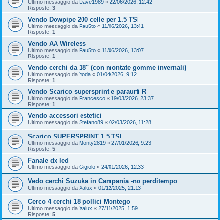
Ultimo messaggio da
Dave1989
«
22/06/2026, 12:42
Risposte:
3
Vendo Dowpipe 200 celle per 1.5 TSI
Ultimo messaggio da
Fau5to
«
11/06/2026, 13:41
Risposte:
1
Vendo AA Wireless
Ultimo messaggio da
Fau5to
«
11/06/2026, 13:07
Risposte:
1
Vendo cerchi da 18" (con montate gomme invernali)
Ultimo messaggio da
Yoda
«
01/04/2026, 9:12
Risposte:
1
Vendo Scarico supersprint e paraurti R
Ultimo messaggio da
Francesco
«
19/03/2026, 23:37
Risposte:
1
Vendo accessori estetici
Ultimo messaggio da
Stefano89
«
02/03/2026, 11:28
Scarico SUPERSPRINT 1.5 TSI
Ultimo messaggio da
Monty2819
«
27/01/2026, 9:23
Risposte:
5
Fanale dx led
Ultimo messaggio da
Gigiolo
«
24/01/2026, 12:33
Vedo cerchi Suzuka in Campania -no perditempo
Ultimo messaggio da
Xalux
«
01/12/2025, 21:13
Cerco 4 cerchi 18 pollici Montego
Ultimo messaggio da
Xalux
«
27/11/2025, 1:59
Risposte:
5