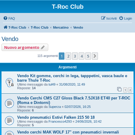
T-Roc Club
FAQ
Iscriviti
Login
T-Roc Club
T-Roc Club
Mercatino
Vendo
Vendo
Nuovo argomento
1
2
3
4
5
Prossimo
115 argomenti
Argomenti
Vendo Kit gomme, cerchi in lega, tapppetini, vasca baule e
barre Thule T-Roc
Ultimo messaggio da
tul49
«
31/08/2020, 11:49
Risposte:
14
1
2
Vendo Cerchi CMS C27 Gloss Black 7.5JX18 ET40 per T-ROC
(Roma e Dintorni)
Ultimo messaggio da
Superza
«
02/07/2026, 16:25
Risposte:
6
Vendo pneumatici Estivi Falken 215 50 18
Ultimo messaggio da
Francesco4293
«
24/06/2026, 10:42
Risposte:
5
Vendo cerchi MAK WOLF 17" con pneumatici invernali