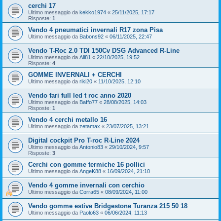
cerchi 17
Ultimo messaggio da
kekko1974
«
25/11/2025, 17:17
Risposte:
1
Vendo 4 pneumatici invernali R17 zona Pisa
Ultimo messaggio da
Babons92
«
06/11/2025, 22:47
Vendo T-Roc 2.0 TDI 150Cv DSG Advanced R-Line
Ultimo messaggio da
Ali81
«
22/10/2025, 19:52
Risposte:
4
GOMME INVERNALI + CERCHI
Ultimo messaggio da
riki20
«
11/10/2025, 12:10
Vendo fari full led t roc anno 2020
Ultimo messaggio da
Baffo77
«
28/08/2025, 14:03
Risposte:
1
Vendo 4 cerchi metallo 16
Ultimo messaggio da
zetamax
«
23/07/2025, 13:21
Digital cockpit Pro T-roc R-Line 2024
Ultimo messaggio da
Antonio83
«
29/10/2024, 9:57
Risposte:
3
Cerchi con gomme termiche 16 pollici
Ultimo messaggio da
AngeK88
«
16/09/2024, 21:10
Vendo 4 gomme invernali con cerchio
Ultimo messaggio da
Corra65
«
08/09/2024, 11:00
Vendo gomme estive Bridgestone Turanza 215 50 18
Ultimo messaggio da
Paolo63
«
06/06/2024, 11:13