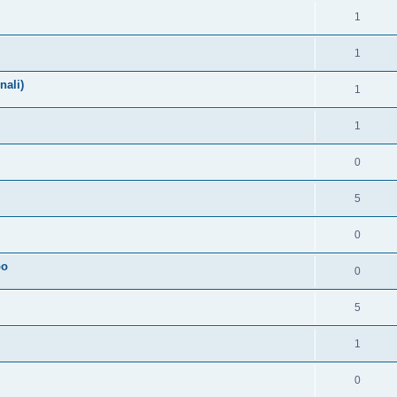
1
1
nali)
1
1
0
5
0
po
0
5
1
0