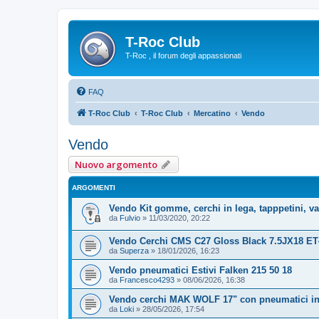
T-Roc Club
T-Roc , il forum degli appassionati
FAQ
T-Roc Club
T-Roc Club
Mercatino
Vendo
Vendo
Nuovo argomento
ARGOMENTI
Vendo Kit gomme, cerchi in lega, tapppetini, v
da
Fulvio
»
11/03/2020, 20:22
Vendo Cerchi CMS C27 Gloss Black 7.5JX18 ET4
da
Superza
»
18/01/2026, 16:23
Vendo pneumatici Estivi Falken 215 50 18
da
Francesco4293
»
08/06/2026, 16:38
Vendo cerchi MAK WOLF 17" con pneumatici in
da
Loki
»
28/05/2026, 17:54