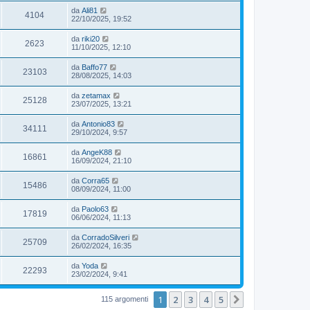
da
Ali81
4104
22/10/2025, 19:52
da
riki20
2623
11/10/2025, 12:10
da
Baffo77
23103
28/08/2025, 14:03
da
zetamax
25128
23/07/2025, 13:21
da
Antonio83
34111
29/10/2024, 9:57
da
AngeK88
16861
16/09/2024, 21:10
da
Corra65
15486
08/09/2024, 11:00
da
Paolo63
17819
06/06/2024, 11:13
da
CorradoSilveri
25709
26/02/2024, 16:35
da
Yoda
22293
23/02/2024, 9:41
1
2
3
4
5
Prossimo
115 argomenti