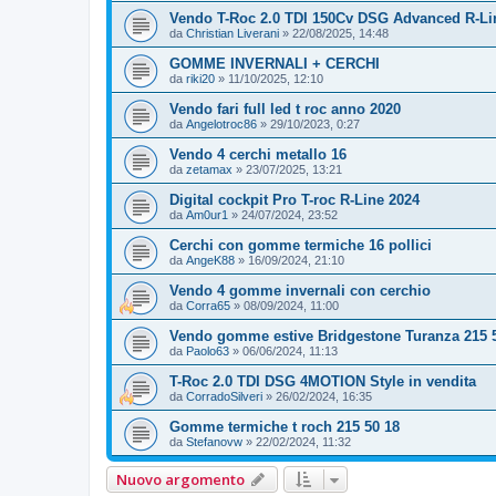
Vendo T-Roc 2.0 TDI 150Cv DSG Advanced R-Li
da
Christian Liverani
»
22/08/2025, 14:48
GOMME INVERNALI + CERCHI
da
riki20
»
11/10/2025, 12:10
Vendo fari full led t roc anno 2020
da
Angelotroc86
»
29/10/2023, 0:27
Vendo 4 cerchi metallo 16
da
zetamax
»
23/07/2025, 13:21
Digital cockpit Pro T-roc R-Line 2024
da
Am0ur1
»
24/07/2024, 23:52
Cerchi con gomme termiche 16 pollici
da
AngeK88
»
16/09/2024, 21:10
Vendo 4 gomme invernali con cerchio
da
Corra65
»
08/09/2024, 11:00
Vendo gomme estive Bridgestone Turanza 215 
da
Paolo63
»
06/06/2024, 11:13
T-Roc 2.0 TDI DSG 4MOTION Style in vendita
da
CorradoSilveri
»
26/02/2024, 16:35
Gomme termiche t roch 215 50 18
da
Stefanovw
»
22/02/2024, 11:32
Nuovo argomento