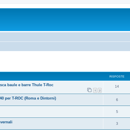
RISPOSTE
asca baule e barre Thule T-Roc
14
1
2
0 per T-ROC (Roma e Dintorni)
6
5
vernali
3