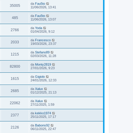
da
Fau5to
35005
11/06/2026, 13:41
da
Fau5to
485
11/06/2026, 13:07
da
Yoda
2766
01/04/2026, 9:12
da
Francesco
2033
19/03/2026, 23:37
da
Stefano89
1215
02/03/2026, 11:28
da
Monty2819
82800
27/01/2026, 9:23
da
Gigiolo
1615
24/01/2026, 12:33
da
Xalux
2685
01/12/2025, 21:13
da
Xalux
22062
27/11/2025, 1:59
da
kekko1974
2377
25/11/2025, 17:17
da
Babons92
2126
06/11/2025, 22:47