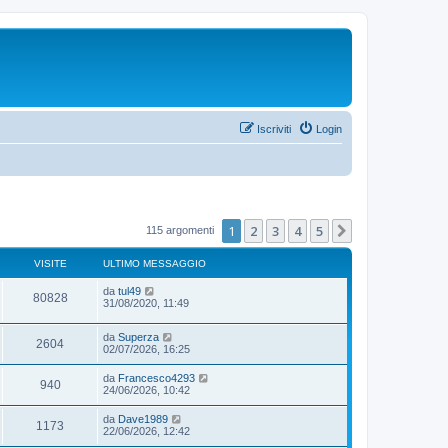
Iscriviti
Login
1
2
3
4
5
Prossimo
115 argomenti
VISITE
ULTIMO MESSAGGIO
da
tul49
80828
31/08/2020, 11:49
da
Superza
2604
02/07/2026, 16:25
da
Francesco4293
940
24/06/2026, 10:42
da
Dave1989
1173
22/06/2026, 12:42