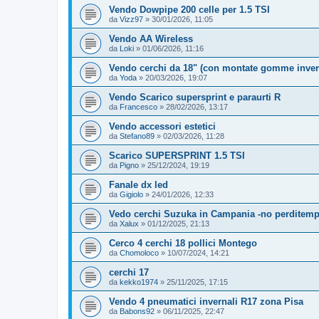
Vendo Dowpipe 200 celle per 1.5 TSI
da
Vizz97
»
30/01/2026, 11:05
Vendo AA Wireless
da
Loki
»
01/06/2026, 11:16
Vendo cerchi da 18" (con montate gomme inver
da
Yoda
»
20/03/2026, 19:07
Vendo Scarico supersprint e paraurti R
da
Francesco
»
28/02/2026, 13:17
Vendo accessori estetici
da
Stefano89
»
02/03/2026, 11:28
Scarico SUPERSPRINT 1.5 TSI
da
Pigno
»
25/12/2024, 19:19
Fanale dx led
da
Gigiolo
»
24/01/2026, 12:33
Vedo cerchi Suzuka in Campania -no perditem
da
Xalux
»
01/12/2025, 21:13
Cerco 4 cerchi 18 pollici Montego
da
Chomoloco
»
10/07/2024, 14:21
cerchi 17
da
kekko1974
»
25/11/2025, 17:15
Vendo 4 pneumatici invernali R17 zona Pisa
da
Babons92
»
06/11/2025, 22:47