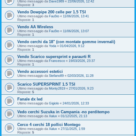
Ultimo messaggio da
Dave1989
«
22/06/2026, 12:42
Risposte:
3
Vendo Dowpipe 200 celle per 1.5 TSI
Ultimo messaggio da
Fau5to
«
11/06/2026, 13:41
Risposte:
1
Vendo AA Wireless
Ultimo messaggio da
Fau5to
«
11/06/2026, 13:07
Risposte:
1
Vendo cerchi da 18" (con montate gomme invernali)
Ultimo messaggio da
Yoda
«
01/04/2026, 9:12
Risposte:
1
Vendo Scarico supersprint e paraurti R
Ultimo messaggio da
Francesco
«
19/03/2026, 23:37
Risposte:
1
Vendo accessori estetici
Ultimo messaggio da
Stefano89
«
02/03/2026, 11:28
Scarico SUPERSPRINT 1.5 TSI
Ultimo messaggio da
Monty2819
«
27/01/2026, 9:23
Risposte:
5
Fanale dx led
Ultimo messaggio da
Gigiolo
«
24/01/2026, 12:33
Vedo cerchi Suzuka in Campania -no perditempo
Ultimo messaggio da
Xalux
«
01/12/2025, 21:13
Cerco 4 cerchi 18 pollici Montego
Ultimo messaggio da
Xalux
«
27/11/2025, 1:59
Risposte:
5