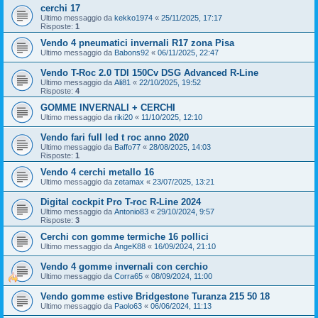
cerchi 17
Ultimo messaggio da
kekko1974
«
25/11/2025, 17:17
Risposte:
1
Vendo 4 pneumatici invernali R17 zona Pisa
Ultimo messaggio da
Babons92
«
06/11/2025, 22:47
Vendo T-Roc 2.0 TDI 150Cv DSG Advanced R-Line
Ultimo messaggio da
Ali81
«
22/10/2025, 19:52
Risposte:
4
GOMME INVERNALI + CERCHI
Ultimo messaggio da
riki20
«
11/10/2025, 12:10
Vendo fari full led t roc anno 2020
Ultimo messaggio da
Baffo77
«
28/08/2025, 14:03
Risposte:
1
Vendo 4 cerchi metallo 16
Ultimo messaggio da
zetamax
«
23/07/2025, 13:21
Digital cockpit Pro T-roc R-Line 2024
Ultimo messaggio da
Antonio83
«
29/10/2024, 9:57
Risposte:
3
Cerchi con gomme termiche 16 pollici
Ultimo messaggio da
AngeK88
«
16/09/2024, 21:10
Vendo 4 gomme invernali con cerchio
Ultimo messaggio da
Corra65
«
08/09/2024, 11:00
Vendo gomme estive Bridgestone Turanza 215 50 18
Ultimo messaggio da
Paolo63
«
06/06/2024, 11:13