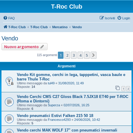
T-Roc Club
FAQ
Iscriviti
Login
T-Roc Club
T-Roc Club
Mercatino
Vendo
Vendo
Nuovo argomento
1
2
3
4
5
Prossimo
115 argomenti
Argomenti
Vendo Kit gomme, cerchi in lega, tapppetini, vasca baule e
barre Thule T-Roc
Ultimo messaggio da
tul49
«
31/08/2020, 11:49
Risposte:
14
1
2
Vendo Cerchi CMS C27 Gloss Black 7.5JX18 ET40 per T-ROC
(Roma e Dintorni)
Ultimo messaggio da
Superza
«
02/07/2026, 16:25
Risposte:
6
Vendo pneumatici Estivi Falken 215 50 18
Ultimo messaggio da
Francesco4293
«
24/06/2026, 10:42
Risposte:
5
Vendo cerchi MAK WOLF 17" con pneumatici invernali