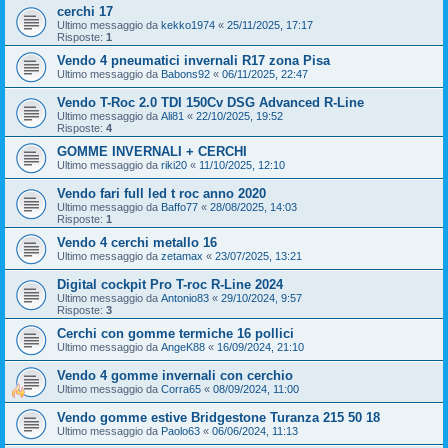
cerchi 17
Ultimo messaggio da
kekko1974
«
25/11/2025, 17:17
Risposte:
1
Vendo 4 pneumatici invernali R17 zona Pisa
Ultimo messaggio da
Babons92
«
06/11/2025, 22:47
Vendo T-Roc 2.0 TDI 150Cv DSG Advanced R-Line
Ultimo messaggio da
Ali81
«
22/10/2025, 19:52
Risposte:
4
GOMME INVERNALI + CERCHI
Ultimo messaggio da
riki20
«
11/10/2025, 12:10
Vendo fari full led t roc anno 2020
Ultimo messaggio da
Baffo77
«
28/08/2025, 14:03
Risposte:
1
Vendo 4 cerchi metallo 16
Ultimo messaggio da
zetamax
«
23/07/2025, 13:21
Digital cockpit Pro T-roc R-Line 2024
Ultimo messaggio da
Antonio83
«
29/10/2024, 9:57
Risposte:
3
Cerchi con gomme termiche 16 pollici
Ultimo messaggio da
AngeK88
«
16/09/2024, 21:10
Vendo 4 gomme invernali con cerchio
Ultimo messaggio da
Corra65
«
08/09/2024, 11:00
Vendo gomme estive Bridgestone Turanza 215 50 18
Ultimo messaggio da
Paolo63
«
06/06/2024, 11:13