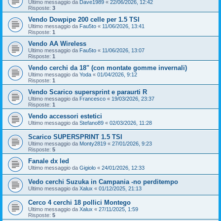
Ultimo messaggio da
Dave1989
«
22/06/2026, 12:42
Risposte:
3
Vendo Dowpipe 200 celle per 1.5 TSI
Ultimo messaggio da
Fau5to
«
11/06/2026, 13:41
Risposte:
1
Vendo AA Wireless
Ultimo messaggio da
Fau5to
«
11/06/2026, 13:07
Risposte:
1
Vendo cerchi da 18" (con montate gomme invernali)
Ultimo messaggio da
Yoda
«
01/04/2026, 9:12
Risposte:
1
Vendo Scarico supersprint e paraurti R
Ultimo messaggio da
Francesco
«
19/03/2026, 23:37
Risposte:
1
Vendo accessori estetici
Ultimo messaggio da
Stefano89
«
02/03/2026, 11:28
Scarico SUPERSPRINT 1.5 TSI
Ultimo messaggio da
Monty2819
«
27/01/2026, 9:23
Risposte:
5
Fanale dx led
Ultimo messaggio da
Gigiolo
«
24/01/2026, 12:33
Vedo cerchi Suzuka in Campania -no perditempo
Ultimo messaggio da
Xalux
«
01/12/2025, 21:13
Cerco 4 cerchi 18 pollici Montego
Ultimo messaggio da
Xalux
«
27/11/2025, 1:59
Risposte:
5