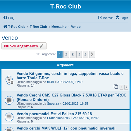
T-Roc Club
FAQ
Iscriviti
Login
T-Roc Club
T-Roc Club
Mercatino
Vendo
Vendo
Nuovo argomento
1
2
3
4
5
Prossimo
115 argomenti
Argomenti
Vendo Kit gomme, cerchi in lega, tapppetini, vasca baule e
barre Thule T-Roc
Ultimo messaggio da
tul49
«
31/08/2020, 11:49
Risposte:
14
1
2
Vendo Cerchi CMS C27 Gloss Black 7.5JX18 ET40 per T-ROC
(Roma e Dintorni)
Ultimo messaggio da
Superza
«
02/07/2026, 16:25
Risposte:
6
Vendo pneumatici Estivi Falken 215 50 18
Ultimo messaggio da
Francesco4293
«
24/06/2026, 10:42
Risposte:
5
Vendo cerchi MAK WOLF 17" con pneumatici invernali