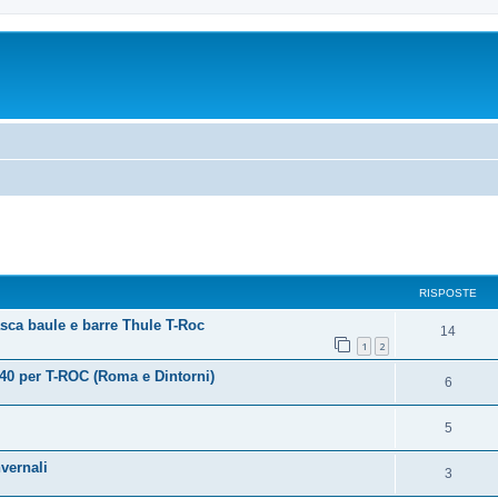
RISPOSTE
asca baule e barre Thule T-Roc
14
1
2
0 per T-ROC (Roma e Dintorni)
6
5
vernali
3