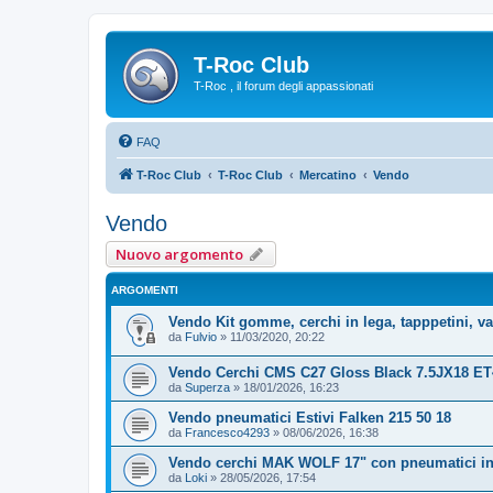
T-Roc Club
T-Roc , il forum degli appassionati
FAQ
T-Roc Club
T-Roc Club
Mercatino
Vendo
Vendo
Nuovo argomento
ARGOMENTI
Vendo Kit gomme, cerchi in lega, tapppetini, v
da
Fulvio
»
11/03/2020, 20:22
Vendo Cerchi CMS C27 Gloss Black 7.5JX18 ET4
da
Superza
»
18/01/2026, 16:23
Vendo pneumatici Estivi Falken 215 50 18
da
Francesco4293
»
08/06/2026, 16:38
Vendo cerchi MAK WOLF 17" con pneumatici in
da
Loki
»
28/05/2026, 17:54