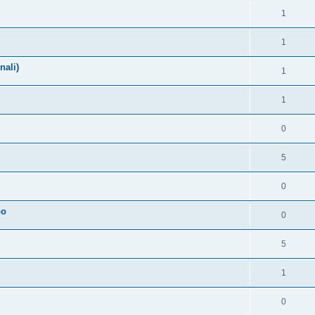
1
1
nali)
1
1
0
5
0
po
0
5
1
0