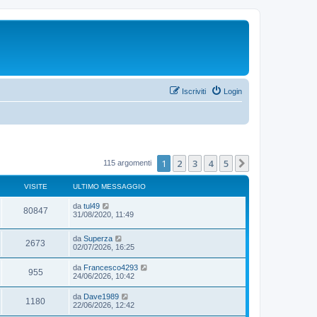
Iscriviti
Login
1
2
3
4
5
Prossimo
115 argomenti
VISITE
ULTIMO MESSAGGIO
da
tul49
80847
31/08/2020, 11:49
da
Superza
2673
02/07/2026, 16:25
da
Francesco4293
955
24/06/2026, 10:42
da
Dave1989
1180
22/06/2026, 12:42