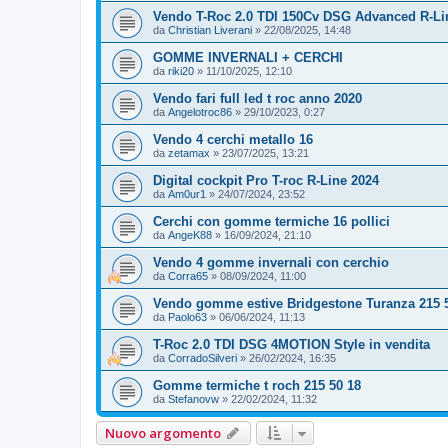
Vendo T-Roc 2.0 TDI 150Cv DSG Advanced R-Li
da
Christian Liverani
»
22/08/2025, 14:48
GOMME INVERNALI + CERCHI
da
riki20
»
11/10/2025, 12:10
Vendo fari full led t roc anno 2020
da
Angelotroc86
»
29/10/2023, 0:27
Vendo 4 cerchi metallo 16
da
zetamax
»
23/07/2025, 13:21
Digital cockpit Pro T-roc R-Line 2024
da
Am0ur1
»
24/07/2024, 23:52
Cerchi con gomme termiche 16 pollici
da
AngeK88
»
16/09/2024, 21:10
Vendo 4 gomme invernali con cerchio
da
Corra65
»
08/09/2024, 11:00
Vendo gomme estive Bridgestone Turanza 215 
da
Paolo63
»
06/06/2024, 11:13
T-Roc 2.0 TDI DSG 4MOTION Style in vendita
da
CorradoSilveri
»
26/02/2024, 16:35
Gomme termiche t roch 215 50 18
da
Stefanovw
»
22/02/2024, 11:32
Nuovo argomento