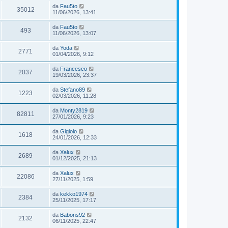
da
Fau5to
35012
11/06/2026, 13:41
da
Fau5to
493
11/06/2026, 13:07
da
Yoda
2771
01/04/2026, 9:12
da
Francesco
2037
19/03/2026, 23:37
da
Stefano89
1223
02/03/2026, 11:28
da
Monty2819
82811
27/01/2026, 9:23
da
Gigiolo
1618
24/01/2026, 12:33
da
Xalux
2689
01/12/2025, 21:13
da
Xalux
22086
27/11/2025, 1:59
da
kekko1974
2384
25/11/2025, 17:17
da
Babons92
2132
06/11/2025, 22:47