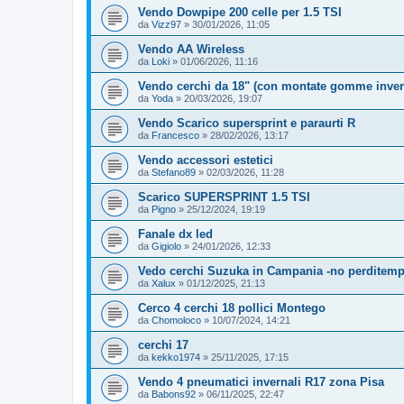
Vendo Dowpipe 200 celle per 1.5 TSI
da
Vizz97
»
30/01/2026, 11:05
Vendo AA Wireless
da
Loki
»
01/06/2026, 11:16
Vendo cerchi da 18" (con montate gomme inver
da
Yoda
»
20/03/2026, 19:07
Vendo Scarico supersprint e paraurti R
da
Francesco
»
28/02/2026, 13:17
Vendo accessori estetici
da
Stefano89
»
02/03/2026, 11:28
Scarico SUPERSPRINT 1.5 TSI
da
Pigno
»
25/12/2024, 19:19
Fanale dx led
da
Gigiolo
»
24/01/2026, 12:33
Vedo cerchi Suzuka in Campania -no perditem
da
Xalux
»
01/12/2025, 21:13
Cerco 4 cerchi 18 pollici Montego
da
Chomoloco
»
10/07/2024, 14:21
cerchi 17
da
kekko1974
»
25/11/2025, 17:15
Vendo 4 pneumatici invernali R17 zona Pisa
da
Babons92
»
06/11/2025, 22:47