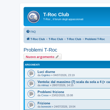
T-Roc Club
T-Roc , il forum degli appassionati
FAQ
T-Roc Club
T-Roc Club
T-Roc Club
Problemi T-Roc
Problemi T-Roc
Nuovo argomento
ARGOMENTI
Luci diurne
da
Giginko
»
04/07/2026, 23:19
Ventola: dal massimo (7) scala da sola a 4 (+ c
da
mlmaz
»
28/07/2026, 14:15
Problemi frizione
da
Crese
»
23/02/2020, 15:08
Frizione
da
bonesini
»
24/07/2026, 19:04