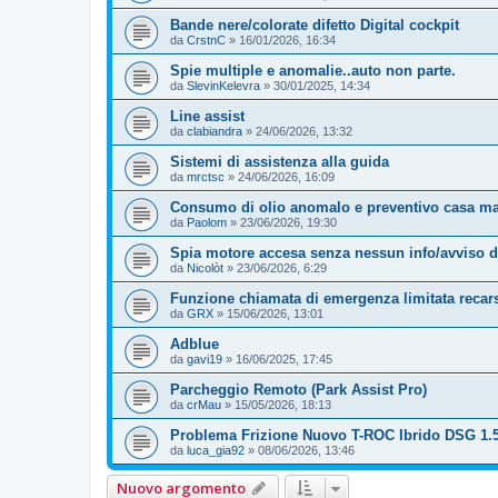
Bande nere/colorate difetto Digital cockpit
da
CrstnC
»
16/01/2026, 16:34
Spie multiple e anomalie..auto non parte.
da
SlevinKelevra
»
30/01/2025, 14:34
Line assist
da
clabiandra
»
24/06/2026, 13:32
Sistemi di assistenza alla guida
da
mrctsc
»
24/06/2026, 16:09
Consumo di olio anomalo e preventivo casa m
da
Paolom
»
23/06/2026, 19:30
Spia motore accesa senza nessun info/avviso d
da
Nicolòt
»
23/06/2026, 6:29
Funzione chiamata di emergenza limitata recarsi
da
GRX
»
15/06/2026, 13:01
Adblue
da
gavi19
»
16/06/2025, 17:45
Parcheggio Remoto (Park Assist Pro)
da
crMau
»
15/05/2026, 18:13
Problema Frizione Nuovo T-ROC Ibrido DSG 1.5
da
luca_gia92
»
08/06/2026, 13:46
Nuovo argomento