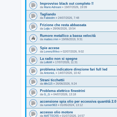
Improvviso black out completo !!
da
Mario Adreani
»
19/07/2026, 19:09
Tagliando
da
Fabiodm
»
24/07/2026, 7:48
Frizione che resta abbassata
da
Lejla
»
28/06/2026, 19:54
Rumore metallico a bassa velocità
da
matteo.rmn
»
19/06/2019, 9:31
Spie accese
da
LorenzIlVivo
»
02/07/2026, 9:02
La radio non si spegne
da
LelloM
»
17/07/2026, 11:31
problema indicatore direzione fari full led
da
AntonioL
»
14/07/2026, 10:42
Strani ticchettii
da
tlife115
»
26/06/2026, 9:24
Problema elettrico finestrini
da
G_G
»
04/07/2026, 13:18
accensione spia olio per eccessiva quantità 2.0
da
runner963
»
01/05/2024, 13:12
accesso olio motore
da
MATTEO55
»
01/07/2026, 14:57