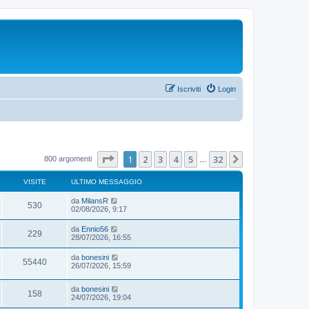
Iscriviti
Login
Pagina
1
di
32
1
2
3
4
5
32
Prossimo
800 argomenti
…
VISITE
ULTIMO MESSAGGIO
da
MilansR
530
02/08/2026, 9:17
da
Ennio56
229
28/07/2026, 16:55
da
bonesini
55440
26/07/2026, 15:59
da
bonesini
158
24/07/2026, 19:04