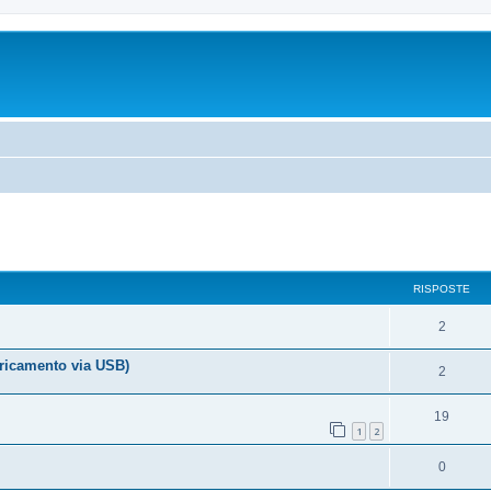
RISPOSTE
2
aricamento via USB)
2
19
1
2
0