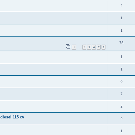
2
1
1
75
1
4
5
6
7
8
…
1
1
0
7
2
 diesel 115 cv
9
1