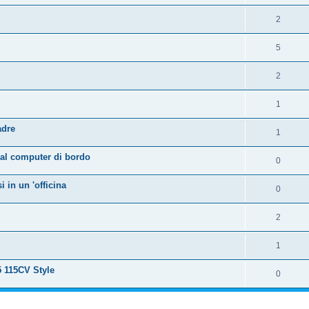
2
5
2
1
adre
1
al computer di bordo
0
 in un 'officina
0
2
1
 115CV Style
0