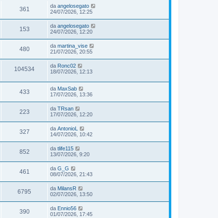
da
angelosegato
361
24/07/2026, 12:25
da
angelosegato
153
24/07/2026, 12:20
da
martina_vise
480
21/07/2026, 20:55
da
Ronc02
104534
18/07/2026, 12:13
da
MaxSab
433
17/07/2026, 13:36
da
TRsan
223
17/07/2026, 12:20
da
AntonioL
327
14/07/2026, 10:42
da
tlife115
852
13/07/2026, 9:20
da
G_G
461
08/07/2026, 21:43
da
MilansR
6795
02/07/2026, 13:50
da
Ennio56
390
01/07/2026, 17:45