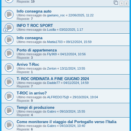
Risposte:
19
1
2
Info consegna auto
Ultimo messaggio da
gaetano_roc
«
22/06/2025, 11:22
Risposte:
7
INFO T ROC SPORT
Ultimo messaggio da
Lusilla
«
03/02/2025, 1:17
Info consegna
Ultimo messaggio da
Mattia1703
«
09/12/2024, 15:59
Porto di appartenenza
Ultimo messaggio da
Fly969
«
04/12/2024, 10:56
Risposte:
3
Arrivo T-Roc
Ultimo messaggio da
Zerton
«
13/11/2024, 13:55
Risposte:
1
T- ROC ORDINATA A FINE GIUGNO 2024
Ultimo messaggio da
Dadde77
«
04/11/2024, 14:59
Risposte:
7
T-ROC in arrivo?
Ultimo messaggio da
ALFREDO75@
«
29/10/2024, 19:04
Risposte:
9
Tempi di produzione
Ultimo messaggio da
Gabro
«
09/10/2024, 15:55
Risposte:
4
Come monitorare il viaggio dal Portogallo verso l'Italia
Ultimo messaggio da
Gabro
«
04/10/2024, 10:40
Risposte:
6