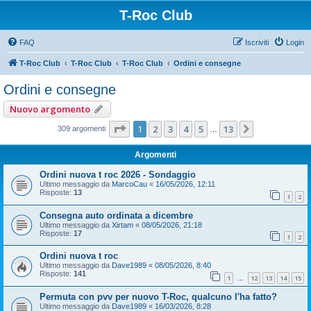
T-Roc Club
FAQ
Iscriviti
Login
T-Roc Club
T-Roc Club
T-Roc Club
Ordini e consegne
Ordini e consegne
Nuovo argomento
Pagina
1
di
13
1
2
3
4
5
13
Prossimo
309 argomenti
…
Argomenti
Ordini nuova t roc 2026 - Sondaggio
Ultimo messaggio da
MarcoCau
«
16/05/2026, 12:11
Risposte:
13
1
2
Consegna auto ordinata a dicembre
Ultimo messaggio da
Xirtam
«
08/05/2026, 21:18
Risposte:
17
1
2
Ordini nuova t roc
Ultimo messaggio da
Dave1989
«
08/05/2026, 8:40
Risposte:
141
1
12
13
14
15
…
Permuta con pvv per nuovo T-Roc, qualcuno l'ha fatto?
Ultimo messaggio da
Dave1989
«
16/03/2026, 8:28