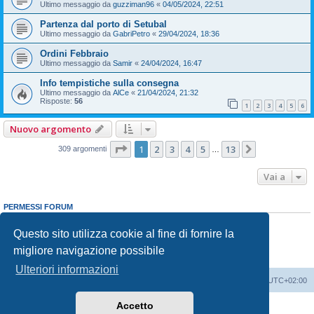
Ultimo messaggio da
guzziman96
«
04/05/2024, 22:51
Partenza dal porto di Setubal
Ultimo messaggio da
GabriPetro
«
29/04/2024, 18:36
Ordini Febbraio
Ultimo messaggio da
Samir
«
24/04/2024, 16:47
Info tempistiche sulla consegna
Ultimo messaggio da
AlCe
«
21/04/2024, 21:32
Risposte:
56
1
2
3
4
5
6
Nuovo argomento
Pagina
1
di
13
1
2
3
4
5
13
Prossimo
309 argomenti
…
Vai a
PERMESSI FORUM
Non puoi
aprire nuovi argomenti
Non puoi
rispondere negli argomenti
Questo sito utilizza cookie al fine di fornire la
Non puoi
modificare i tuoi messaggi
migliore navigazione possibile
Non puoi
cancellare i tuoi messaggi
Non puoi
inviare allegati
Ulteriori informazioni
T-Roc Club
T-Roc Club
Tutti gli orari sono
UTC+02:00
Accetto
Creato da
phpBB
® Forum Software © phpBB Limited