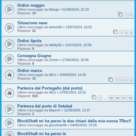
Ordini maggio
Ultimo messaggio da
Mavge
«
01/08/2024, 22:16
Risposte:
19
1
2
Situazione nave
Ultimo messaggio da
elvism92
«
13/07/2024, 16:52
Risposte:
21
1
2
3
Ordini Aprile
Ultimo messaggio da
infinity65
«
11/07/2024, 15:58
Risposte:
9
Consegna Giugno
Ultimo messaggio da
Zerton
«
27/06/2024, 18:38
Risposte:
9
Ordini marzo
Ultimo messaggio da
AlCe
«
19/06/2024, 14:28
Risposte:
32
1
2
3
4
Partenze dal Portogallo (dal porto)
Ultimo messaggio da
AlCe
«
27/05/2024, 16:15
Risposte:
919
1
89
90
91
92
…
Partenza dal porto di Setubal
Ultimo messaggio da
MauroV
«
11/05/2024, 13:37
Risposte:
2
BlockShaft mi ha perso le due chiavi della mia nuova TRoc!!
Ultimo messaggio da
guzziman96
«
04/05/2024, 22:56
BlockShaft mi ha perso le