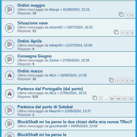
Ordini maggio
Ultimo messaggio da
Mavge
«
01/08/2024, 22:16
Risposte:
19
1
2
Situazione nave
Ultimo messaggio da
elvism92
«
13/07/2024, 16:52
Risposte:
21
1
2
3
Ordini Aprile
Ultimo messaggio da
infinity65
«
11/07/2024, 15:58
Risposte:
9
Consegna Giugno
Ultimo messaggio da
Zerton
«
27/06/2024, 18:38
Risposte:
9
Ordini marzo
Ultimo messaggio da
AlCe
«
19/06/2024, 14:28
Risposte:
32
1
2
3
4
Partenze dal Portogallo (dal porto)
Ultimo messaggio da
AlCe
«
27/05/2024, 16:15
Risposte:
919
1
89
90
91
92
…
Partenza dal porto di Setubal
Ultimo messaggio da
MauroV
«
11/05/2024, 13:37
Risposte:
2
BlockShaft mi ha perso le due chiavi della mia nuova TRoc!!
Ultimo messaggio da
guzziman96
«
04/05/2024, 22:56
BlockShaft mi ha perso le