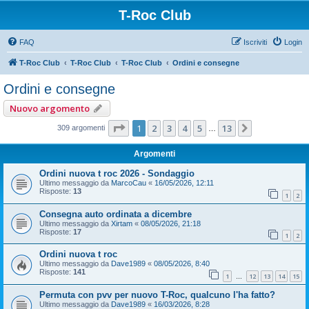
T-Roc Club
FAQ
Iscriviti
Login
T-Roc Club
T-Roc Club
T-Roc Club
Ordini e consegne
Ordini e consegne
Nuovo argomento
Pagina
1
di
13
1
2
3
4
5
13
Prossimo
309 argomenti
…
Argomenti
Ordini nuova t roc 2026 - Sondaggio
Ultimo messaggio da
MarcoCau
«
16/05/2026, 12:11
Risposte:
13
1
2
Consegna auto ordinata a dicembre
Ultimo messaggio da
Xirtam
«
08/05/2026, 21:18
Risposte:
17
1
2
Ordini nuova t roc
Ultimo messaggio da
Dave1989
«
08/05/2026, 8:40
Risposte:
141
1
12
13
14
15
…
Permuta con pvv per nuovo T-Roc, qualcuno l'ha fatto?
Ultimo messaggio da
Dave1989
«
16/03/2026, 8:28