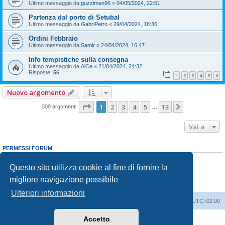
Ultimo messaggio da
guzziman96
«
04/05/2024, 22:51
Partenza dal porto di Setubal
Ultimo messaggio da
GabriPetro
«
29/04/2024, 18:36
Ordini Febbraio
Ultimo messaggio da
Samir
«
24/04/2024, 16:47
Info tempistiche sulla consegna
Ultimo messaggio da
AlCe
«
21/04/2024, 21:32
Risposte:
56
1
2
3
4
5
6
Nuovo argomento
Pagina
1
di
13
1
2
3
4
5
13
Prossimo
309 argomenti
…
Vai a
PERMESSI FORUM
Non puoi
aprire nuovi argomenti
Non puoi
rispondere negli argomenti
Questo sito utilizza cookie al fine di fornire la
Non puoi
modificare i tuoi messaggi
migliore navigazione possibile
Non puoi
cancellare i tuoi messaggi
Non puoi
inviare allegati
Ulteriori informazioni
T-Roc Club
T-Roc Club
Tutti gli orari sono
UTC+02:00
Accetto
Creato da
phpBB
® Forum Software © phpBB Limited