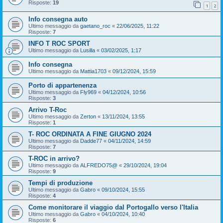
Risposte:
19
1
2
Info consegna auto
Ultimo messaggio da
gaetano_roc
«
22/06/2025, 11:22
Risposte:
7
INFO T ROC SPORT
Ultimo messaggio da
Lusilla
«
03/02/2025, 1:17
Info consegna
Ultimo messaggio da
Mattia1703
«
09/12/2024, 15:59
Porto di appartenenza
Ultimo messaggio da
Fly969
«
04/12/2024, 10:56
Risposte:
3
Arrivo T-Roc
Ultimo messaggio da
Zerton
«
13/11/2024, 13:55
Risposte:
1
T- ROC ORDINATA A FINE GIUGNO 2024
Ultimo messaggio da
Dadde77
«
04/11/2024, 14:59
Risposte:
7
T-ROC in arrivo?
Ultimo messaggio da
ALFREDO75@
«
29/10/2024, 19:04
Risposte:
9
Tempi di produzione
Ultimo messaggio da
Gabro
«
09/10/2024, 15:55
Risposte:
4
Come monitorare il viaggio dal Portogallo verso l'Italia
Ultimo messaggio da
Gabro
«
04/10/2024, 10:40
Risposte:
6