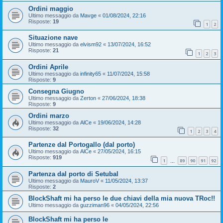
Ordini maggio
Ultimo messaggio da
Mavge
«
01/08/2024, 22:16
Risposte:
19
1
2
Situazione nave
Ultimo messaggio da
elvism92
«
13/07/2024, 16:52
Risposte:
21
1
2
3
Ordini Aprile
Ultimo messaggio da
infinity65
«
11/07/2024, 15:58
Risposte:
9
Consegna Giugno
Ultimo messaggio da
Zerton
«
27/06/2024, 18:38
Risposte:
9
Ordini marzo
Ultimo messaggio da
AlCe
«
19/06/2024, 14:28
Risposte:
32
1
2
3
4
Partenze dal Portogallo (dal porto)
Ultimo messaggio da
AlCe
«
27/05/2024, 16:15
Risposte:
919
1
89
90
91
92
…
Partenza dal porto di Setubal
Ultimo messaggio da
MauroV
«
11/05/2024, 13:37
Risposte:
2
BlockShaft mi ha perso le due chiavi della mia nuova TRoc!!
Ultimo messaggio da
guzziman96
«
04/05/2024, 22:56
BlockShaft mi ha perso le