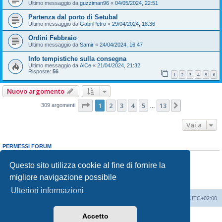
Ultimo messaggio da
guzziman96
«
04/05/2024, 22:51
Partenza dal porto di Setubal
Ultimo messaggio da
GabriPetro
«
29/04/2024, 18:36
Ordini Febbraio
Ultimo messaggio da
Samir
«
24/04/2024, 16:47
Info tempistiche sulla consegna
Ultimo messaggio da
AlCe
«
21/04/2024, 21:32
Risposte:
56
1
2
3
4
5
6
Nuovo argomento
Pagina
1
di
13
1
2
3
4
5
13
Prossimo
309 argomenti
…
Vai a
PERMESSI FORUM
Non puoi
aprire nuovi argomenti
Non puoi
rispondere negli argomenti
Questo sito utilizza cookie al fine di fornire la
Non puoi
modificare i tuoi messaggi
migliore navigazione possibile
Non puoi
cancellare i tuoi messaggi
Non puoi
inviare allegati
Ulteriori informazioni
T-Roc Club
T-Roc Club
Tutti gli orari sono
UTC+02:00
Accetto
Creato da
phpBB
® Forum Software © phpBB Limited