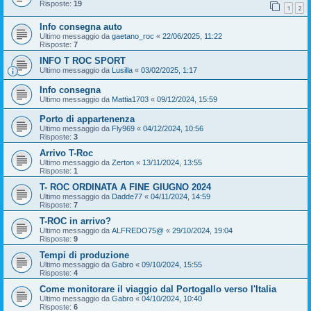
Risposte:
19
1
2
Info consegna auto
Ultimo messaggio da
gaetano_roc
«
22/06/2025, 11:22
Risposte:
7
INFO T ROC SPORT
Ultimo messaggio da
Lusilla
«
03/02/2025, 1:17
Info consegna
Ultimo messaggio da
Mattia1703
«
09/12/2024, 15:59
Porto di appartenenza
Ultimo messaggio da
Fly969
«
04/12/2024, 10:56
Risposte:
3
Arrivo T-Roc
Ultimo messaggio da
Zerton
«
13/11/2024, 13:55
Risposte:
1
T- ROC ORDINATA A FINE GIUGNO 2024
Ultimo messaggio da
Dadde77
«
04/11/2024, 14:59
Risposte:
7
T-ROC in arrivo?
Ultimo messaggio da
ALFREDO75@
«
29/10/2024, 19:04
Risposte:
9
Tempi di produzione
Ultimo messaggio da
Gabro
«
09/10/2024, 15:55
Risposte:
4
Come monitorare il viaggio dal Portogallo verso l'Italia
Ultimo messaggio da
Gabro
«
04/10/2024, 10:40
Risposte:
6