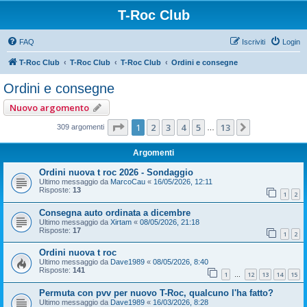
T-Roc Club
FAQ
Iscriviti
Login
T-Roc Club
T-Roc Club
T-Roc Club
Ordini e consegne
Ordini e consegne
Nuovo argomento
Pagina
1
di
13
1
2
3
4
5
13
Prossimo
309 argomenti
…
Argomenti
Ordini nuova t roc 2026 - Sondaggio
Ultimo messaggio da
MarcoCau
«
16/05/2026, 12:11
Risposte:
13
1
2
Consegna auto ordinata a dicembre
Ultimo messaggio da
Xirtam
«
08/05/2026, 21:18
Risposte:
17
1
2
Ordini nuova t roc
Ultimo messaggio da
Dave1989
«
08/05/2026, 8:40
Risposte:
141
1
12
13
14
15
…
Permuta con pvv per nuovo T-Roc, qualcuno l'ha fatto?
Ultimo messaggio da
Dave1989
«
16/03/2026, 8:28