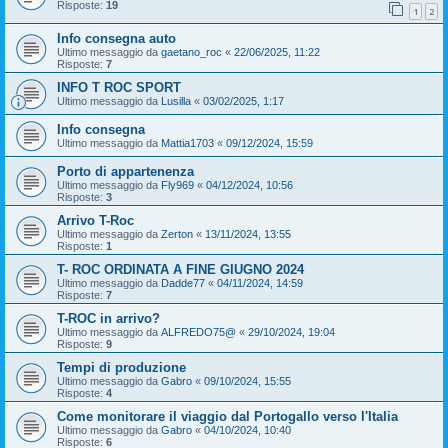
Risposte:
19
1
2
Info consegna auto
Ultimo messaggio da
gaetano_roc
«
22/06/2025, 11:22
Risposte:
7
INFO T ROC SPORT
Ultimo messaggio da
Lusilla
«
03/02/2025, 1:17
Info consegna
Ultimo messaggio da
Mattia1703
«
09/12/2024, 15:59
Porto di appartenenza
Ultimo messaggio da
Fly969
«
04/12/2024, 10:56
Risposte:
3
Arrivo T-Roc
Ultimo messaggio da
Zerton
«
13/11/2024, 13:55
Risposte:
1
T- ROC ORDINATA A FINE GIUGNO 2024
Ultimo messaggio da
Dadde77
«
04/11/2024, 14:59
Risposte:
7
T-ROC in arrivo?
Ultimo messaggio da
ALFREDO75@
«
29/10/2024, 19:04
Risposte:
9
Tempi di produzione
Ultimo messaggio da
Gabro
«
09/10/2024, 15:55
Risposte:
4
Come monitorare il viaggio dal Portogallo verso l'Italia
Ultimo messaggio da
Gabro
«
04/10/2024, 10:40
Risposte:
6