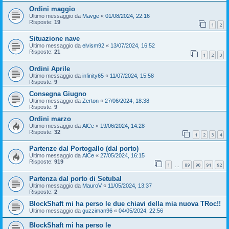
Ordini maggio
Ultimo messaggio da
Mavge
«
01/08/2024, 22:16
Risposte:
19
1
2
Situazione nave
Ultimo messaggio da
elvism92
«
13/07/2024, 16:52
Risposte:
21
1
2
3
Ordini Aprile
Ultimo messaggio da
infinity65
«
11/07/2024, 15:58
Risposte:
9
Consegna Giugno
Ultimo messaggio da
Zerton
«
27/06/2024, 18:38
Risposte:
9
Ordini marzo
Ultimo messaggio da
AlCe
«
19/06/2024, 14:28
Risposte:
32
1
2
3
4
Partenze dal Portogallo (dal porto)
Ultimo messaggio da
AlCe
«
27/05/2024, 16:15
Risposte:
919
1
89
90
91
92
…
Partenza dal porto di Setubal
Ultimo messaggio da
MauroV
«
11/05/2024, 13:37
Risposte:
2
BlockShaft mi ha perso le due chiavi della mia nuova TRoc!!
Ultimo messaggio da
guzziman96
«
04/05/2024, 22:56
BlockShaft mi ha perso le