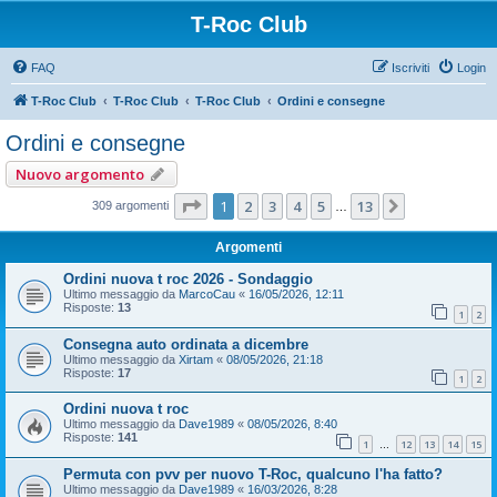
T-Roc Club
FAQ
Iscriviti
Login
T-Roc Club
T-Roc Club
T-Roc Club
Ordini e consegne
Ordini e consegne
Nuovo argomento
Pagina
1
di
13
1
2
3
4
5
13
Prossimo
309 argomenti
…
Argomenti
Ordini nuova t roc 2026 - Sondaggio
Ultimo messaggio da
MarcoCau
«
16/05/2026, 12:11
Risposte:
13
1
2
Consegna auto ordinata a dicembre
Ultimo messaggio da
Xirtam
«
08/05/2026, 21:18
Risposte:
17
1
2
Ordini nuova t roc
Ultimo messaggio da
Dave1989
«
08/05/2026, 8:40
Risposte:
141
1
12
13
14
15
…
Permuta con pvv per nuovo T-Roc, qualcuno l'ha fatto?
Ultimo messaggio da
Dave1989
«
16/03/2026, 8:28