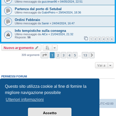
Ultimo messaggio da
guzziman96
«
04/05/2024, 22:51
Partenza dal porto di Setubal
Ultimo messaggio da
GabriPetro
«
29/04/2024, 18:36
Ordini Febbraio
Ultimo messaggio da
Samir
«
24/04/2024, 16:47
Info tempistiche sulla consegna
Ultimo messaggio da
AlCe
«
21/04/2024, 21:32
Risposte:
56
1
2
3
4
5
6
Nuovo argomento
Pagina
1
di
13
1
2
3
4
5
13
Prossimo
309 argomenti
…
Vai a
PERMESSI FORUM
Non puoi
aprire nuovi argomenti
Non puoi
rispondere negli argomenti
Questo sito utilizza cookie al fine di fornire la
Non puoi
modificare i tuoi messaggi
migliore navigazione possibile
Non puoi
cancellare i tuoi messaggi
Non puoi
inviare allegati
Ulteriori informazioni
T-Roc Club
T-Roc Club
Tutti gli orari sono
UTC+02:00
Accetto
Creato da
phpBB
® Forum Software © phpBB Limited