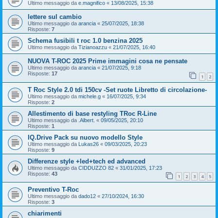
Ultimo messaggio da
e.magnifico
«
13/08/2025, 15:38
lettere sul cambio
Ultimo messaggio da
arancia
«
25/07/2025, 18:38
Risposte:
7
Schema fusibili t roc 1.0 benzina 2025
Ultimo messaggio da
Tizianoazzu
«
21/07/2025, 16:40
NUOVA T-ROC 2025 Prime immagini cosa ne pensate
Ultimo messaggio da
arancia
«
21/07/2025, 9:18
Risposte:
17
1
2
T Roc Style 2.0 tdi 150cv -Set ruote Libretto di circolazione-
Ultimo messaggio da
michele.g
«
16/07/2025, 9:34
Risposte:
2
Allestimento di base restyling TRoc R-Line
Ultimo messaggio da
.Albert.
«
09/05/2025, 20:10
Risposte:
1
IQ.Drive Pack su nuovo modello Style
Ultimo messaggio da
Lukas26
«
09/03/2025, 20:23
Risposte:
9
Differenze style +led+tech ed advanced
Ultimo messaggio da
CIDDUZZO 82
«
31/01/2025, 17:23
Risposte:
43
1
2
3
4
5
Preventivo T-Roc
Ultimo messaggio da
dado12
«
27/10/2024, 16:30
Risposte:
3
chiarimenti