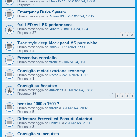
Ultimo messaggio da
Musa1977
«
23/10/2024, 17:00
Risposte:
3
Emergency Brake System
Ultimo messaggio da
Antonio83
«
23/10/2024, 12:19
fari LED vs LED performance
Ultimo messaggio da
.Albert.
«
18/10/2024, 12:41
Risposte:
27
1
2
3
T-roc style deep black pearl VS pure white
Ultimo messaggio da
Yoda
«
11/09/2024, 9:30
Risposte:
4
Preventivo consiglio
Ultimo messaggio da
yrene
«
27/07/2024, 0:20
Consiglio motorizzazione economy
Ultimo messaggio da
Roran
«
24/07/2024, 11:18
Risposte:
1
Consigli su Acquisto
Ultimo messaggio da
danielebs
«
11/07/2024, 18:08
Risposte:
39
1
2
3
4
benzina 1000 o 1500 ?
Ultimo messaggio da
torelik
«
30/06/2024, 20:48
Risposte:
5
Differenza Frecce/Led Paraurti Anteriori
Ultimo messaggio da
Ennio56
«
23/06/2024, 21:03
Risposte:
3
Consiglio su acquisto