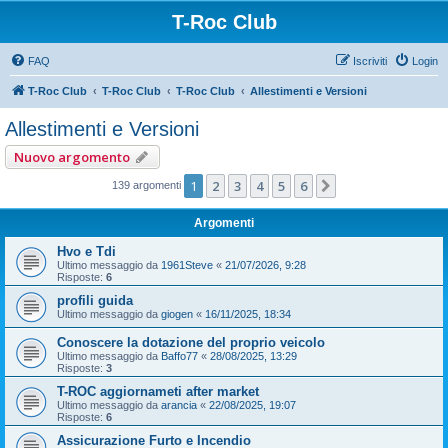
T-Roc Club
FAQ
Iscriviti
Login
T-Roc Club
T-Roc Club
T-Roc Club
Allestimenti e Versioni
Allestimenti e Versioni
Nuovo argomento
1
2
3
4
5
6
Prossimo
139 argomenti
Argomenti
Hvo e Tdi
Ultimo messaggio da
1961Steve
«
21/07/2026, 9:28
Risposte:
6
profili guida
Ultimo messaggio da
giogen
«
16/11/2025, 18:34
Conoscere la dotazione del proprio veicolo
Ultimo messaggio da
Baffo77
«
28/08/2025, 13:29
Risposte:
3
T-ROC aggiornameti after market
Ultimo messaggio da
arancia
«
22/08/2025, 19:07
Risposte:
6
Assicurazione Furto e Incendio