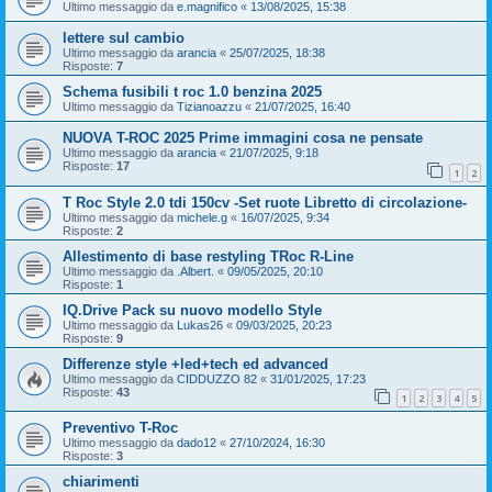
Ultimo messaggio da
e.magnifico
«
13/08/2025, 15:38
lettere sul cambio
Ultimo messaggio da
arancia
«
25/07/2025, 18:38
Risposte:
7
Schema fusibili t roc 1.0 benzina 2025
Ultimo messaggio da
Tizianoazzu
«
21/07/2025, 16:40
NUOVA T-ROC 2025 Prime immagini cosa ne pensate
Ultimo messaggio da
arancia
«
21/07/2025, 9:18
Risposte:
17
1
2
T Roc Style 2.0 tdi 150cv -Set ruote Libretto di circolazione-
Ultimo messaggio da
michele.g
«
16/07/2025, 9:34
Risposte:
2
Allestimento di base restyling TRoc R-Line
Ultimo messaggio da
.Albert.
«
09/05/2025, 20:10
Risposte:
1
IQ.Drive Pack su nuovo modello Style
Ultimo messaggio da
Lukas26
«
09/03/2025, 20:23
Risposte:
9
Differenze style +led+tech ed advanced
Ultimo messaggio da
CIDDUZZO 82
«
31/01/2025, 17:23
Risposte:
43
1
2
3
4
5
Preventivo T-Roc
Ultimo messaggio da
dado12
«
27/10/2024, 16:30
Risposte:
3
chiarimenti