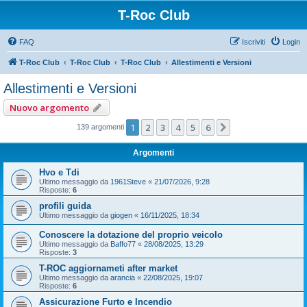
T-Roc Club
FAQ
Iscriviti
Login
T-Roc Club
T-Roc Club
T-Roc Club
Allestimenti e Versioni
Allestimenti e Versioni
Nuovo argomento
1
2
3
4
5
6
Prossimo
139 argomenti
Argomenti
Hvo e Tdi
Ultimo messaggio da
1961Steve
«
21/07/2026, 9:28
Risposte:
6
profili guida
Ultimo messaggio da
giogen
«
16/11/2025, 18:34
Conoscere la dotazione del proprio veicolo
Ultimo messaggio da
Baffo77
«
28/08/2025, 13:29
Risposte:
3
T-ROC aggiornameti after market
Ultimo messaggio da
arancia
«
22/08/2025, 19:07
Risposte:
6
Assicurazione Furto e Incendio