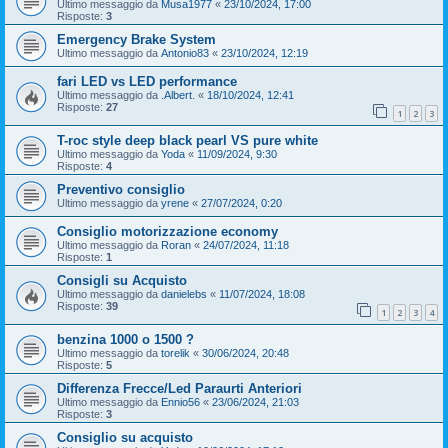
Ultimo messaggio da
Musa1977
«
23/10/2024, 17:00
Risposte:
3
Emergency Brake System
Ultimo messaggio da
Antonio83
«
23/10/2024, 12:19
fari LED vs LED performance
Ultimo messaggio da
.Albert.
«
18/10/2024, 12:41
Risposte:
27
1
2
3
T-roc style deep black pearl VS pure white
Ultimo messaggio da
Yoda
«
11/09/2024, 9:30
Risposte:
4
Preventivo consiglio
Ultimo messaggio da
yrene
«
27/07/2024, 0:20
Consiglio motorizzazione economy
Ultimo messaggio da
Roran
«
24/07/2024, 11:18
Risposte:
1
Consigli su Acquisto
Ultimo messaggio da
danielebs
«
11/07/2024, 18:08
Risposte:
39
1
2
3
4
benzina 1000 o 1500 ?
Ultimo messaggio da
torelik
«
30/06/2024, 20:48
Risposte:
5
Differenza Frecce/Led Paraurti Anteriori
Ultimo messaggio da
Ennio56
«
23/06/2024, 21:03
Risposte:
3
Consiglio su acquisto