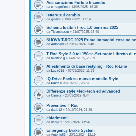
Assicurazione Furto e Incendio
da
e.magnifico
»
13/08/2025, 15:38
lettere sul cambio
da
giodes
»
19/03/2021, 17:14
Schema fusibili t roc 1.0 benzina 2025
da
Tizianoazzu
»
21/07/2025, 16:40
NUOVA T-ROC 2025 Prime immagini cosa ne pe
da
Antonio83
»
23/02/2024, 7:48
T Roc Style 2.0 tdi 150cv -Set ruote Libretto di 
da
michele.g
»
14/07/2025, 23:29
Allestimento di base restyling TRoc R-Line
da
LucaC92
»
07/05/2025, 11:33
IQ.Drive Pack su nuovo modello Style
da
Kaioh
»
03/01/2022, 23:34
Differenze style +led+tech ed advanced
da
Cimeta
»
25/03/2019, 8:44
Preventivo T-Roc
da
dado12
»
24/10/2024, 21:29
chiarimenti
da
danyr
»
15/10/2024, 13:54
Emergency Brake System
da
Antonio83
»
23/10/2024, 12:19