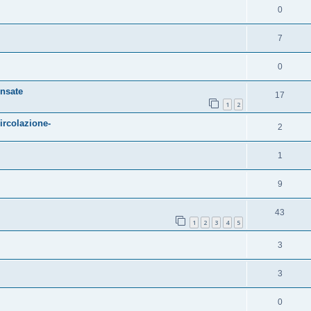
0
7
0
nsate
17
1
2
circolazione-
2
1
9
43
1
2
3
4
5
3
3
0