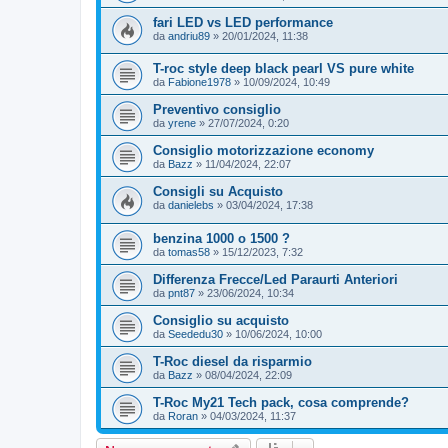
fari LED vs LED performance
da
andriu89
»
20/01/2024, 11:38
T-roc style deep black pearl VS pure white
da
Fabione1978
»
10/09/2024, 10:49
Preventivo consiglio
da
yrene
»
27/07/2024, 0:20
Consiglio motorizzazione economy
da
Bazz
»
11/04/2024, 22:07
Consigli su Acquisto
da
danielebs
»
03/04/2024, 17:38
benzina 1000 o 1500 ?
da
tomas58
»
15/12/2023, 7:32
Differenza Frecce/Led Paraurti Anteriori
da
pnt87
»
23/06/2024, 10:34
Consiglio su acquisto
da
Seededu30
»
10/06/2024, 10:00
T-Roc diesel da risparmio
da
Bazz
»
08/04/2024, 22:09
T-Roc My21 Tech pack, cosa comprende?
da
Roran
»
04/03/2024, 11:37