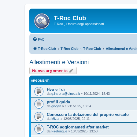
T-Roc Club
T-Roc , il forum degli appassionati
FAQ
T-Roc Club
T-Roc Club
T-Roc Club
Allestimenti e Versi
Allestimenti e Versioni
Nuovo argomento
ARGOMENTI
Hvo e Tdi
da
g.introna@cineca.it
»
10/11/2024, 18:43
profili guida
da
giogen
»
16/11/2025, 18:34
Conoscere la dotazione del proprio veicolo
da
Mivar
»
12/05/2025, 22:11
T-ROC aggiornameti after market
da
Firetongue
»
13/03/2025, 13:58