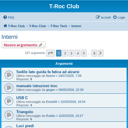
T-Roc Club
FAQ
Iscriviti
Login
T-Roc Club
T-Roc Club
T-Roc Tech
Interni
Interni
Nuovo argomento
Pagina
1
di
8
1
2
3
4
5
8
Prossimo
197 argomenti
…
Argomenti
Sedile lato guida fa fatica ad alzarsi
Ultimo messaggio da
Noemi
«
19/07/2026, 7:09
Risposte:
8
manuale istruzioni troc
Ultimo messaggio da
giogen
«
09/05/2026, 22:09
USB C
Ultimo messaggio da
Ennio56
«
22/03/2026, 16:54
Risposte:
4
Triangolo
Ultimo messaggio da
Ruddu
«
11/03/2026, 18:27
Risposte:
6
Luci piedi