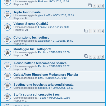
Ultimo messaggio da
Ruddu
«
11/03/2026, 18:16
Risposte:
20
1
2
3
Triplo fondo baule
Ultimo messaggio da
giannino67
«
03/03/2026, 21:09
Risposte:
6
Volante Scarsa Qualità?
Ultimo messaggio da
Ennio56
«
25/01/2026, 9:31
Risposte:
39
1
2
3
4
Colorazione luci soffuse
Ultimo messaggio da
alexfighter
«
27/11/2025, 16:59
Risposte:
1
Montaggio luci sottoporta
Ultimo messaggio da
Picchio
«
25/11/2025, 20:59
Risposte:
34
1
2
3
4
Avviso batteria telecomando scarica
Ultimo messaggio da
Picchio
«
25/11/2025, 20:52
Risposte:
6
Guida/Aiuto Rimozione Modanature Plancia
Ultimo messaggio da
pnt87
«
31/10/2025, 9:10
Sostituzione bocchette aria condizionata
Ultimo messaggio da
noodles78
«
09/09/2025, 12:10
Stoffa strana sul cruscotto t-roc
Ultimo messaggio da
Tiziano
«
08/09/2025, 12:56
Risposte:
1