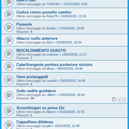
Dasch cam
Ultimo messaggio da
TONY957
«
27/07/2025, 9:56
Codice colore pomello cambio
Ultimo messaggio da
Roby78
«
19/06/2025, 13:18
Parasole
Ultimo messaggio da
Ruddu
«
17/06/2025, 19:09
Risposte:
4
Attacco isofix anteriore
Ultimo messaggio da
AlCe
«
02/06/2025, 18:34
RISCALDAMENTO GUASTO
Ultimo messaggio da
zetamax
«
14/04/2025, 21:27
Risposte:
7
Catarifrangente portiera posteriore sinistra
Ultimo messaggio da
Mivar
«
06/04/2025, 16:46
Vano portaoggetti
Ultimo messaggio da
Luca64
«
26/03/2025, 16:45
Risposte:
3
Sotto sedile guidatore
Ultimo messaggio da
.Albert.
«
23/03/2025, 16:44
Risposte:
18
1
2
Accendisigari su presa 12v
Ultimo messaggio da
fabanz
«
01/03/2025, 21:35
Risposte:
1
Cappelliera difettosa
Ultimo messaggio da
pite
«
16/01/2025, 11:49