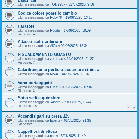
Dasch cam
Ultimo messaggio da
TONY957
«
27/07/2025, 9:56
Codice colore pomello cambio
Ultimo messaggio da
Roby78
«
19/06/2025, 13:18
Parasole
Ultimo messaggio da
Ruddu
«
17/06/2025, 19:09
Risposte:
4
Attacco isofix anteriore
Ultimo messaggio da
AlCe
«
02/06/2025, 18:34
RISCALDAMENTO GUASTO
Ultimo messaggio da
zetamax
«
14/04/2025, 21:27
Risposte:
7
Catarifrangente portiera posteriore sinistra
Ultimo messaggio da
Mivar
«
06/04/2025, 16:46
Vano portaoggetti
Ultimo messaggio da
Luca64
«
26/03/2025, 16:45
Risposte:
3
Sotto sedile guidatore
Ultimo messaggio da
.Albert.
«
23/03/2025, 16:44
Risposte:
18
1
2
Accendisigari su presa 12v
Ultimo messaggio da
fabanz
«
01/03/2025, 21:35
Risposte:
1
Cappelliera difettosa
Ultimo messaggio da
pite
«
16/01/2025, 11:49