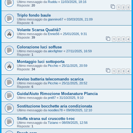
Ultimo messaggio da
Ruddu
«
11/03/2026, 18:16
Risposte:
20
1
2
3
Triplo fondo baule
Ultimo messaggio da
giannino67
«
03/03/2026, 21:09
Risposte:
6
Volante Scarsa Qualità?
Ultimo messaggio da
Ennio56
«
25/01/2026, 9:31
Risposte:
39
1
2
3
4
Colorazione luci soffuse
Ultimo messaggio da
alexfighter
«
27/11/2025, 16:59
Risposte:
1
Montaggio luci sottoporta
Ultimo messaggio da
Picchio
«
25/11/2025, 20:59
Risposte:
34
1
2
3
4
Avviso batteria telecomando scarica
Ultimo messaggio da
Picchio
«
25/11/2025, 20:52
Risposte:
6
Guida/Aiuto Rimozione Modanature Plancia
Ultimo messaggio da
pnt87
«
31/10/2025, 9:10
Sostituzione bocchette aria condizionata
Ultimo messaggio da
noodles78
«
09/09/2025, 12:10
Stoffa strana sul cruscotto t-roc
Ultimo messaggio da
Tiziano
«
08/09/2025, 12:56
Risposte:
1