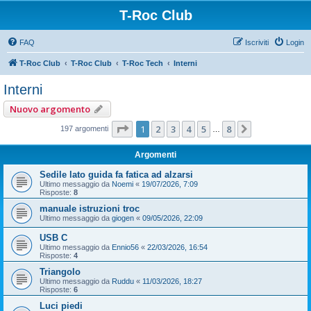
T-Roc Club
FAQ
Iscriviti
Login
T-Roc Club
T-Roc Club
T-Roc Tech
Interni
Interni
Nuovo argomento
Pagina
1
di
8
1
2
3
4
5
8
Prossimo
197 argomenti
…
Argomenti
Sedile lato guida fa fatica ad alzarsi
Ultimo messaggio da
Noemi
«
19/07/2026, 7:09
Risposte:
8
manuale istruzioni troc
Ultimo messaggio da
giogen
«
09/05/2026, 22:09
USB C
Ultimo messaggio da
Ennio56
«
22/03/2026, 16:54
Risposte:
4
Triangolo
Ultimo messaggio da
Ruddu
«
11/03/2026, 18:27
Risposte:
6
Luci piedi