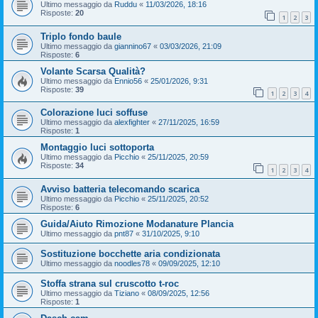
Ultimo messaggio da
Ruddu
«
11/03/2026, 18:16
Risposte:
20
1
2
3
Triplo fondo baule
Ultimo messaggio da
giannino67
«
03/03/2026, 21:09
Risposte:
6
Volante Scarsa Qualità?
Ultimo messaggio da
Ennio56
«
25/01/2026, 9:31
Risposte:
39
1
2
3
4
Colorazione luci soffuse
Ultimo messaggio da
alexfighter
«
27/11/2025, 16:59
Risposte:
1
Montaggio luci sottoporta
Ultimo messaggio da
Picchio
«
25/11/2025, 20:59
Risposte:
34
1
2
3
4
Avviso batteria telecomando scarica
Ultimo messaggio da
Picchio
«
25/11/2025, 20:52
Risposte:
6
Guida/Aiuto Rimozione Modanature Plancia
Ultimo messaggio da
pnt87
«
31/10/2025, 9:10
Sostituzione bocchette aria condizionata
Ultimo messaggio da
noodles78
«
09/09/2025, 12:10
Stoffa strana sul cruscotto t-roc
Ultimo messaggio da
Tiziano
«
08/09/2025, 12:56
Risposte:
1