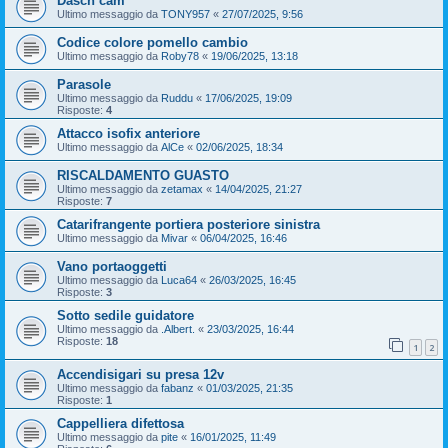
Dasch cam
Ultimo messaggio da
TONY957
«
27/07/2025, 9:56
Codice colore pomello cambio
Ultimo messaggio da
Roby78
«
19/06/2025, 13:18
Parasole
Ultimo messaggio da
Ruddu
«
17/06/2025, 19:09
Risposte:
4
Attacco isofix anteriore
Ultimo messaggio da
AlCe
«
02/06/2025, 18:34
RISCALDAMENTO GUASTO
Ultimo messaggio da
zetamax
«
14/04/2025, 21:27
Risposte:
7
Catarifrangente portiera posteriore sinistra
Ultimo messaggio da
Mivar
«
06/04/2025, 16:46
Vano portaoggetti
Ultimo messaggio da
Luca64
«
26/03/2025, 16:45
Risposte:
3
Sotto sedile guidatore
Ultimo messaggio da
.Albert.
«
23/03/2025, 16:44
Risposte:
18
1
2
Accendisigari su presa 12v
Ultimo messaggio da
fabanz
«
01/03/2025, 21:35
Risposte:
1
Cappelliera difettosa
Ultimo messaggio da
pite
«
16/01/2025, 11:49