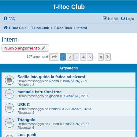
T-Roc Club
FAQ
Iscriviti
Login
T-Roc Club
T-Roc Club
T-Roc Tech
Interni
Interni
Nuovo argomento
Pagina
1
di
8
1
2
3
4
5
8
Prossimo
197 argomenti
…
Argomenti
Sedile lato guida fa fatica ad alzarsi
Ultimo messaggio da
Noemi
«
19/07/2026, 7:09
Risposte:
8
manuale istruzioni troc
Ultimo messaggio da
giogen
«
09/05/2026, 22:09
USB C
Ultimo messaggio da
Ennio56
«
22/03/2026, 16:54
Risposte:
4
Triangolo
Ultimo messaggio da
Ruddu
«
11/03/2026, 18:27
Risposte:
6
Luci piedi