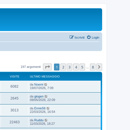
Iscriviti
Login
Pagina
1
di
8
1
2
3
4
5
8
Prossimo
197 argomenti
…
VISITE
ULTIMO MESSAGGIO
da
Noemi
6082
19/07/2026, 7:09
da
giogen
2645
09/05/2026, 22:09
da
Ennio56
3013
22/03/2026, 16:54
da
Ruddu
22463
11/03/2026, 18:27