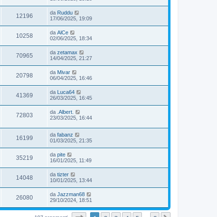
da
Ruddu
12196
17/06/2025, 19:09
da
AlCe
10258
02/06/2025, 18:34
da
zetamax
70965
14/04/2025, 21:27
da
Mivar
20798
06/04/2025, 16:46
da
Luca64
41369
26/03/2025, 16:45
da
.Albert.
72803
23/03/2025, 16:44
da
fabanz
16199
01/03/2025, 21:35
da
pite
35219
16/01/2025, 11:49
da
tizter
14048
10/01/2025, 13:44
da
Jazzman68
26080
29/10/2024, 18:51