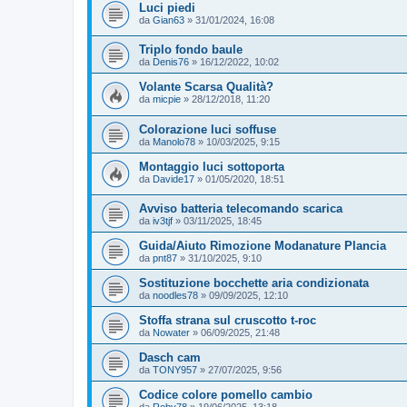
Luci piedi
da
Gian63
»
31/01/2024, 16:08
Triplo fondo baule
da
Denis76
»
16/12/2022, 10:02
Volante Scarsa Qualità?
da
micpie
»
28/12/2018, 11:20
Colorazione luci soffuse
da
Manolo78
»
10/03/2025, 9:15
Montaggio luci sottoporta
da
Davide17
»
01/05/2020, 18:51
Avviso batteria telecomando scarica
da
iv3tjf
»
03/11/2025, 18:45
Guida/Aiuto Rimozione Modanature Plancia
da
pnt87
»
31/10/2025, 9:10
Sostituzione bocchette aria condizionata
da
noodles78
»
09/09/2025, 12:10
Stoffa strana sul cruscotto t-roc
da
Nowater
»
06/09/2025, 21:48
Dasch cam
da
TONY957
»
27/07/2025, 9:56
Codice colore pomello cambio