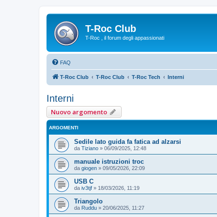
T-Roc Club
T-Roc , il forum degli appassionati
FAQ
T-Roc Club
T-Roc Club
T-Roc Tech
Interni
Interni
Nuovo argomento
ARGOMENTI
Sedile lato guida fa fatica ad alzarsi
da
Tiziano
»
06/09/2025, 12:48
manuale istruzioni troc
da
giogen
»
09/05/2026, 22:09
USB C
da
iv3tjf
»
18/03/2026, 11:19
Triangolo
da
Ruddu
»
20/06/2025, 11:27