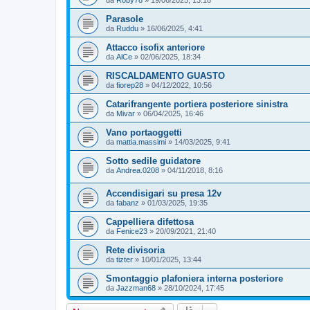
da
Roby78
»
19/06/2025, 13:18
Parasole
da
Ruddu
»
16/06/2025, 4:41
Attacco isofix anteriore
da
AlCe
»
02/06/2025, 18:34
RISCALDAMENTO GUASTO
da
fiorep28
»
04/12/2022, 10:56
Catarifrangente portiera posteriore sinistra
da
Mivar
»
06/04/2025, 16:46
Vano portaoggetti
da
mattia.massimi
»
14/03/2025, 9:41
Sotto sedile guidatore
da
Andrea.0208
»
04/11/2018, 8:16
Accendisigari su presa 12v
da
fabanz
»
01/03/2025, 19:35
Cappelliera difettosa
da
Fenice23
»
20/09/2021, 21:40
Rete divisoria
da
tizter
»
10/01/2025, 13:44
Smontaggio plafoniera interna posteriore
da
Jazzman68
»
28/10/2024, 17:45