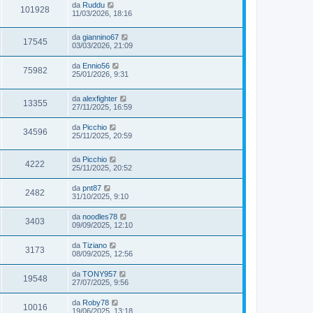
da
Ruddu
101928
11/03/2026, 18:16
da
giannino67
17545
03/03/2026, 21:09
da
Ennio56
75982
25/01/2026, 9:31
da
alexfighter
13355
27/11/2025, 16:59
da
Picchio
34596
25/11/2025, 20:59
da
Picchio
4222
25/11/2025, 20:52
da
pnt87
2482
31/10/2025, 9:10
da
noodles78
3403
09/09/2025, 12:10
da
Tiziano
3173
08/09/2025, 12:56
da
TONY957
19548
27/07/2025, 9:56
da
Roby78
10016
19/06/2025, 13:18