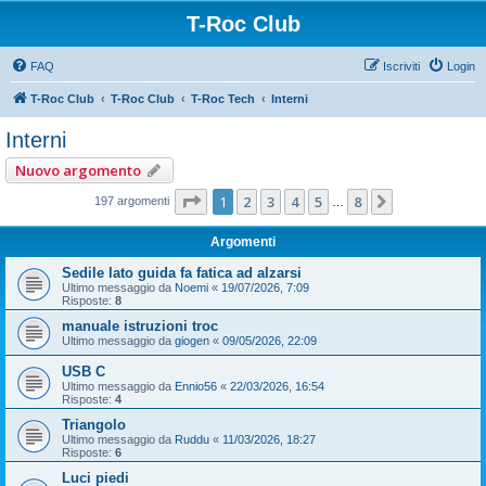
T-Roc Club
FAQ
Iscriviti
Login
T-Roc Club
T-Roc Club
T-Roc Tech
Interni
Interni
Nuovo argomento
Pagina
1
di
8
1
2
3
4
5
8
Prossimo
197 argomenti
…
Argomenti
Sedile lato guida fa fatica ad alzarsi
Ultimo messaggio da
Noemi
«
19/07/2026, 7:09
Risposte:
8
manuale istruzioni troc
Ultimo messaggio da
giogen
«
09/05/2026, 22:09
USB C
Ultimo messaggio da
Ennio56
«
22/03/2026, 16:54
Risposte:
4
Triangolo
Ultimo messaggio da
Ruddu
«
11/03/2026, 18:27
Risposte:
6
Luci piedi