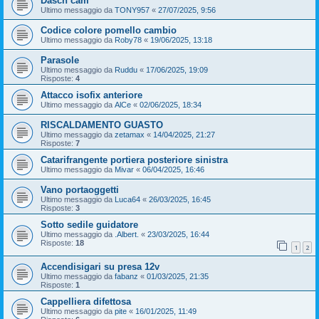
Dasch cam
Ultimo messaggio da
TONY957
«
27/07/2025, 9:56
Codice colore pomello cambio
Ultimo messaggio da
Roby78
«
19/06/2025, 13:18
Parasole
Ultimo messaggio da
Ruddu
«
17/06/2025, 19:09
Risposte:
4
Attacco isofix anteriore
Ultimo messaggio da
AlCe
«
02/06/2025, 18:34
RISCALDAMENTO GUASTO
Ultimo messaggio da
zetamax
«
14/04/2025, 21:27
Risposte:
7
Catarifrangente portiera posteriore sinistra
Ultimo messaggio da
Mivar
«
06/04/2025, 16:46
Vano portaoggetti
Ultimo messaggio da
Luca64
«
26/03/2025, 16:45
Risposte:
3
Sotto sedile guidatore
Ultimo messaggio da
.Albert.
«
23/03/2025, 16:44
Risposte:
18
1
2
Accendisigari su presa 12v
Ultimo messaggio da
fabanz
«
01/03/2025, 21:35
Risposte:
1
Cappelliera difettosa
Ultimo messaggio da
pite
«
16/01/2025, 11:49