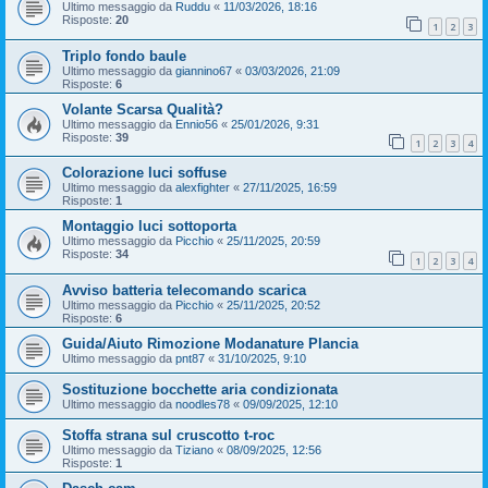
Ultimo messaggio da
Ruddu
«
11/03/2026, 18:16
Risposte:
20
1
2
3
Triplo fondo baule
Ultimo messaggio da
giannino67
«
03/03/2026, 21:09
Risposte:
6
Volante Scarsa Qualità?
Ultimo messaggio da
Ennio56
«
25/01/2026, 9:31
Risposte:
39
1
2
3
4
Colorazione luci soffuse
Ultimo messaggio da
alexfighter
«
27/11/2025, 16:59
Risposte:
1
Montaggio luci sottoporta
Ultimo messaggio da
Picchio
«
25/11/2025, 20:59
Risposte:
34
1
2
3
4
Avviso batteria telecomando scarica
Ultimo messaggio da
Picchio
«
25/11/2025, 20:52
Risposte:
6
Guida/Aiuto Rimozione Modanature Plancia
Ultimo messaggio da
pnt87
«
31/10/2025, 9:10
Sostituzione bocchette aria condizionata
Ultimo messaggio da
noodles78
«
09/09/2025, 12:10
Stoffa strana sul cruscotto t-roc
Ultimo messaggio da
Tiziano
«
08/09/2025, 12:56
Risposte:
1