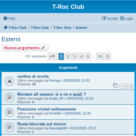
T-Roc Club
FAQ
Iscriviti
Login
T-Roc Club
T-Roc Club
T-Roc Tech
Esterni
Esterni
Nuovo argomento
Pagina
1
di
10
1
2
3
4
5
10
Prossimo
232 argomenti
…
Argomenti
ruotino di scorta
Ultimo messaggio da
Fernag
«
20/03/2026, 21:03
Risposte:
26
1
2
3
Montare all season: si o no e quali ?
Ultimo messaggio da
Guido_59
«
19/03/2026, 12:15
Risposte:
4
Posizione cricket sollevamento
Ultimo messaggio da
Ennio56
«
10/03/2026, 12:25
Risposte:
2
Ruota bloccata sul mozzo
Ultimo messaggio da
Giuseppe68
«
02/11/2025, 20:27
Risposte:
1