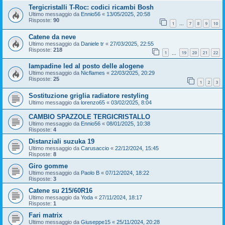
Tergicristalli T-Roc: codici ricambi Bosh
Ultimo messaggio da
Ennio56
«
13/05/2025, 20:58
Risposte:
90
1
7
8
9
10
…
Catene da neve
Ultimo messaggio da
Daniele tr
«
27/03/2025, 22:55
Risposte:
218
1
19
20
21
22
…
lampadine led al posto delle alogene
Ultimo messaggio da
Nicflames
«
22/03/2025, 20:29
Risposte:
25
1
2
3
Sostituzione griglia radiatore restyling
Ultimo messaggio da
lorenzo65
«
03/02/2025, 8:04
CAMBIO SPAZZOLE TERGICRISTALLO
Ultimo messaggio da
Ennio56
«
08/01/2025, 10:38
Risposte:
4
Distanziali suzuka 19
Ultimo messaggio da
Carusaccio
«
22/12/2024, 15:45
Risposte:
8
Giro gomme
Ultimo messaggio da
Paolo B
«
07/12/2024, 18:22
Risposte:
3
Catene su 215/60R16
Ultimo messaggio da
Yoda
«
27/11/2024, 18:17
Risposte:
1
Fari matrix
Ultimo messaggio da
Giuseppe15
«
25/11/2024, 20:28