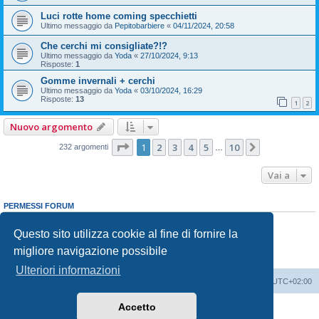
Luci rotte home coming specchietti
Ultimo messaggio da
Pepitobarbiere
«
04/11/2024, 20:58
Che cerchi mi consigliate?!?
Ultimo messaggio da
Yoda
«
27/10/2024, 9:13
Risposte:
1
Gomme invernali + cerchi
Ultimo messaggio da
Yoda
«
03/10/2024, 16:29
Risposte:
13
1
2
Nuovo argomento
Pagina
1
di
10
1
2
3
4
5
10
Prossimo
232 argomenti
…
Vai a
PERMESSI FORUM
Non puoi
aprire nuovi argomenti
Non puoi
rispondere negli argomenti
Questo sito utilizza cookie al fine di fornire la
Non puoi
modificare i tuoi messaggi
migliore navigazione possibile
Non puoi
cancellare i tuoi messaggi
Non puoi
inviare allegati
Ulteriori informazioni
T-Roc Club
T-Roc Club
Tutti gli orari sono
UTC+02:00
Accetto
Creato da
phpBB
® Forum Software © phpBB Limited