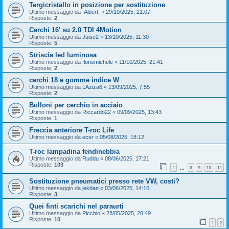
Tergicristallo in posizione per sostituzione
Ultimo messaggio da
.Albert.
«
29/10/2025, 21:07
Risposte:
2
Cerchi 16' su 2.0 TDI 4Motion
Ultimo messaggio da
Juise2
«
13/10/2025, 11:30
Risposte:
5
Striscia led luminosa
Ultimo messaggio da
florismichele
«
11/10/2025, 21:41
Risposte:
2
cerchi 18 e gomme indice W
Ultimo messaggio da
LAziza6
«
13/09/2025, 7:55
Risposte:
2
Bulloni per cerchio in acciaio
Ultimo messaggio da
Riccardo22
«
09/09/2025, 13:43
Risposte:
1
Freccia anteriore T-roc Life
Ultimo messaggio da
ecsr
«
05/08/2025, 18:12
T-roc lampadina fendinebbia
Ultimo messaggio da
Ruddu
«
08/06/2025, 17:21
Risposte:
103
1
8
9
10
11
…
Sostituzione pneumatici presso rete VW, costi?
Ultimo messaggio da
jekdan
«
03/06/2025, 14:16
Risposte:
3
Quei finti scarichi nel paraurti
Ultimo messaggio da
Picchio
«
28/05/2025, 20:49
Risposte:
10
1
2