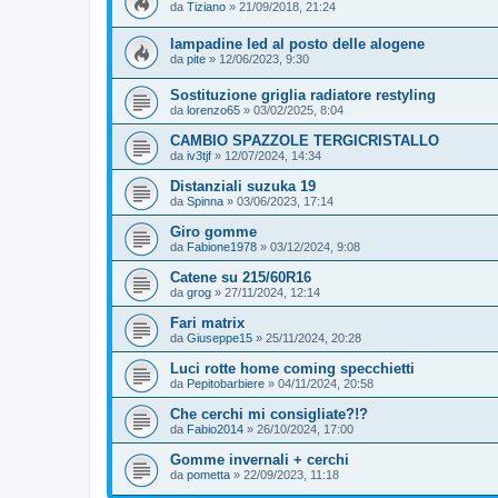
da
Tiziano
»
21/09/2018, 21:24
lampadine led al posto delle alogene
da
pite
»
12/06/2023, 9:30
Sostituzione griglia radiatore restyling
da
lorenzo65
»
03/02/2025, 8:04
CAMBIO SPAZZOLE TERGICRISTALLO
da
iv3tjf
»
12/07/2024, 14:34
Distanziali suzuka 19
da
Spinna
»
03/06/2023, 17:14
Giro gomme
da
Fabione1978
»
03/12/2024, 9:08
Catene su 215/60R16
da
grog
»
27/11/2024, 12:14
Fari matrix
da
Giuseppe15
»
25/11/2024, 20:28
Luci rotte home coming specchietti
da
Pepitobarbiere
»
04/11/2024, 20:58
Che cerchi mi consigliate?!?
da
Fabio2014
»
26/10/2024, 17:00
Gomme invernali + cerchi
da
pometta
»
22/09/2023, 11:18