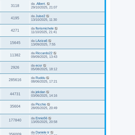
da
.Albert.
3118
29/10/2025, 21:07
da
Juise2
4195
13/10/2025, 11:30
da
florismichele
4271
11/10/2025, 21:41
da
LAziza6
15645
13/09/2025, 7:55
da
Riccardo22
11382
09/09/2025, 13:43
da
ecsr
2926
05/08/2025, 18:12
da
Ruddu
285616
08/06/2025, 17:21
da
jekdan
44731
03/06/2025, 14:16
da
Picchio
35604
28/05/2025, 20:49
da
Ennio56
177840
13/05/2025, 20:58
da
Daniele tr
356009