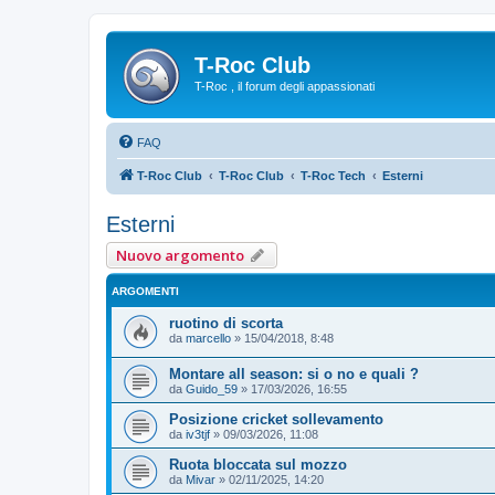
T-Roc Club
T-Roc , il forum degli appassionati
FAQ
T-Roc Club
T-Roc Club
T-Roc Tech
Esterni
Esterni
Nuovo argomento
ARGOMENTI
ruotino di scorta
da
marcello
»
15/04/2018, 8:48
Montare all season: si o no e quali ?
da
Guido_59
»
17/03/2026, 16:55
Posizione cricket sollevamento
da
iv3tjf
»
09/03/2026, 11:08
Ruota bloccata sul mozzo
da
Mivar
»
02/11/2025, 14:20