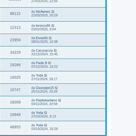
27/03/2025, 22:55
da
Nicflames
98132
22/03/2025, 20:29
da
lorenzo65
12313
03/02/2025, 8:04
da
Ennio56
23959
08/01/2025, 10:38
da
Carusaccio
34229
22/12/2024, 15:45
da
Paolo B
19286
07/12/2024, 18:22
da
Yoda
16025
27/11/2024, 18:17
da
Giuseppe15
10747
25/11/2024, 20:28
da
Pepitobarbiere
16009
04/11/2024, 20:58
da
Yoda
16949
27/10/2024, 9:13
da
Yoda
48955
03/10/2024, 16:29