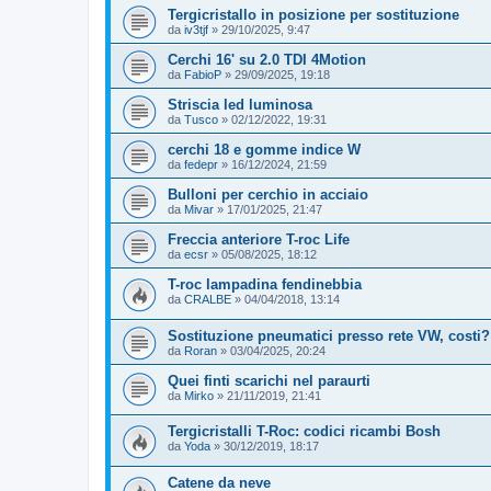
Tergicristallo in posizione per sostituzione
da
iv3tjf
»
29/10/2025, 9:47
Cerchi 16' su 2.0 TDI 4Motion
da
FabioP
»
29/09/2025, 19:18
Striscia led luminosa
da
Tusco
»
02/12/2022, 19:31
cerchi 18 e gomme indice W
da
fedepr
»
16/12/2024, 21:59
Bulloni per cerchio in acciaio
da
Mivar
»
17/01/2025, 21:47
Freccia anteriore T-roc Life
da
ecsr
»
05/08/2025, 18:12
T-roc lampadina fendinebbia
da
CRALBE
»
04/04/2018, 13:14
Sostituzione pneumatici presso rete VW, costi?
da
Roran
»
03/04/2025, 20:24
Quei finti scarichi nel paraurti
da
Mirko
»
21/11/2019, 21:41
Tergicristalli T-Roc: codici ricambi Bosh
da
Yoda
»
30/12/2019, 18:17
Catene da neve