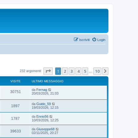
Iscriviti
Login
Pagina
1
di
10
1
2
3
4
5
10
Prossimo
232 argomenti
…
VISITE
ULTIMO MESSAGGIO
da
Fernag
30751
20/03/2026, 21:03
da
Guido_59
1897
19/03/2026, 12:15
da
Ennio56
1787
10/03/2026, 12:25
da
Giuseppe68
39633
02/11/2025, 20:27