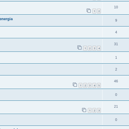
10
1
2
energia
9
4
31
1
2
3
4
1
2
46
1
2
3
4
5
0
21
1
2
3
0