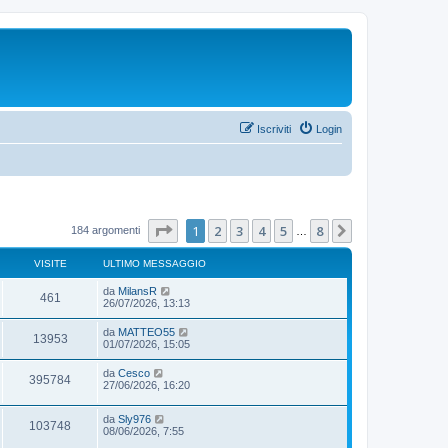
Iscriviti
Login
Pagina
1
di
8
1
2
3
4
5
8
Prossimo
184 argomenti
…
VISITE
ULTIMO MESSAGGIO
da
MilansR
461
26/07/2026, 13:13
da
MATTEO55
13953
01/07/2026, 15:05
da
Cesco
395784
27/06/2026, 16:20
da
Sly976
103748
08/06/2026, 7:55