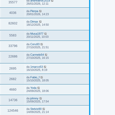
da
andreatroc2019
35577
26/01/2026, 12:11
da
Pierpa
4036
20/01/2026, 14:23
da
Dimax
82602
18/12/2025, 14:50
da
Musa1977
5583
20/11/2025, 10:03
da
Ceru93
33796
27/10/2025, 21:51
da
Carmelo54
22686
27/10/2025, 16:15
da
1marco53
2695
16/10/2025, 8:19
da
Fabio_f
2682
15/10/2025, 18:05
da
Yoda
4660
24/09/2025, 18:06
da
johnny
14736
15/09/2025, 17:54
da
Stelvio90
124546
14/09/2025, 21:14