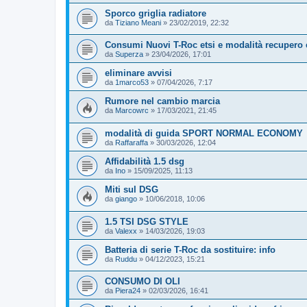
Sporco griglia radiatore
da
Tiziano Meani
»
23/02/2019, 22:32
Consumi Nuovi T-Roc etsi e modalità recupero 
da
Superza
»
23/04/2026, 17:01
eliminare avvisi
da
1marco53
»
07/04/2026, 7:17
Rumore nel cambio marcia
da
Marcowrc
»
17/03/2021, 21:45
modalità di guida SPORT NORMAL ECONOMY
da
Raffaraffa
»
30/03/2026, 12:04
Affidabilità 1.5 dsg
da
Ino
»
15/09/2025, 11:13
Miti sul DSG
da
giango
»
10/06/2018, 10:06
1.5 TSI DSG STYLE
da
Valexx
»
14/03/2026, 19:03
Batteria di serie T-Roc da sostituire: info
da
Ruddu
»
04/12/2023, 15:21
CONSUMO DI OLI
da
Piera24
»
02/03/2026, 16:41