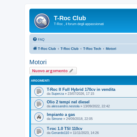
T-Roc Club
T-Roc , il forum degli appassionati
FAQ
T-Roc Club
T-Roc Club
T-Roc Tech
Motori
Motori
Nuovo argomento
ARGOMENTI
T-Roc II Full Hybrid 170cv in vendita
da
Superza
»
23/07/2026, 17:15
Olio 2 tempi nel diesel
da
alessandro.nestola
»
13/09/2022, 22:42
Impianto a gas
da
Simone
»
24/09/2018, 22:05
T-roc 1.0 TSI 110cv
da
Gerardo110
»
11/11/2023, 14:26