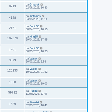
da
Gmarck
8713
02/06/2026, 16:33
da
Tintomas
4128
04/05/2026, 11:14
da
Ennio56
2161
30/04/2026, 16:15
da
King85
102379
29/04/2026, 17:45
da
Ennio56
1691
30/03/2026, 16:33
da
Valexx
3879
20/03/2026, 9:58
da
Valexx
125233
19/03/2026, 21:52
da
Valexx
1350
14/03/2026, 19:03
da
Ruddu
59732
11/03/2026, 17:46
da
Piera24
1639
02/03/2026, 16:41