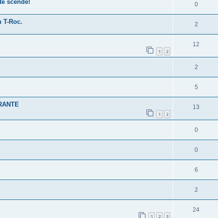
te scende!
0
n T-Roc.
2
12
1
2
2
5
RANTE
13
1
2
0
0
6
2
24
1
2
3