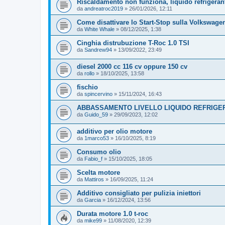
Riscaldamento non funziona, liquido refrigeran
da
andreatroc2019
»
26/01/2026, 12:11
Come disattivare lo Start-Stop sulla Volkswage
da
White Whale
»
08/12/2025, 1:38
Cinghia distrubuzione T-Roc 1.0 TSI
da
Sandrew94
»
13/09/2022, 23:49
diesel 2000 cc 116 cv oppure 150 cv
da
rollo
»
18/10/2025, 13:58
fischio
da
spincervino
»
15/11/2024, 16:43
ABBASSAMENTO LIVELLO LIQUIDO REFRIGE
da
Guido_59
»
29/09/2023, 12:02
additivo per olio motore
da
1marco53
»
16/10/2025, 8:19
Consumo olio
da
Fabio_f
»
15/10/2025, 18:05
Scelta motore
da
Mattiros
»
16/09/2025, 11:24
Additivo consigliato per pulizia iniettori
da
Garcia
»
16/12/2024, 13:56
Durata motore 1.0 t-roc
da
mike99
»
11/08/2020, 12:39