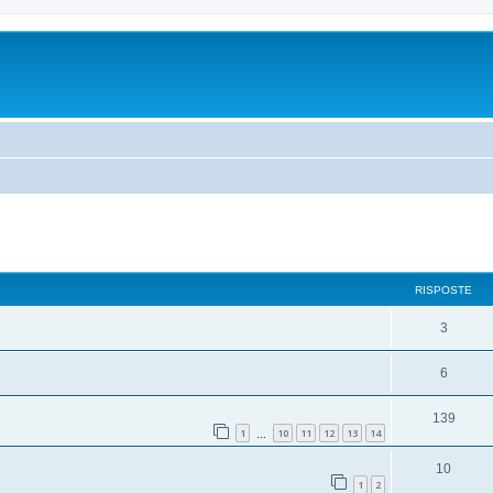
RISPOSTE
3
6
139
1
10
11
12
13
14
…
10
1
2