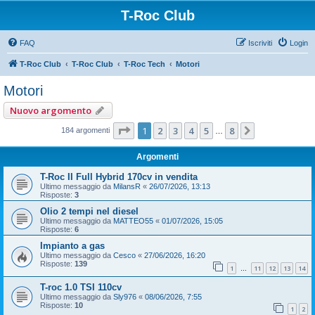
T-Roc Club
FAQ
Iscriviti
Login
T-Roc Club
T-Roc Club
T-Roc Tech
Motori
Motori
Nuovo argomento
Pagina
1
di
8
1
2
3
4
5
8
Prossimo
184 argomenti
…
Argomenti
T-Roc II Full Hybrid 170cv in vendita
Ultimo messaggio da
MilansR
«
26/07/2026, 13:13
Risposte:
3
Olio 2 tempi nel diesel
Ultimo messaggio da
MATTEO55
«
01/07/2026, 15:05
Risposte:
6
Impianto a gas
Ultimo messaggio da
Cesco
«
27/06/2026, 16:20
Risposte:
139
1
11
12
13
14
…
T-roc 1.0 TSI 110cv
Ultimo messaggio da
Sly976
«
08/06/2026, 7:55
Risposte:
10
1
2