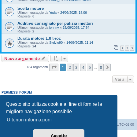
Scelta motore
Ultimo messaggio da
Yoda
«
24/09/2025, 18:06
Risposte:
6
Additivo consigliato per pulizia iniettori
Ultimo messaggio da
johnny
«
15/09/2025, 17:54
Risposte:
2
Durata motore 1.0 t-roc
Ultimo messaggio da
Stelvio90
«
14/09/2025, 21:14
Risposte:
24
1
2
3
Nuovo argomento
Pagina
1
di
8
1
2
3
4
5
8
Prossimo
184 argomenti
…
Vai a
PERMESSI FORUM
Non puoi
aprire nuovi argomenti
Non puoi
rispondere negli argomenti
Questo sito utilizza cookie al fine di fornire la
Non puoi
modificare i tuoi messaggi
migliore navigazione possibile
Non puoi
cancellare i tuoi messaggi
Non puoi
inviare allegati
Ulteriori informazioni
T-Roc Club
T-Roc Club
Tutti gli orari sono
UTC+02:00
Accetto
Creato da
phpBB
® Forum Software © phpBB Limited