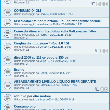
Risposte:
21
1
2
3
CONSUMO DI OLI
Ultimo messaggio da
Piera24
«
02/03/2026, 16:41
Riscaldamento non funziona, liquido refrigerante scende!
Ultimo messaggio da
andreatroc2019
«
26/01/2026, 12:11
Come disattivare lo Start-Stop sulla Volkswagen T-Roc.
Ultimo messaggio da
Pierpa
«
20/01/2026, 14:23
Risposte:
2
Cinghia distrubuzione T-Roc 1.0 TSI
Ultimo messaggio da
Dimax
«
18/12/2025, 14:50
Risposte:
12
1
2
diesel 2000 cc 116 cv oppure 150 cv
Ultimo messaggio da
Musa1977
«
20/11/2025, 10:03
Risposte:
2
fischio
Ultimo messaggio da
Ceru93
«
27/10/2025, 21:51
Risposte:
5
ABBASSAMENTO LIVELLO LIQUIDO REFRIGERANTE
Ultimo messaggio da
Carmelo54
«
27/10/2025, 16:15
Risposte:
13
1
2
additivo per olio motore
Ultimo messaggio da
1marco53
«
16/10/2025, 8:19
Consumo olio
Ultimo messaggio da
Fabio_f
«
15/10/2025, 18:05