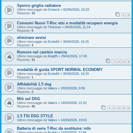
Sporco griglia radiatore
Ultimo messaggio da
Gmarck
«
02/06/2026, 16:33
Risposte:
10
1
2
Consumi Nuovi T-Roc etsi e modalità recupero energia
Ultimo messaggio da
Tintomas
«
04/05/2026, 11:14
Risposte:
9
eliminare avvisi
Ultimo messaggio da
Ennio56
«
30/04/2026, 16:15
Risposte:
4
Rumore nel cambio marcia
Ultimo messaggio da
King85
«
29/04/2026, 17:45
Risposte:
31
1
2
3
4
modalità di guida SPORT NORMAL ECONOMY
Ultimo messaggio da
Ennio56
«
30/03/2026, 16:33
Risposte:
1
Affidabilità 1.5 dsg
Ultimo messaggio da
Valexx
«
20/03/2026, 9:58
Risposte:
2
Miti sul DSG
Ultimo messaggio da
Valexx
«
19/03/2026, 21:52
Risposte:
46
1
2
3
4
5
1.5 TSI DSG STYLE
Ultimo messaggio da
Valexx
«
14/03/2026, 19:03
Batteria di serie T-Roc da sostituire: info
Ultimo messaggio da
Ruddu
«
11/03/2026, 17:46