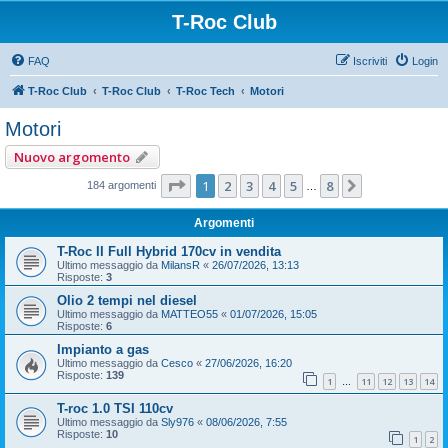
T-Roc Club
FAQ
Iscriviti
Login
T-Roc Club
T-Roc Club
T-Roc Tech
Motori
Motori
Nuovo argomento
Pagina
1
di
8
1
2
3
4
5
8
Prossimo
184 argomenti
…
Argomenti
T-Roc II Full Hybrid 170cv in vendita
Ultimo messaggio da
MilansR
«
26/07/2026, 13:13
Risposte:
3
Olio 2 tempi nel diesel
Ultimo messaggio da
MATTEO55
«
01/07/2026, 15:05
Risposte:
6
Impianto a gas
Ultimo messaggio da
Cesco
«
27/06/2026, 16:20
Risposte:
139
1
11
12
13
14
…
T-roc 1.0 TSI 110cv
Ultimo messaggio da
Sly976
«
08/06/2026, 7:55
Risposte:
10
1
2