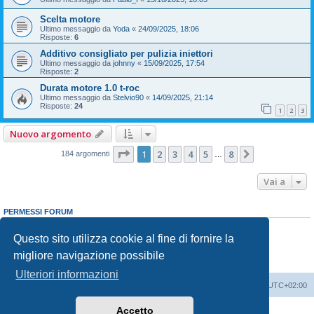
Scelta motore
Ultimo messaggio da
Yoda
«
24/09/2025, 18:06
Risposte:
6
Additivo consigliato per pulizia iniettori
Ultimo messaggio da
johnny
«
15/09/2025, 17:54
Risposte:
2
Durata motore 1.0 t-roc
Ultimo messaggio da
Stelvio90
«
14/09/2025, 21:14
Risposte:
24
1
2
3
Nuovo argomento
Pagina
1
di
8
1
2
3
4
5
8
Prossimo
184 argomenti
…
Vai a
PERMESSI FORUM
Non puoi
aprire nuovi argomenti
Non puoi
rispondere negli argomenti
Questo sito utilizza cookie al fine di fornire la
Non puoi
modificare i tuoi messaggi
migliore navigazione possibile
Non puoi
cancellare i tuoi messaggi
Non puoi
inviare allegati
Ulteriori informazioni
T-Roc Club
T-Roc Club
Tutti gli orari sono
UTC+02:00
Accetto
Creato da
phpBB
® Forum Software © phpBB Limited