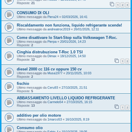
Risposte:
21
1
2
3
CONSUMO DI OLI
Ultimo messaggio da
Piera24
«
02/03/2026, 16:41
Riscaldamento non funziona, liquido refrigerante scende!
Ultimo messaggio da
andreatroc2019
«
26/01/2026, 12:11
Come disattivare lo Start-Stop sulla Volkswagen T-Roc.
Ultimo messaggio da
Pierpa
«
20/01/2026, 14:23
Risposte:
2
Cinghia distrubuzione T-Roc 1.0 TSI
Ultimo messaggio da
Dimax
«
18/12/2025, 14:50
Risposte:
12
1
2
diesel 2000 cc 116 cv oppure 150 cv
Ultimo messaggio da
Musa1977
«
20/11/2025, 10:03
Risposte:
2
fischio
Ultimo messaggio da
Ceru93
«
27/10/2025, 21:51
Risposte:
5
ABBASSAMENTO LIVELLO LIQUIDO REFRIGERANTE
Ultimo messaggio da
Carmelo54
«
27/10/2025, 16:15
Risposte:
13
1
2
additivo per olio motore
Ultimo messaggio da
1marco53
«
16/10/2025, 8:19
Consumo olio
Ultimo messaggio da
Fabio_f
«
15/10/2025, 18:05