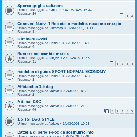
Sporco griglia radiatore
Ultimo messaggio da
Gmarck
«
02/06/2026, 16:33
Risposte:
10
1
2
Consumi Nuovi T-Roc etsi e modalità recupero energia
Ultimo messaggio da
Tintomas
«
04/05/2026, 11:14
Risposte:
9
eliminare avvisi
Ultimo messaggio da
Ennio56
«
30/04/2026, 16:15
Risposte:
4
Rumore nel cambio marcia
Ultimo messaggio da
King85
«
29/04/2026, 17:45
Risposte:
31
1
2
3
4
modalità di guida SPORT NORMAL ECONOMY
Ultimo messaggio da
Ennio56
«
30/03/2026, 16:33
Risposte:
1
Affidabilità 1.5 dsg
Ultimo messaggio da
Valexx
«
20/03/2026, 9:58
Risposte:
2
Miti sul DSG
Ultimo messaggio da
Valexx
«
19/03/2026, 21:52
Risposte:
46
1
2
3
4
5
1.5 TSI DSG STYLE
Ultimo messaggio da
Valexx
«
14/03/2026, 19:03
Batteria di serie T-Roc da sostituire: info
Ultimo messaggio da
Ruddu
«
11/03/2026, 17:46