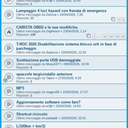
Ultimo messaggio da
iv3tjf
«
24/04/2026, 10:40
Risposte:
2
Lampeggio 4 luci hazard con frenata di emergenza
Ultimo messaggio da
ZioGna
«
24/04/2026, 7:28
Risposte:
13
1
2
CARISTA OBD2 e le sue modifiche.
Ultimo messaggio da
Gigimessi
«
23/04/2026, 1:14
Risposte:
149
1
12
13
14
15
…
T-ROC 2026 Disabilitazione sistema blocco urti in fase di
parcheggio
Ultimo messaggio da
Superza
«
10/04/2026, 12:32
Sostituzione porte USB danneggiate
Ultimo messaggio da
Musa1977
«
09/04/2026, 10:49
Risposte:
6
spazzole tergicristallo anteriore
Ultimo messaggio da
Taloro
«
27/03/2026, 6:03
Risposte:
2
MP3
Ultimo messaggio da
magico56
«
22/03/2026, 17:27
Risposte:
2
Aggiornamento software come fare?
Ultimo messaggio da
iv3tjf
«
22/03/2026, 14:03
Shortcut ricircolo
Ultimo messaggio da
paoloptk
«
18/03/2026, 22:51
L/100km > km/1l