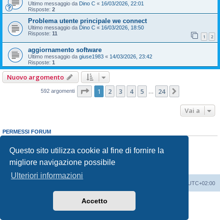
Ultimo messaggio da
Dino C
«
16/03/2026, 22:01
Risposte:
2
Problema utente principale we connect
Ultimo messaggio da
Dino C
«
16/03/2026, 18:50
Risposte:
11
1
2
aggiornamento software
Ultimo messaggio da
giuse1983
«
14/03/2026, 23:42
Risposte:
1
Nuovo argomento
Pagina
1
di
24
1
2
3
4
5
24
Prossimo
592 argomenti
…
Vai a
PERMESSI FORUM
Non puoi
aprire nuovi argomenti
Non puoi
rispondere negli argomenti
Questo sito utilizza cookie al fine di fornire la
Non puoi
modificare i tuoi messaggi
migliore navigazione possibile
Non puoi
cancellare i tuoi messaggi
Non puoi
inviare allegati
Ulteriori informazioni
T-Roc Club
T-Roc Club
Tutti gli orari sono
UTC+02:00
Accetto
Creato da
phpBB
® Forum Software © phpBB Limited
Traduzione Italiana
phpBB-Italia.it
Privacy
|
Condizioni