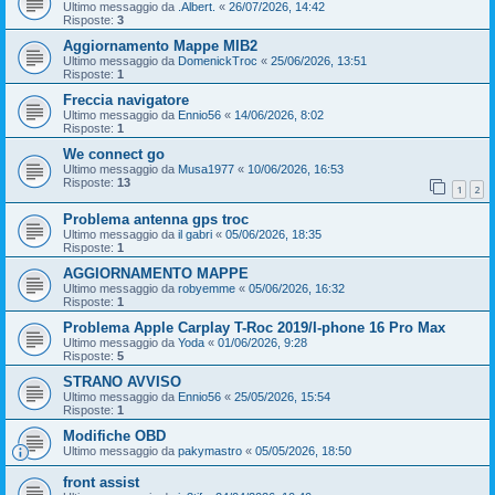
Ultimo messaggio da
.Albert.
«
26/07/2026, 14:42
Risposte:
3
Aggiornamento Mappe MIB2
Ultimo messaggio da
DomenickTroc
«
25/06/2026, 13:51
Risposte:
1
Freccia navigatore
Ultimo messaggio da
Ennio56
«
14/06/2026, 8:02
Risposte:
1
We connect go
Ultimo messaggio da
Musa1977
«
10/06/2026, 16:53
Risposte:
13
1
2
Problema antenna gps troc
Ultimo messaggio da
il gabri
«
05/06/2026, 18:35
Risposte:
1
AGGIORNAMENTO MAPPE
Ultimo messaggio da
robyemme
«
05/06/2026, 16:32
Risposte:
1
Problema Apple Carplay T-Roc 2019/I-phone 16 Pro Max
Ultimo messaggio da
Yoda
«
01/06/2026, 9:28
Risposte:
5
STRANO AVVISO
Ultimo messaggio da
Ennio56
«
25/05/2026, 15:54
Risposte:
1
Modifiche OBD
Ultimo messaggio da
pakymastro
«
05/05/2026, 18:50
front assist