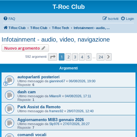
T-Roc Club
FAQ
Iscriviti
Login
T-Roc Club
T-Roc Club
T-Roc Tech
Infotainment - audio, video, navigazione
Infotainment - audio, video, navigazione
Nuovo argomento
Pagina
1
di
24
1
2
3
4
5
24
Prossimo
592 argomenti
…
Argomenti
autoparlanti posteriori
Ultimo messaggio da
giannino67
«
06/08/2026, 19:00
Risposte:
6
dash cam
Ultimo messaggio da
MilansR
«
04/08/2026, 17:11
Risposte:
1
Park Assist da Remoto
Ultimo messaggio da
frames92
«
28/07/2026, 12:40
Aggiornamento MIB3 gennaio 2026
Ultimo messaggio da
Sly976
«
27/07/2026, 20:27
Risposte:
7
comandi vocali