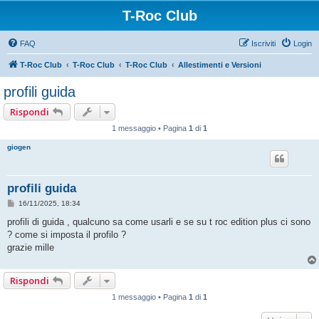
T-Roc Club
FAQ
Iscriviti
Login
T-Roc Club
T-Roc Club
T-Roc Club
Allestimenti e Versioni
profili guida
Rispondi
1 messaggio • Pagina
1
di
1
giogen
profili guida
M
16/11/2025, 18:34
e
s
profili di guida , qualcuno sa come usarli e se su t roc edition plus ci sono
s
? come si imposta il profilo ?
a
g
grazie mille
g
i
o
Rispondi
1 messaggio • Pagina
1
di
1