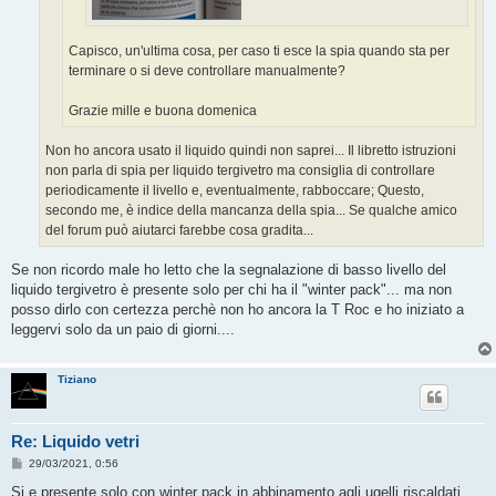
Capisco, un'ultima cosa, per caso ti esce la spia quando sta per
terminare o si deve controllare manualmente?
Grazie mille e buona domenica
Non ho ancora usato il liquido quindi non saprei... Il libretto istruzioni
non parla di spia per liquido tergivetro ma consiglia di controllare
periodicamente il livello e, eventualmente, rabboccare; Questo,
secondo me, è indice della mancanza della spia... Se qualche amico
del forum può aiutarci farebbe cosa gradita...
Se non ricordo male ho letto che la segnalazione di basso livello del
liquido tergivetro è presente solo per chi ha il "winter pack"... ma non
posso dirlo con certezza perchè non ho ancora la T Roc e ho iniziato a
leggervi solo da un paio di giorni....
Tiziano
Re: Liquido vetri
M
29/03/2021, 0:56
e
s
Si e presente solo con winter pack in abbinamento agli ugelli riscaldati