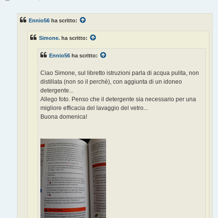
e
s
s
Ennio56
ha scritto:
a
g
g
Simone.
ha scritto:
i
o
Ennio56
ha scritto:
Ciao Simone, sul libretto istruzioni parla di acqua pulita, non
distillata (non so il perchè), con aggiunta di un idoneo
detergente...
Allego foto. Penso che il detergente sia necessario per una
migliore efficacia del lavaggio del vetro...
Buona domenica!