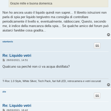
Grazie mille e buona domenica
Non ho ancora usato il liquido quindi non saprei... Il libretto istruzioni non
parla di spia per liquido tergivetro ma consiglia di controllare
periodicamente il livello e, eventualmente, rabboccare; Questo, secondo
me, è indice della mancanza della spia... Se qualche amico del forum può
aiutarci farebbe cosa gradita...
stortovic
Re: Liquido vetri
M
28/03/2021, 14:51
e
s
Qualcuno sa perché non ci va acqua distillata?
s
a
g
g
i
T-Roc 1.0 Style, White Silver, Tech Pack, fari full LED, retrocamera e vetri oscurati
o
zio
Re: Liquido vetri
M
28/03/2021, 16:42