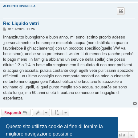
ALBERTO IOVINELLA
Re: Liquido vetri
M
01/01/2026, 11:26
e
s
Innanzitutto buongiorno e buon anno, mi sono iscritto proprio adesso
s
,personalmente io ho sempre miscelato acqua (non distillata in quanto
a
g
favorirebbe il ghiacciamento) con un prodotto specifico(quello VW va
g
benissimo), anche se io preferisco il winter fit di mercedes (anche perchè
i
o
lo pago meno ,in famiglia abbiamo un service della stella) che posso
diluire 1:3 o 1:4 in base alla stagione con il risultato di non aver problemi
di acqua ghiacciata, pulizia costante degli ugelli vetri pulitissimi spazzole
efficienti. un ultimo consiglio non comprate prodotti da brico o cineserie
ne tantomeno aggiungere l'alcool etilico che bruciano le spazzole e
rovinano gli ugelli, al quel punto meglio solo acqua. scusat3e se sono
stato lungo, ma 60 anni di età ti portano comunque un bagaglio di
esperienza
Rispondi
1
2
Prossimo
11 messaggi
Questo sito utilizza cookie al fine di fornire la
migliore navigazione possibile
Vai a