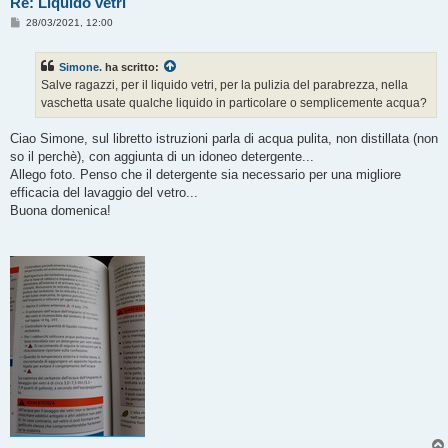
Re: Liquido vetri
M
28/03/2021, 12:00
e
s
s
Simone.
ha scritto:
a
g
Salve ragazzi, per il liquido vetri, per la pulizia del parabrezza, nella
g
vaschetta usate qualche liquido in particolare o semplicemente acqua?
i
o
Ciao Simone, sul libretto istruzioni parla di acqua pulita, non distillata (non
so il perchè), con aggiunta di un idoneo detergente...
Allego foto. Penso che il detergente sia necessario per una migliore
efficacia del lavaggio del vetro...
Buona domenica!