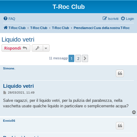
T-Roc Club
FAQ
Iscriviti
Login
T-Roc Club
T-Roc Club
T-Roc Club
Prendiamoci Cura della nostra T-Roc
Liquido vetri
Rispondi
1
2
Prossimo
11 messaggi
Simone.
Liquido vetri
M
28/03/2021, 11:49
e
s
Salve ragazzi, per il liquido vetri, per la pulizia del parabrezza, nella
s
vaschetta usate qualche liquido in particolare o semplicemente acqua?
a
g
g
i
Ennio56
o