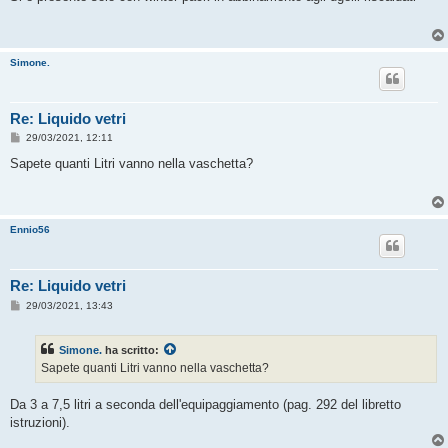
s
a
g
g
i
Simone.
o
Re: Liquido vetri
M
29/03/2021, 12:11
e
s
Sapete quanti Litri vanno nella vaschetta?
s
a
g
g
i
Ennio56
o
Re: Liquido vetri
M
29/03/2021, 13:43
e
s
s
Simone.
ha scritto:
a
g
Sapete quanti Litri vanno nella vaschetta?
g
i
o
Da 3 a 7,5 litri a seconda dell'equipaggiamento (pag. 292 del libretto
istruzioni).