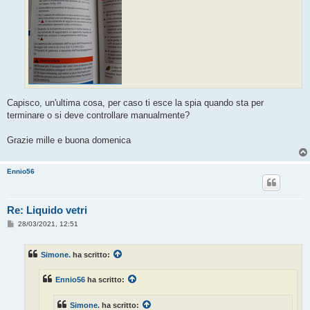
Capisco, un'ultima cosa, per caso ti esce la spia quando sta per
terminare o si deve controllare manualmente?
Grazie mille e buona domenica
Ennio56
Re: Liquido vetri
M
28/03/2021, 12:51
e
s
s
Simone.
ha scritto:
a
g
g
Ennio56
ha scritto:
i
o
Simone.
ha scritto: