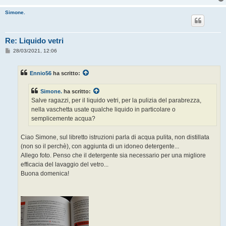
Simone.
Re: Liquido vetri
M
28/03/2021, 12:06
e
s
s
Ennio56
ha scritto:
a
g
g
Simone.
ha scritto:
i
o
Salve ragazzi, per il liquido vetri, per la pulizia del parabrezza,
nella vaschetta usate qualche liquido in particolare o
semplicemente acqua?
Ciao Simone, sul libretto istruzioni parla di acqua pulita, non distillata
(non so il perchè), con aggiunta di un idoneo detergente...
Allego foto. Penso che il detergente sia necessario per una migliore
efficacia del lavaggio del vetro...
Buona domenica!