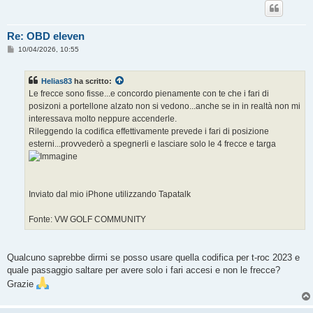
Re: OBD eleven
M
10/04/2026, 10:55
e
s
s
Helias83
ha scritto:
a
g
Le frecce sono fisse...e concordo pienamente con te che i fari di
g
posizoni a portellone alzato non si vedono...anche se in in realtà non mi
i
o
interessava molto neppure accenderle.
Rileggendo la codifica effettivamente prevede i fari di posizione
esterni...provvederò a spegnerli e lasciare solo le 4 frecce e targa
Inviato dal mio iPhone utilizzando Tapatalk
Fonte: VW GOLF COMMUNITY
Qualcuno saprebbe dirmi se posso usare quella codifica per t-roc 2023 e
quale passaggio saltare per avere solo i fari accesi e non le frecce?
Grazie