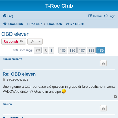
T-Roc Club
FAQ
Iscriviti
Login
T-Roc Club
T-Roc Club
T-Roc Tech
VAG e OBD11
OBD eleven
Rispondi
Pagina
189
di
189
1
185
186
187
188
189
Precedente
1886 messaggi
…
frankiemusarra
Re: OBD eleven
M
18/02/2026, 8:23
e
s
Buon giorno a tutti, per caso c'è qualcun in grado di fare codifiche in zona
s
PADOVA e dintorni? Grazie in anticipo
a
g
g
i
ZioGna
o