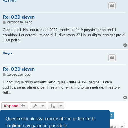
Mark2115
Re: OBD eleven
M
08/06/2026, 16:56
e
s
Ciao a tutti. Ho una troc del 2022, modello life, è possibile con obd11
s
cambiare i quadranti, invece di 1, diventano 2? Ho un digital cookpit pro di
a
g
10,8 pollici
g
i
o
Ginger
Re: OBD eleven
M
23/06/2026, 0:39
e
s
E comunque dopo essermi letto (quasi) tutte le 190 pagine, l'unica
s
codifica seria, almeno per il restyling, è l'antifurto perimetrale, il resto è
a
g
fuffa.
g
i
o
Rispondi
Pagina
189
di
189
1
185
186
187
188
189
Precedente
1886 messaggi
…
Questo sito utilizza cookie al fine di fornire la
migliore navigazione possibile
Vai a