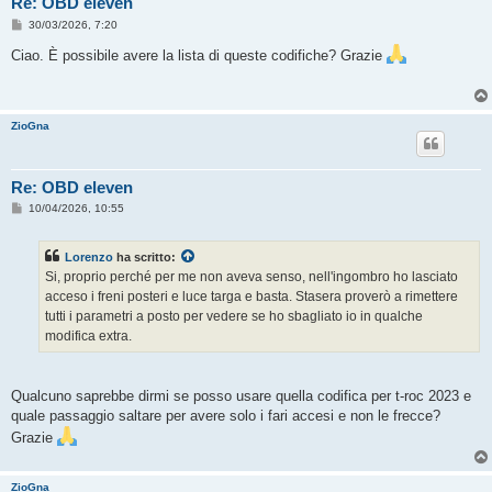
Re: OBD eleven
M
30/03/2026, 7:20
e
s
Ciao. È possibile avere la lista di queste codifiche? Grazie
s
a
g
g
i
ZioGna
o
Re: OBD eleven
M
10/04/2026, 10:55
e
s
s
Lorenzo
ha scritto:
a
g
Si, proprio perché per me non aveva senso, nell'ingombro ho lasciato
g
acceso i freni posteri e luce targa e basta. Stasera proverò a rimettere
i
o
tutti i parametri a posto per vedere se ho sbagliato io in qualche
modifica extra.
Qualcuno saprebbe dirmi se posso usare quella codifica per t-roc 2023 e
quale passaggio saltare per avere solo i fari accesi e non le frecce?
Grazie
ZioGna