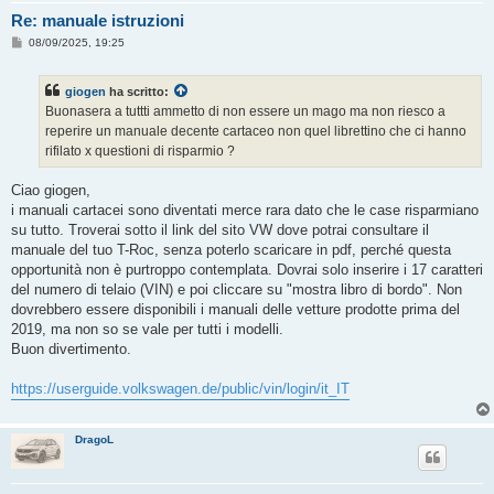
Re: manuale istruzioni
M
08/09/2025, 19:25
e
s
s
giogen
ha scritto:
a
g
Buonasera a tuttti ammetto di non essere un mago ma non riesco a
g
reperire un manuale decente cartaceo non quel librettino che ci hanno
i
o
rifilato x questioni di risparmio ?
Ciao giogen,
i manuali cartacei sono diventati merce rara dato che le case risparmiano
su tutto. Troverai sotto il link del sito VW dove potrai consultare il
manuale del tuo T-Roc, senza poterlo scaricare in pdf, perché questa
opportunità non è purtroppo contemplata. Dovrai solo inserire i 17 caratteri
del numero di telaio (VIN) e poi cliccare su "mostra libro di bordo". Non
dovrebbero essere disponibili i manuali delle vetture prodotte prima del
2019, ma non so se vale per tutti i modelli.
Buon divertimento.
https://userguide.volkswagen.de/public/vin/login/it_IT
DragoL