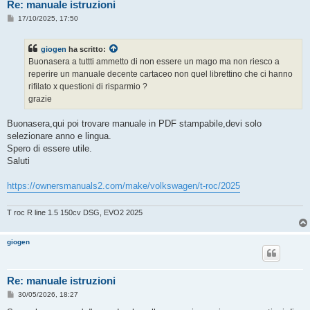
Re: manuale istruzioni
M
17/10/2025, 17:50
e
s
s
giogen
ha scritto:
a
g
Buonasera a tuttti ammetto di non essere un mago ma non riesco a
g
reperire un manuale decente cartaceo non quel librettino che ci hanno
i
o
rifilato x questioni di risparmio ?
grazie
Buonasera,qui poi trovare manuale in PDF stampabile,devi solo
selezionare anno e lingua.
Spero di essere utile.
Saluti
https://ownersmanuals2.com/make/volkswagen/t-roc/2025
T roc R line 1.5 150cv DSG, EVO2 2025
giogen
Re: manuale istruzioni
M
30/05/2026, 18:27
e