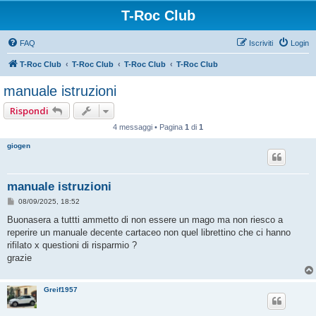
T-Roc Club
FAQ
Iscriviti
Login
T-Roc Club
T-Roc Club
T-Roc Club
T-Roc Club
manuale istruzioni
Rispondi
4 messaggi • Pagina
1
di
1
giogen
manuale istruzioni
M
08/09/2025, 18:52
e
s
Buonasera a tuttti ammetto di non essere un mago ma non riesco a
s
reperire un manuale decente cartaceo non quel librettino che ci hanno
a
g
rifilato x questioni di risparmio ?
g
grazie
i
o
Greif1957