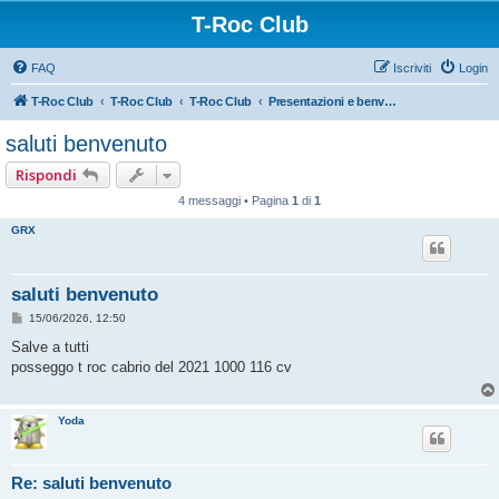
T-Roc Club
FAQ
Iscriviti
Login
T-Roc Club
T-Roc Club
T-Roc Club
Presentazioni e benvenuto ai nuovi membri
saluti benvenuto
Rispondi
4 messaggi • Pagina
1
di
1
GRX
saluti benvenuto
M
15/06/2026, 12:50
e
s
Salve a tutti
s
posseggo t roc cabrio del 2021 1000 116 cv
a
g
g
i
Yoda
o
Re: saluti benvenuto