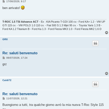
M
17/06/2026, 9:17
e
s
ben arrivato!
s
a
g
g
i
T-ROC 1.5 TSI Advance ACT
- Ex : KIA Picanto T-GDI 100 cv.- Ford KA+ 1.2 - VW UP
o
GTI 115 cv. - VW POLO 1.0 110 cv. - Fiat 500 S 1.3 Mjet 95 cv. - Toyota Yaris 1.3 B -
Ford KA 1.2 Titanium B - Ford Ka 1.3 - Ford Fiesta MK3 1.0 - Ford Fiesta MK2 1.6 D
GRX
Re: saluti benvenuto
M
06/07/2026, 17:24
e
s
grz
s
a
g
g
i
Caldi72
o
Re: saluti benvenuto
M
11/07/2026, 12:21
e
s
Buongiorno a tutti, tra qualche giorno avrò la mia nuova T-Roc Style 115
s