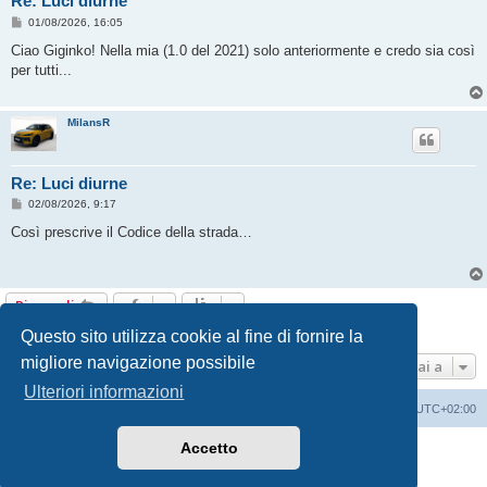
Re: Luci diurne
M
01/08/2026, 16:05
e
s
Ciao Giginko! Nella mia (1.0 del 2021) solo anteriormente e credo sia così
s
per tutti...
a
g
g
i
MilansR
o
Re: Luci diurne
M
02/08/2026, 9:17
e
s
Così prescrive il Codice della strada…
s
a
g
g
i
Rispondi
o
3 messaggi • Pagina
1
di
1
Questo sito utilizza cookie al fine di fornire la
migliore navigazione possibile
Vai a
Ulteriori informazioni
T-Roc Club
T-Roc Club
Tutti gli orari sono
UTC+02:00
Accetto
Creato da
phpBB
® Forum Software © phpBB Limited
Traduzione Italiana
phpBB-Italia.it
Privacy
|
Condizioni