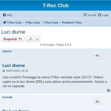
T-Roc Club
FAQ
Iscriviti
Login
T-Roc Club
T-Roc Club
T-Roc Club
Problemi T-Roc
Luci diurne
Rispondi
3 messaggi • Pagina
1
di
1
Giginko
Luci diurne
M
04/07/2026, 23:19
e
s
ciao a tutti/e! Posseggo la nuova T-Roc versione style 115 CV. Volevo
s
capire se le luci diurne (DRL) sono attive anche posteriormente. Grazie a
a
g
chi mi risponde.
g
i
o
Ennio56