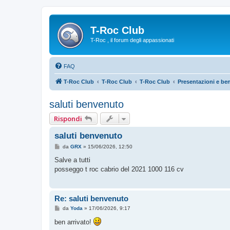
T-Roc Club
T-Roc , il forum degli appassionati
FAQ
T-Roc Club
T-Roc Club
T-Roc Club
Presentazioni e be
saluti benvenuto
Rispondi
saluti benvenuto
M
da
GRX
»
15/06/2026, 12:50
e
s
Salve a tutti
s
posseggo t roc cabrio del 2021 1000 116 cv
a
g
g
i
o
Re: saluti benvenuto
M
da
Yoda
»
17/06/2026, 9:17
e
s
ben arrivato!
s