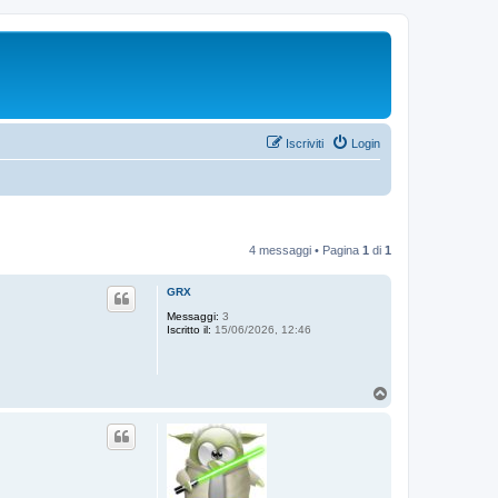
Iscriviti
Login
4 messaggi • Pagina
1
di
1
GRX
Messaggi:
3
Iscritto il:
15/06/2026, 12:46
T
o
p