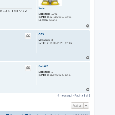
Yoda
is 1.3 B - Ford KA 1.2
Messaggi:
1761
Iscritto il:
22/11/2019, 23:01
Località:
Milano
T
o
p
GRX
Messaggi:
3
Iscritto il:
15/06/2026, 12:46
T
o
p
Caldi72
Messaggi:
1
Iscritto il:
11/07/2026, 12:17
T
o
4 messaggi • Pagina
1
di
1
p
Vai a