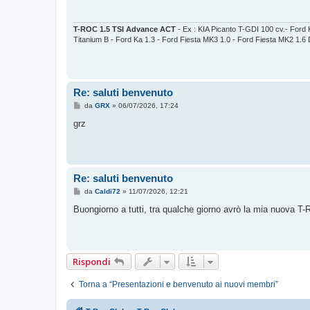
a
g
g
i
T-ROC 1.5 TSI Advance ACT
- Ex : KIA Picanto T-GDI 100 cv.- Ford 
o
Titanium B - Ford Ka 1.3 - Ford Fiesta MK3 1.0 - Ford Fiesta MK2 1.6
Re: saluti benvenuto
M
da
GRX
»
06/07/2026, 17:24
e
s
grz
s
a
g
g
i
o
Re: saluti benvenuto
M
da
Caldi72
»
11/07/2026, 12:21
e
s
Buongiorno a tutti, tra qualche giorno avrò la mia nuova T-
s
a
g
g
i
o
Rispondi
Torna a “Presentazioni e benvenuto ai nuovi membri”