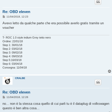
Re: OBD eleven
M
11/04/2018, 12:23
e
s
Avevo letto da qualche parte che era possibile averlo gratis tramite un
s
voucher
a
g
g
i
T- ROC 1.0 style indium Grey tetto nero
o
Ordine: 22/01/18
Step 1: 30/01/18
Step 2: 03/02/18
Step 3: 09/02/18
Step 4: 09/03/18
Step 5:16/03/18
Step 6: 03/04/18
Consegna: 11/04/18
CRALBE
Re: OBD eleven
M
11/04/2018, 12:26
e
s
no... non è la stessa cosa quello di cui parli tu è il dataplug di volkswagen
s
questo è ben altra cosa...
a
g