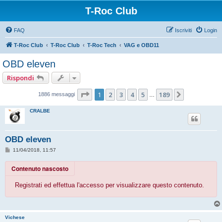
T-Roc Club
FAQ
Iscriviti
Login
T-Roc Club
T-Roc Club
T-Roc Tech
VAG e OBD11
OBD eleven
Rispondi
Pagina
1
di
189
1
2
3
4
5
189
Prossimo
1886 messaggi
…
CRALBE
OBD eleven
M
11/04/2018, 11:57
e
s
Contenuto nascosto
s
a
g
Registrati ed effettua l'accesso per visualizzare questo contenuto.
g
i
o
Vichese