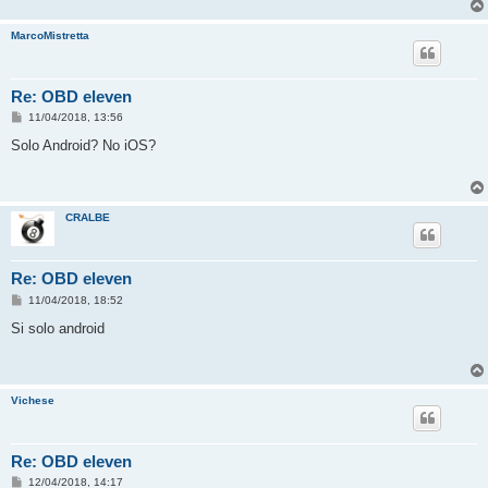
g
i
MarcoMistretta
o
Re: OBD eleven
M
11/04/2018, 13:56
e
s
Solo Android? No iOS?
s
a
g
g
i
CRALBE
o
Re: OBD eleven
M
11/04/2018, 18:52
e
s
Si solo android
s
a
g
g
i
Vichese
o
Re: OBD eleven
M
12/04/2018, 14:17