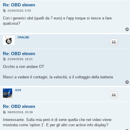
Re: OBD eleven
M
21/04/2018, 0:55
e
s
Con i generici obd (quelli da 7 euro) e l'app torque si riesce a fare
s
qualcosa?
a
g
g
i
CRALBE
o
Re: OBD eleven
M
21/04/2018, 19:21
e
s
Occhio a non andare OT
s
a
g
Riesci a vedere il contagiri, la velocità, e il voltaggio della batteria
g
i
o
GC9
Re: OBD eleven
M
08/05/2018, 20:39
e
s
Interessante. Sulla mia però è di serie quella che nel video viene
s
mostrata come 'option 1'. E per gli altri con active info display?
a
g