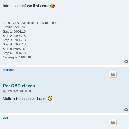
e
s
Infatti ha confuso il sistema
s
a
g
g
i
T- ROC 1.0 style indium Grey tetto nero
o
Ordine: 22/01/18
Step 1: 30/01/18
Step 2: 03/02/18
Step 3: 09/02/18
Step 4: 09/03/18
Step 5:16/03/18
Step 6: 03/04/18
Consegna: 11/04/18
marcob
Re: OBD eleven
M
12/04/2018, 18:08
e
s
Molto interessante , bravo
s
a
g
g
i
dolf
o