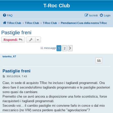
T-Roc Club
FAQ
Iscriviti
Login
T-Roc Club
T-Roc Club
T-Roc Club
Prendiamoci Cura della nostra T-Roc
Pastiglie freni
Rispondi
1
2
Prossimo
11 messaggi
tatanka_67
Pastiglie freni
M
30/11/2024, 7:43
e
s
Ciao, in sede di acquisto TRoc ho incluso i tagliandi programmati. Ora
s
devo fare il secondo/ultimo tagliando programmato e le pastiglie posteriori
a
g
sono quasi da cambiare.
g
Premetto che se avró ancora a disposizione una forte scontistica, forse
i
o
riacquisteró i tagliandi programmati.
Secondo voi... il cambio pastiglie mi conviene farlo in conce o dal mio
meccanico (no VW) senza perdere qualche "agevolazione"?