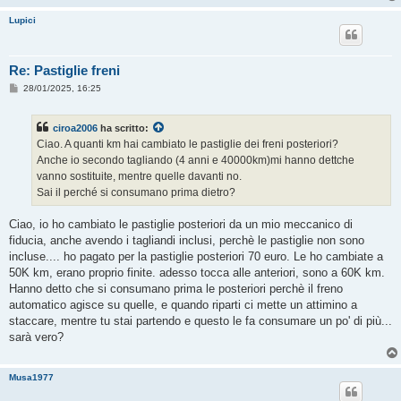
Lupici
Re: Pastiglie freni
M
28/01/2025, 16:25
e
s
s
ciroa2006
ha scritto:
a
g
Ciao. A quanti km hai cambiato le pastiglie dei freni posteriori?
g
Anche io secondo tagliando (4 anni e 40000km)mi hanno dettche
i
o
vanno sostituite, mentre quelle davanti no.
Sai il perché si consumano prima dietro?
Ciao, io ho cambiato le pastiglie posteriori da un mio meccanico di
fiducia, anche avendo i tagliandi inclusi, perchè le pastiglie non sono
incluse.... ho pagato per la pastiglie posteriori 70 euro. Le ho cambiate a
50K km, erano proprio finite. adesso tocca alle anteriori, sono a 60K km.
Hanno detto che si consumano prima le posteriori perchè il freno
automatico agisce su quelle, e quando riparti ci mette un attimino a
staccare, mentre tu stai partendo e questo le fa consumare un po' di più...
sarà vero?
Musa1977