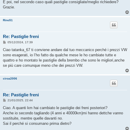
E poi, nel secondo caso quali pastiglie consigliate/meglio richiedere?
Grazie.
Rino51
Re: Pastiglie freni
M
05/12/2024, 17:39
e
s
Ciao tatanka_67 ti conviene andare dal tuo meccanico perché i prezzi VW
s
sono esagerati, io l’ho fatto da qualche mese le ho cambiate tutte e
a
g
quattro e ho montato le pastiglie della brembo che sono le migliori,anche
g
se più care comunque meno che dei prezzi VW.
i
o
ciroa2006
Re: Pastiglie freni
M
21/01/2025, 22:44
e
s
Ciao. A quanti km hai cambiato le pastiglie dei freni posteriori?
s
Anche io secondo tagliando (4 anni e 40000km)mi hanno dettche vanno
a
g
sostituite, mentre quelle davanti no.
g
Sai il perché si consumano prima dietro?
i
o