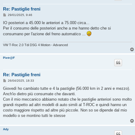
Re: Pastiglie freni
M
29/01/2025, 9:46
e
s
IO posteriori a 45.000 le anteriori a 75.000 circa...
s
Per il consumo delle posteriori anche a me hanno detto che si
a
g
consumano per l'azione del freno automatico ...
g
i
o
VW T-Roc 2.0 Tdi DSG 4 Motion - Advanced
Pietr@F
Re: Pastiglie freni
M
26/04/2025, 18:33
e
s
Giovedì ho cambiato tutte e 4 la pastiglie (56.000 km in 2 anni e mezzo).
s
Anch'io dietro più consumate che davanti.
a
g
Con il mio meccanico abbiamo notato che le pastiglie anteriori sono molto
g
grandi rispetto ad altri modelli di auto simili al T-ROC e quindi hanno un
i
o
costo maggiore rispetto ad altre più piccole. Non so se dipende dal mio
modello o se montino tutti le stesse
Ady