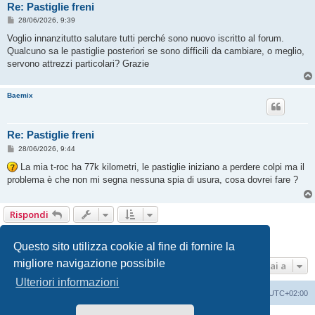
Re: Pastiglie freni
M
28/06/2026, 9:39
e
s
Voglio innanzitutto salutare tutti perché sono nuovo iscritto al forum.
s
Qualcuno sa le pastiglie posteriori se sono difficili da cambiare, o meglio,
a
g
servono attrezzi particolari? Grazie
g
i
o
Baemix
Re: Pastiglie freni
M
28/06/2026, 9:44
e
s
La mia t-roc ha 77k kilometri, le pastiglie iniziano a perdere colpi ma il
s
problema è che non mi segna nessuna spia di usura, cosa dovrei fare ?
a
g
g
i
Rispondi
o
1
2
Prossimo
11 messaggi
Questo sito utilizza cookie al fine di fornire la
migliore navigazione possibile
Vai a
Ulteriori informazioni
T-Roc Club
T-Roc Club
Tutti gli orari sono
UTC+02:00