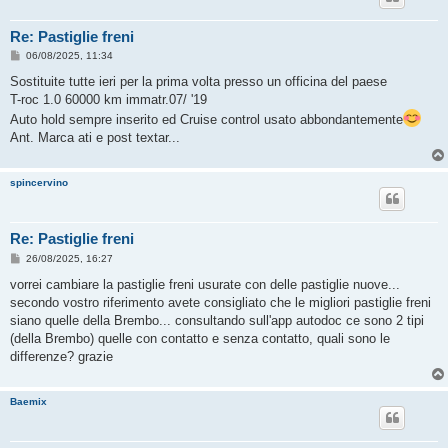
Re: Pastiglie freni
M
06/08/2025, 11:34
e
s
Sostituite tutte ieri per la prima volta presso un officina del paese
s
T-roc 1.0 60000 km immatr.07/ '19
a
g
Auto hold sempre inserito ed Cruise control usato abbondantemente
g
Ant. Marca ati e post textar...
i
o
spincervino
Re: Pastiglie freni
M
26/08/2025, 16:27
e
s
vorrei cambiare la pastiglie freni usurate con delle pastiglie nuove...
s
secondo vostro riferimento avete consigliato che le migliori pastiglie freni
a
g
siano quelle della Brembo... consultando sull'app autodoc ce sono 2 tipi
g
(della Brembo) quelle con contatto e senza contatto, quali sono le
i
o
differenze? grazie
Baemix