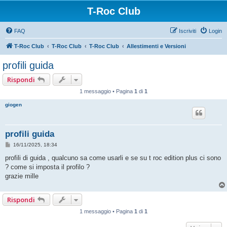
T-Roc Club
FAQ
Iscriviti
Login
T-Roc Club
T-Roc Club
T-Roc Club
Allestimenti e Versioni
profili guida
Rispondi
1 messaggio • Pagina
1
di
1
giogen
profili guida
M
16/11/2025, 18:34
e
s
profili di guida , qualcuno sa come usarli e se su t roc edition plus ci sono
s
? come si imposta il profilo ?
a
g
grazie mille
g
i
o
Rispondi
1 messaggio • Pagina
1
di
1