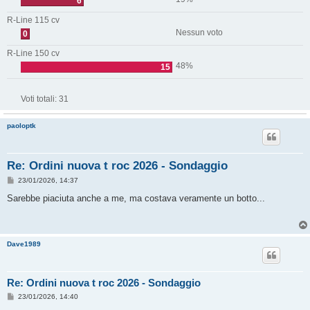
6
R-Line 115 cv
Nessun voto
0
R-Line 150 cv
48%
15
Voti totali:
31
paoloptk
Re: Ordini nuova t roc 2026 - Sondaggio
M
23/01/2026, 14:37
e
s
Sarebbe piaciuta anche a me, ma costava veramente un botto...
s
a
g
g
i
Dave1989
o
Re: Ordini nuova t roc 2026 - Sondaggio
M
23/01/2026, 14:40
e