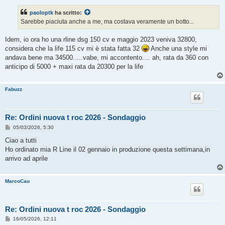
s
s
paoloptk
ha scritto:
a
g
Sarebbe piaciuta anche a me, ma costava veramente un botto...
g
i
o
Idem, io ora ho una rline dsg 150 cv e maggio 2023 veniva 32800,
considera che la life 115 cv mi è stata fatta 32
Anche una style mi
andava bene ma 34500.....vabe, mi accontento.... ah, rata da 360 con
anticipo di 5000 + maxi rata da 20300 per la life
Fabuzz
Re: Ordini nuova t roc 2026 - Sondaggio
M
05/03/2026, 5:30
e
s
Ciao a tutti
s
Ho ordinato mia R Line il 02 gennaio in produzione questa settimana,in
a
g
arrivo ad aprile
g
i
o
MarcoCau
Re: Ordini nuova t roc 2026 - Sondaggio
M
16/05/2026, 12:11
e