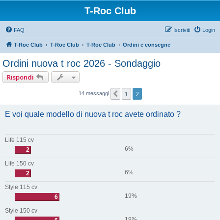
T-Roc Club
FAQ
Iscriviti
Login
T-Roc Club
T-Roc Club
T-Roc Club
Ordini e consegne
Ordini nuova t roc 2026 - Sondaggio
Rispondi
1
2
Precedente
14 messaggi
E voi quale modello di nuova t roc avete ordinato ?
Life 115 cv
6%
2
Life 150 cv
6%
2
Style 115 cv
19%
6
Style 150 cv
19%